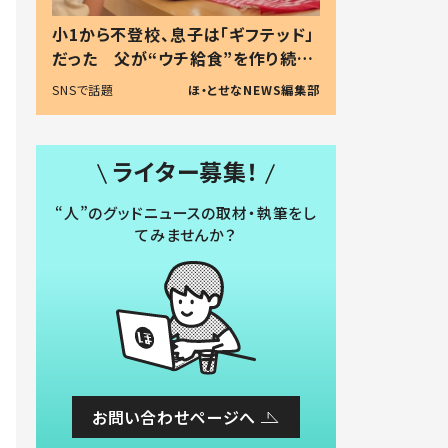
小1から不登校、息子は「ギフテッド」
だった 父が“ウチ給食”を作り続け
る理由とは #令和の親 #令和の子
SNSで話題
ほ・とせなNEWS編集部
ライター募集！
“人”のグッドニュースの取材・執筆をし
てみませんか？
お問い合わせページへ