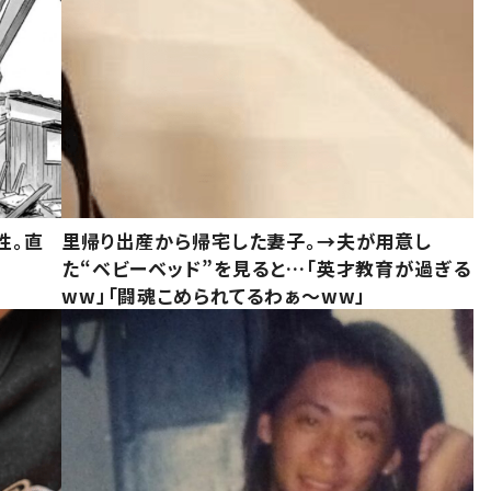
性。直
里帰り出産から帰宅した妻子。→夫が用意し
た“ベビーベッド”を見ると…「英才教育が過ぎる
ww」「闘魂こめられてるわぁ～ww」