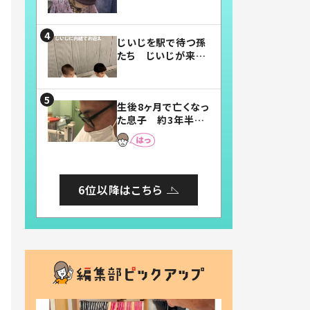
賛したお弁当に「美
味しそう」「お弁当す
ごい」
じいじを駅で待つ孫
たち じいじが来た
瞬間…！？「じいじイ
ケメン」「デレッデレ」
「嬉しくて可愛くてた
生後8ヶ月で亡くなっ
まらない」「幸せにな
た息子 約3年半
れる」
後、当時の妻の日記
に書いてあった本音
とは
6位以降はこちら