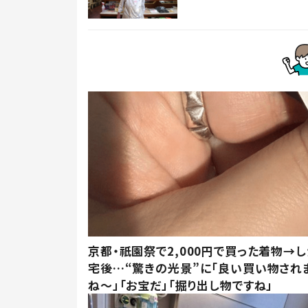
京都・祇園祭で2,000円で買った着物→
宅後…“驚きの光景”に「良い買い物され
ね～」「お宝だ」「掘り出し物ですね」