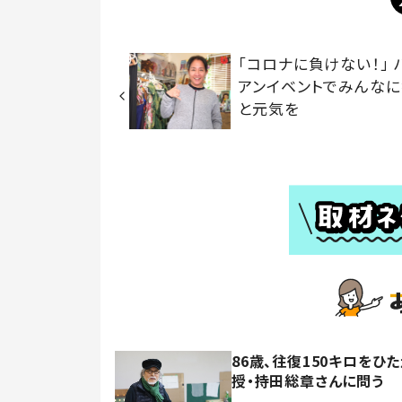
「コロナに負けない！」 
アンイベントでみんな
と元気を
86歳、往復150キロを
授・持田総章さんに問う