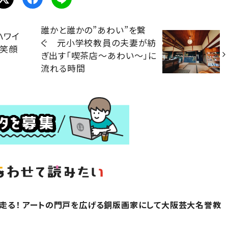
誰かと誰かの”あわい”を繋
ハワイ
ぐ 元小学校教員の夫妻が紡
に笑顔
ぎ出す「喫茶店～あわい～」に
流れる時間
ひた走る！ アートの門戸を広げる銅版画家にして大阪芸大名誉教