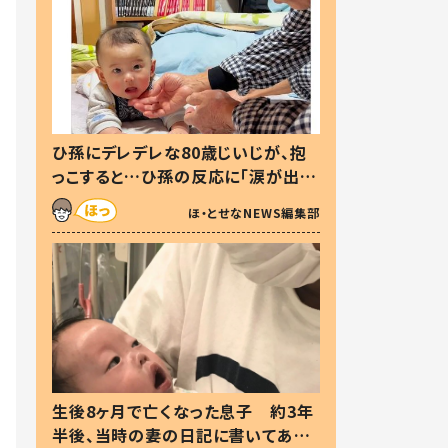
ひ孫にデレデレな80歳じいじが、抱
っこすると…ひ孫の反応に「涙が出ま
した」「可愛くて仕方ない」
ほ・とせなNEWS編集部
生後8ヶ月で亡くなった息子 約3年
半後、当時の妻の日記に書いてあっ