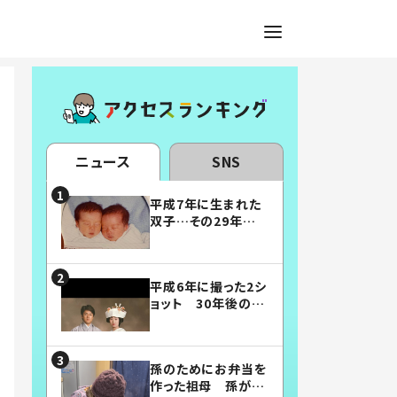
ニュース
SNS
平成7年に生まれた
双子…その29年後
の姿に「漫画みたい」
「素敵すぎる」
平成6年に撮った2シ
ョット 30年後の姿
に…「美男美女」「こ
んな夫婦になりた
い」
孫のためにお弁当を
作った祖母 孫が絶