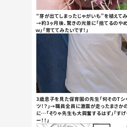
“芽が出てしまったじゃがいも”を植えて
→約3ヶ月後、驚きの光景に「捨てるのや
ｗ」「育ててみたいです！」
3歳息子を見た保育園の先生「何そのTシ
ツ！？」→職員全員に激震が走ったまさか
に…「そりゃ先生も大興奮するはず」「すげ
ー！！」