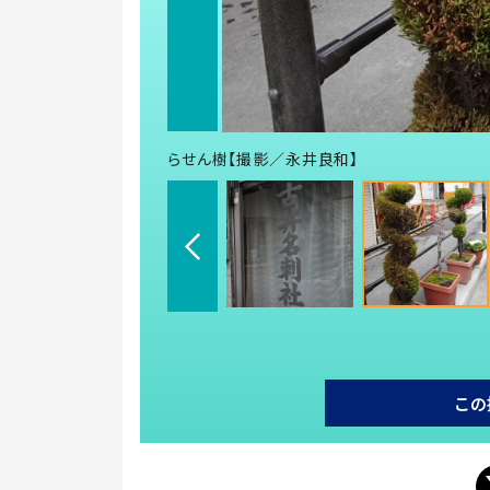
らせん樹【撮影／永井良和】
この