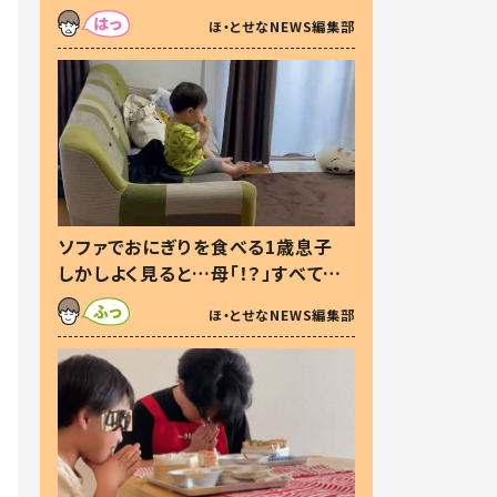
た本音とは
ほ・とせなNEWS編集部
ソファでおにぎりを食べる1歳息子
しかしよく見ると…母「！？」すべてを
察した母の投稿に「可愛いから許
ほ・とせなNEWS編集部
す！」「現行犯〜」