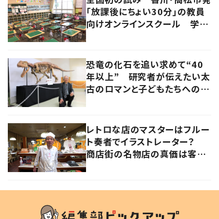
「放課後にちょい30分」の教員
向けオンラインスクール 学校
教育の未来に必要なこととは？
恐竜の化石を追い求めて“40
年以上” 研究者が伝えたい太
古のロマンと子どもたちへのメ
ッセージ
レトロな店のマスターはフルー
ト奏者でイラストレーター？
商店街の名物店の真価は客と
の“コラボレーション”にあっ
た 大阪・天王寺区