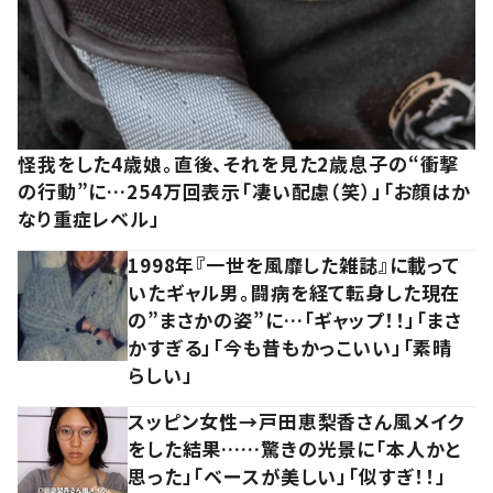
怪我をした4歳娘。直後、それを見た2歳息子の“衝撃
の行動”に…254万回表示「凄い配慮（笑）」「お顔はか
なり重症レベル」
1998年『一世を風靡した雑誌』に載って
いたギャル男。闘病を経て転身した現在
の”まさかの姿”に…「ギャップ！！」「まさ
かすぎる」「今も昔もかっこいい」「素晴
らしい」
スッピン女性→戸田恵梨香さん風メイク
をした結果……驚きの光景に「本人かと
思った」「ベースが美しい」「似すぎ！！」