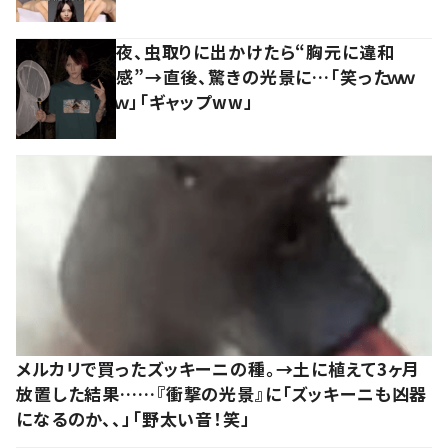
夜、虫取りに出かけたら“胸元に違和
感”→直後、驚きの光景に…「笑ったｗｗ
ｗ」「ギャップww」
メルカリで買ったズッキーニの種。→土に植えて3ヶ月
放置した結果……『衝撃の光景』に「ズッキーニも凶器
になるのか、、」「野太い音！笑」