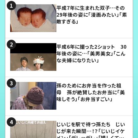
平成7年に生まれた双子…その
29年後の姿に「漫画みたい」「素
敵すぎる」
平成6年に撮った2ショット 30
年後の姿に…「美男美女」「こん
な夫婦になりたい」
孫のためにお弁当を作った祖
母 孫が絶賛したお弁当に「美
味しそう」「お弁当すごい」
じいじを駅で待つ孫たち じい
じが来た瞬間…！？「じいじイケ
メン」「デレッデレ」「嬉しくて可