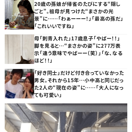
20歳の孫娘が帰省のたびにする“隠し
ごと”。祖母が見つけた“まさかの光
景”に……「わぁーーー！」「最高の孫だ」
「これいいですね」
母「刺青入れた」17歳息子「やばー！！」
脚を見ると…“まさかの姿”に277万表
示「違う意味でやばーー（笑）」「な、なる
ほど！！」
「好き同士」だけど付き合っていなかった
男女。それから15年…小中高と同じだっ
た2人の“現在の姿”に……「大人になっ
ても可愛い」