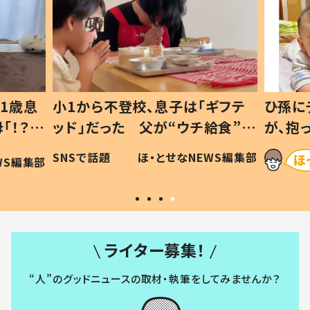
1歳息
小1から不登校、息子は「ギフテ
ひ孫に
「！？」
ッド」だった 父が“ウチ給食”を
が、抱
に「可愛
作り続ける理由とは #令和の親
「涙が
SNSで話題
ほ・とせなNEWS編集部
WS編集部
#令和の子
い」
ライター募集！
“人”のグッドニュースの取材・執筆をしてみませんか？