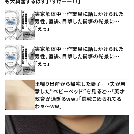
も大興奮するはず」「すげーー！！」
実家解体中…作業員に話しかけられた
男性。直後、目撃した衝撃の光景に…
「えっ」
実家解体中…作業員に話しかけられた
男性。直後、目撃した衝撃の光景に…
「えっ」
里帰り出産から帰宅した妻子。→夫が用
意した“ベビーベッド”を見ると…「英才
教育が過ぎるww」「闘魂こめられてる
わぁ～ww」