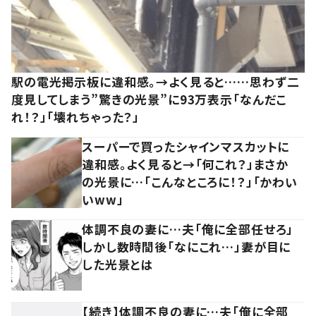
駅の電光掲示板に違和感。→よく見ると……思わず二
度見してしまう”驚きの光景”に93万表示「なんだこ
れ！？」「壊れちゃった？」
スーパーで買ったシャインマスカットに
違和感。よく見ると→「何これ？」まさか
の光景に…「こんなところに！？」「かわい
いww」
体調不良の妻に…夫「俺に全部任せろ」
しかし数時間後「なにこれ…」妻が目に
した光景とは
【続き】体調不良の妻に…夫「俺に全部