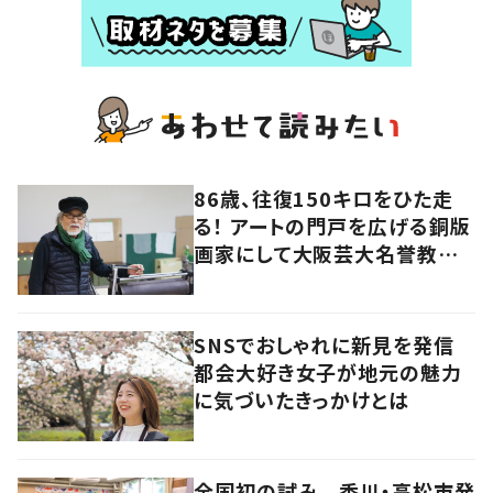
86歳、往復150キロをひた走
る！ アートの門戸を広げる銅版
画家にして大阪芸大名誉教授・
持田総章さんに問う
SNSでおしゃれに新見を発信
都会大好き女子が地元の魅力
に気づいたきっかけとは
全国初の試み 香川・高松市発