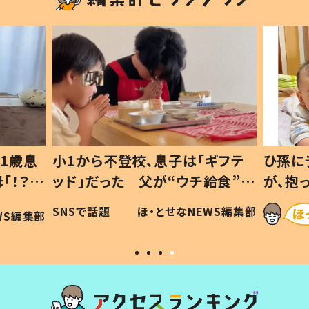
1歳息
小1から不登校、息子は「ギフテ
ひ孫に
「！？」
ッド」だった 父が“ウチ給食”を
が、抱
に「可愛
作り続ける理由とは #令和の親
「涙が
SNSで話題
ほ・とせなNEWS編集部
WS編集部
#令和の子
い」