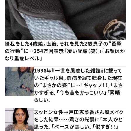
怪我をした4歳娘。直後、それを見た2歳息子の“衝撃
の行動”に…254万回表示「凄い配慮（笑）」「お顔はか
なり重症レベル」
1998年『一世を風靡した雑誌』に載って
いたギャル男。闘病を経て転身した現在
の”まさかの姿”に…「ギャップ！！」「まさ
かすぎる」「今も昔もかっこいい」「素晴
らしい」
スッピン女性→戸田恵梨香さん風メイク
をした結果……驚きの光景に「本人かと
思った」「ベースが美しい」「似すぎ！！」