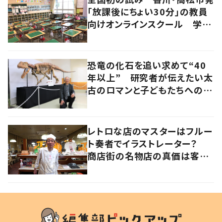
「放課後にちょい30分」の教員
向けオンラインスクール 学校
教育の未来に必要なこととは？
恐竜の化石を追い求めて“40
年以上” 研究者が伝えたい太
古のロマンと子どもたちへのメ
ッセージ
レトロな店のマスターはフルー
ト奏者でイラストレーター？
商店街の名物店の真価は客と
の“コラボレーション”にあっ
た 大阪・天王寺区