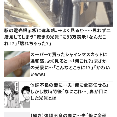
駅の電光掲示板に違和感。→よく見ると……思わず二
度見してしまう”驚きの光景”に93万表示「なんだこ
れ！？」「壊れちゃった？」
スーパーで買ったシャインマスカットに
違和感。よく見ると→「何これ？」まさか
の光景に…「こんなところに！？」「かわい
いww」
体調不良の妻に…夫「俺に全部任せろ」
しかし数時間後「なにこれ…」妻が目に
した光景とは
【続き】体調不良の妻に…夫「俺に全部