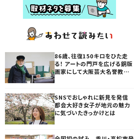
86歳、往復150キロをひた走
る！ アートの門戸を広げる銅版
画家にして大阪芸大名誉教授・
持田総章さんに問う
SNSでおしゃれに新見を発信
都会大好き女子が地元の魅力
に気づいたきっかけとは
全国初の試み 香川・高松市発