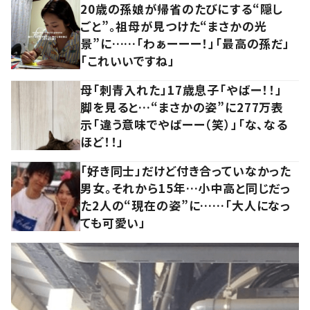
20歳の孫娘が帰省のたびにする“隠し
ごと”。祖母が見つけた“まさかの光
景”に……「わぁーーー！」「最高の孫だ」
「これいいですね」
母「刺青入れた」17歳息子「やばー！！」
脚を見ると…“まさかの姿”に277万表
示「違う意味でやばーー（笑）」「な、なる
ほど！！」
「好き同士」だけど付き合っていなかった
男女。それから15年…小中高と同じだっ
た2人の“現在の姿”に……「大人になっ
ても可愛い」