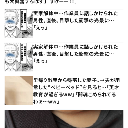
も大興奮するはず」「すげーー！！」
実家解体中…作業員に話しかけられた
男性。直後、目撃した衝撃の光景に…
「えっ」
実家解体中…作業員に話しかけられた
男性。直後、目撃した衝撃の光景に…
「えっ」
里帰り出産から帰宅した妻子。→夫が用
意した“ベビーベッド”を見ると…「英才
教育が過ぎるww」「闘魂こめられてる
わぁ～ww」