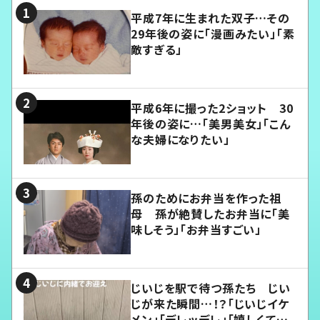
平成7年に生まれた双子…その
29年後の姿に「漫画みたい」「素
敵すぎる」
平成6年に撮った2ショット 30
年後の姿に…「美男美女」「こん
な夫婦になりたい」
孫のためにお弁当を作った祖
母 孫が絶賛したお弁当に「美
味しそう」「お弁当すごい」
じいじを駅で待つ孫たち じい
じが来た瞬間…！？「じいじイケ
メン」「デレッデレ」「嬉しくて可