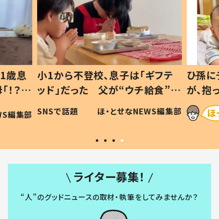
1歳息
小1から不登校、息子は「ギフテ
ひ孫に
「！？」
ッド」だった 父が“ウチ給食”を
が、抱
に「可愛
作り続ける理由とは #令和の親
「涙が
SNSで話題
ほ・とせなNEWS編集部
WS編集部
#令和の子
い」
ライター募集！
“人”のグッドニュースの取材・執筆をしてみませんか？