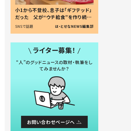
小1から不登校、息子は「ギフテッド」
だった 父が“ウチ給食”を作り続け
る理由とは #令和の親 #令和の子
SNSで話題
ほ・とせなNEWS編集部
ライター募集！
“人”のグッドニュースの取材・執筆をし
てみませんか？
お問い合わせページへ