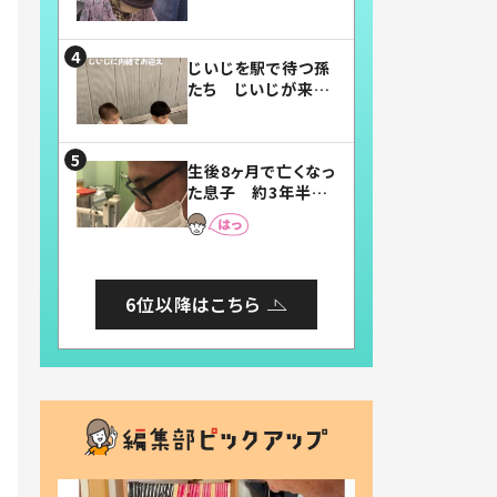
賛したお弁当に「美
味しそう」「お弁当す
ごい」
じいじを駅で待つ孫
たち じいじが来た
瞬間…！？「じいじイ
ケメン」「デレッデレ」
「嬉しくて可愛くてた
生後8ヶ月で亡くなっ
まらない」「幸せにな
た息子 約3年半
れる」
後、当時の妻の日記
に書いてあった本音
とは
6位以降はこちら