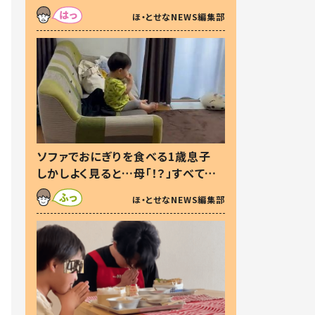
た本音とは
ほ・とせなNEWS編集部
ソファでおにぎりを食べる1歳息子
しかしよく見ると…母「！？」すべてを
察した母の投稿に「可愛いから許
ほ・とせなNEWS編集部
す！」「現行犯〜」