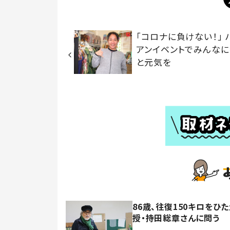
「コロナに負けない！」 
アンイベントでみんな
と元気を
86歳、往復150キロを
授・持田総章さんに問う