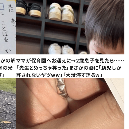
さかの解
ママが保育園へお迎えに→2歳息子を見たら……
撃の光
「先生とめっちゃ笑った」まさかの姿に「幼児しか
す」
許されないヤツww」「大渋滞すぎるw」