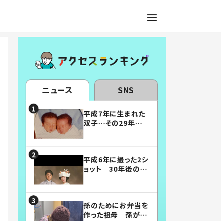
ニュース
SNS
平成7年に生まれた
双子…その29年後
の姿に「漫画みたい」
「素敵すぎる」
平成6年に撮った2シ
ョット 30年後の姿
に…「美男美女」「こ
んな夫婦になりた
い」
孫のためにお弁当を
作った祖母 孫が絶