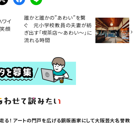
誰かと誰かの”あわい”を繋
ハワイ
ぐ 元小学校教員の夫妻が紡
に笑顔
ぎ出す「喫茶店～あわい～」に
流れる時間
ひた走る！ アートの門戸を広げる銅版画家にして大阪芸大名誉教