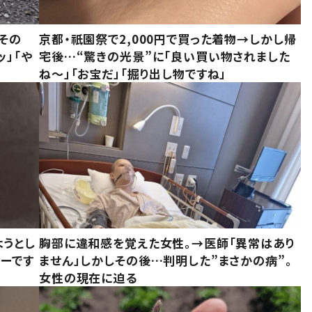
その
京都・祇園祭で2,000円で買った着物→しかし帰
ッ」「や
宅後…“驚きの光景”に「良い買い物されました
ね～」「お宝だ」「掘り出し物ですね」
ようとし
胸部に違和感を覚えた女性。→医師「異常はあり
ーです
ません」しかしその後…判明した”まさかの病”。
女性の現在に迫る