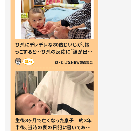
ひ孫にデレデレな80歳じいじが、抱
っこすると…ひ孫の反応に「涙が出ま
した」「可愛くて仕方ない」
ほ・とせなNEWS編集部
生後8ヶ月で亡くなった息子 約3年
半後、当時の妻の日記に書いてあっ