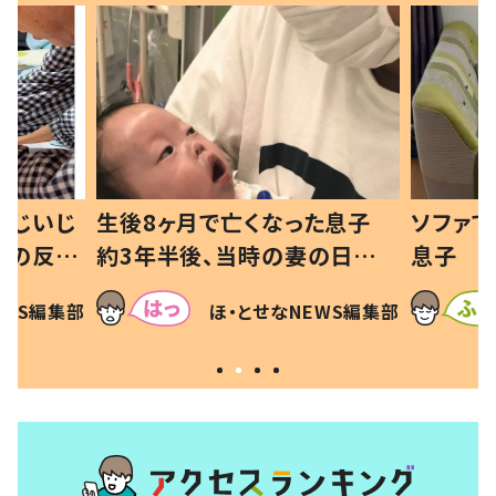
歳じいじ
生後8ヶ月で亡くなった息子
ソファで
孫の反応
約3年半後、当時の妻の日記に
息子 
可愛くて仕
書いてあった本音とは
「！？」
EWS編集部
ほ・とせなNEWS編集部
に「可愛
犯〜」