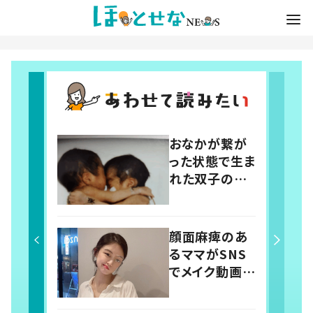
おなかが繋が
った状態で生ま
れた双子の赤
ちゃん。 24年
後の姿に「すご
い」「素敵」「応
顔面麻痺のあ
援しています」
るママがSNS
でメイク動画を
発信 14歳で
突然倒れ自分