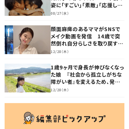
姿に「すごい」「素敵」「応援して
います」
08/27（水）
顔面麻痺のあるママがSNSで
メイク動画を発信 14歳で突
然倒れ自分らしさを取り戻すま
で
12/28（木）
1歳9ヶ月で身長が伸びなくなっ
た娘 『社会から孤立しがちな
障がい者』を変えるため、発信
を続ける母と娘に迫る
12/28（木）