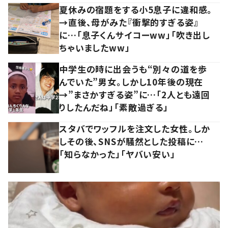
夏休みの宿題をする小5息子に違和感。
→直後、母がみた『衝撃的すぎる姿』
に…「息子くんサイコーww」「吹き出し
ちゃいましたww」
中学生の時に出会うも“別々の道を歩
んでいた”男女。しかし10年後の現在
→”まさかすぎる姿”に…「2人とも遠回
りしたんだね」「素敵過ぎる」
スタバでワッフルを注文した女性。しか
しその後、SNSが騒然とした投稿に…
「知らなかった」「ヤバい安い」