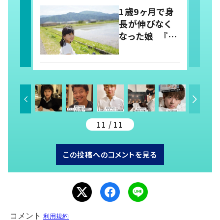
らしさを取り戻
1歳9ヶ月で身
すまで
長が伸びなく
なった娘 『社
会から孤立し
がちな障がい
者』を変えるた
め、発信を続け
る母と娘に迫
る
11 / 11
この投稿へのコメントを見る