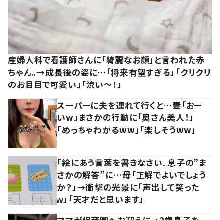
産婦人科で看護師さんに「綺麗なお顔」と言われた赤
ちゃん。→成長後の姿に…「将来有望すぎる」「クリクリ
のお目目で可愛い」「渋い～！」
スーパーに夫を連れて行くと…妻「おー
いw」まさかの行動に「奥さん美人！」
「めっちゃわかるww」「楽しそうww」
「絵にあう言葉を書きなさい」息子の”ま
さかの解答”に…母「正解でよいでしょう
か？」→衝撃の光景に「声出して笑った
ｗ」「天才だと思います」
ママが保育園へお迎えに→2歳息子を