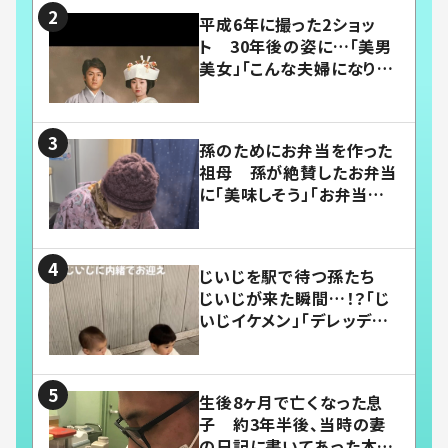
平成6年に撮った2ショッ
ト 30年後の姿に…「美男
美女」「こんな夫婦になりた
い」
孫のためにお弁当を作った
祖母 孫が絶賛したお弁当
に「美味しそう」「お弁当すご
い」
じいじを駅で待つ孫たち
じいじが来た瞬間…！？「じ
いじイケメン」「デレッデレ」
「嬉しくて可愛くてたまらな
い」「幸せになれる」
生後8ヶ月で亡くなった息
子 約3年半後、当時の妻
の日記に書いてあった本音