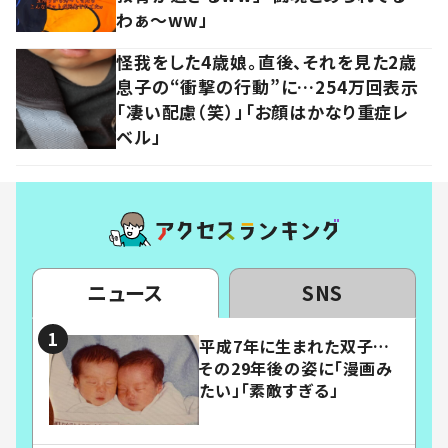
わぁ～ww」
怪我をした4歳娘。直後、それを見た2歳
息子の“衝撃の行動”に…254万回表示
「凄い配慮（笑）」「お顔はかなり重症レ
ベル」
ニュース
SNS
平成7年に生まれた双子…
その29年後の姿に「漫画み
たい」「素敵すぎる」