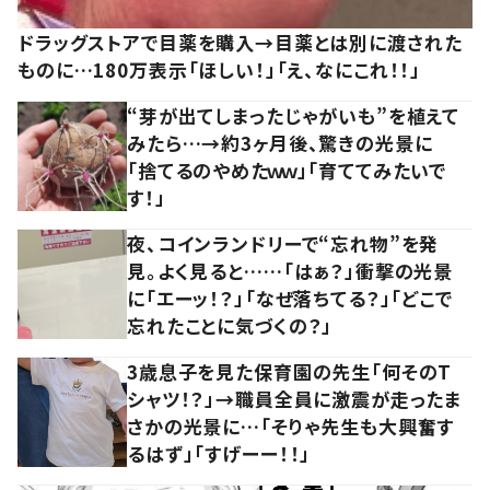
ドラッグストアで目薬を購入→目薬とは別に渡された
ものに…180万表示「ほしい！」「え、なにこれ！！」
“芽が出てしまったじゃがいも”を植えて
みたら…→約3ヶ月後、驚きの光景に
「捨てるのやめたｗｗ」「育ててみたいで
す！」
夜、コインランドリーで“忘れ物”を発
見。よく見ると……「はぁ？」衝撃の光景
に「エーッ！？」「なぜ落ちてる？」「どこで
忘れたことに気づくの？」
3歳息子を見た保育園の先生「何そのT
シャツ！？」→職員全員に激震が走ったま
さかの光景に…「そりゃ先生も大興奮す
るはず」「すげーー！！」