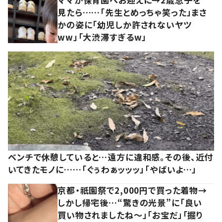
見たら……「先生とめっちゃ笑った」まさ
かの姿に「幼児しか許されないヤツ
ww」「大渋滞すぎるw」
ベンチで休憩していると…遠方に違和感。その後、近付
いてきたモノに……「ぐぅわぁッッッ」「やばいよ…」
京都・祇園祭で2,000円で買った着物→
しかし帰宅後…“驚きの光景”に「良い
買い物されましたね～」「お宝だ」「掘り