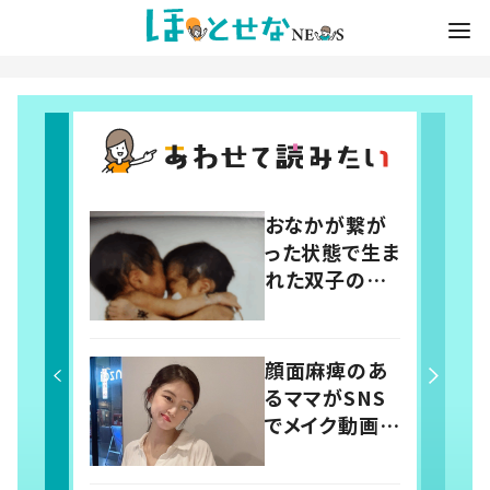
おなかが繋が
った状態で生ま
れた双子の赤
ちゃん。 24年
後の姿に「すご
い」「素敵」「応
顔面麻痺のあ
援しています」
るママがSNS
でメイク動画を
発信 14歳で
突然倒れ自分