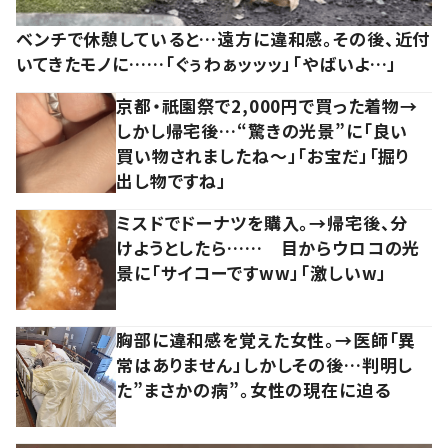
ベンチで休憩していると…遠方に違和感。その後、近付
いてきたモノに……「ぐぅわぁッッッ」「やばいよ…」
京都・祇園祭で2,000円で買った着物→
しかし帰宅後…“驚きの光景”に「良い
買い物されましたね～」「お宝だ」「掘り
出し物ですね」
ミスドでドーナツを購入。→帰宅後、分
けようとしたら…… 目からウロコの光
景に「サイコーですww」「激しいw」
胸部に違和感を覚えた女性。→医師「異
常はありません」しかしその後…判明し
た”まさかの病”。女性の現在に迫る