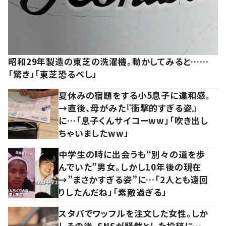
昭和29年製造の東芝の洗濯機。動かしてみると……
「驚き」「東芝恐るべし」
夏休みの宿題をする小5息子に違和感。
→直後、母がみた『衝撃的すぎる姿』
に…「息子くんサイコーww」「吹き出し
ちゃいましたww」
中学生の時に出会うも“別々の道を歩
んでいた”男女。しかし10年後の現在
→”まさかすぎる姿”に…「2人とも遠回
りしたんだね」「素敵過ぎる」
スタバでワッフルを注文した女性。しか
しその後、SNSが騒然とした投稿に…