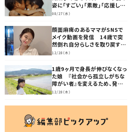
姿に「すごい」「素敵」「応援して
います」
08/27（水）
顔面麻痺のあるママがSNSで
メイク動画を発信 14歳で突
然倒れ自分らしさを取り戻すま
で
12/28（木）
1歳9ヶ月で身長が伸びなくなっ
た娘 『社会から孤立しがちな
障がい者』を変えるため、発信
を続ける母と娘に迫る
12/28（木）