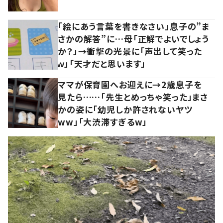
「絵にあう言葉を書きなさい」息子の”ま
さかの解答”に…母「正解でよいでしょう
か？」→衝撃の光景に「声出して笑った
ｗ」「天才だと思います」
ママが保育園へお迎えに→2歳息子を
見たら……「先生とめっちゃ笑った」まさ
かの姿に「幼児しか許されないヤツ
ww」「大渋滞すぎるw」