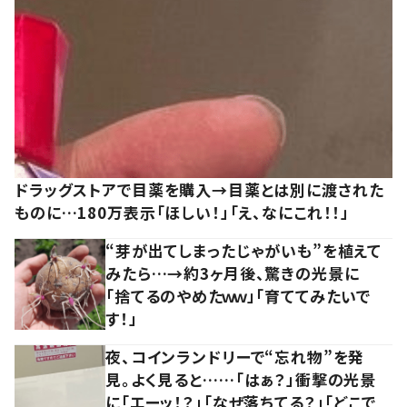
ドラッグストアで目薬を購入→目薬とは別に渡された
ものに…180万表示「ほしい！」「え、なにこれ！！」
“芽が出てしまったじゃがいも”を植えて
みたら…→約3ヶ月後、驚きの光景に
「捨てるのやめたｗｗ」「育ててみたいで
す！」
夜、コインランドリーで“忘れ物”を発
見。よく見ると……「はぁ？」衝撃の光景
に「エーッ！？」「なぜ落ちてる？」「どこで