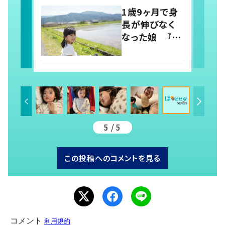
らしさを取り戻
1歳9ヶ月で身
すまで
長が伸びなく
なった娘 『社
会から孤立し
がちな障がい
者』を変えるた
め、発信を続け
る母と娘に迫
る
5 / 5
この投稿へのコメントを見る