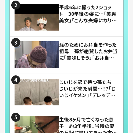
平成6年に撮った2ショッ
ト 30年後の姿に…「美男
美女」「こんな夫婦になりた
い」
孫のためにお弁当を作った
祖母 孫が絶賛したお弁当
に「美味しそう」「お弁当すご
い」
じいじを駅で待つ孫たち
じいじが来た瞬間…！？「じ
いじイケメン」「デレッデレ」
「嬉しくて可愛くてたまらな
い」「幸せになれる」
生後8ヶ月で亡くなった息
子 約3年半後、当時の妻
の日記に書いてあった本音