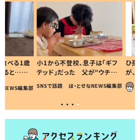
べる1歳
小1から不登校、息子は「ギフ
ひ孫にデ
と…母
テッド」だった 父が“ウチ給
が、抱っ
母の投稿
食”を作り続ける理由とは #令
に「涙が
SNSで話題
ほ・とせなNEWS編集部
EWS編集部
「現行
和の親 #令和の子
方ない」