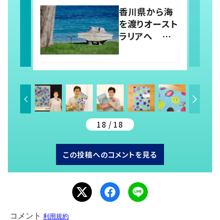
ほんわか日常
香川県から海
生活
を渡りオースト
ラリアへ 庵
治石を使った
石彫作品を生
み出す夫婦共
同アーティスト
「アキホタタ」
18 / 18
この投稿へのコメントを見る