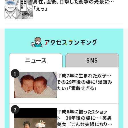
男性。直後、目撃した衝撃の光景に…
「えっ」
ニュース
SNS
平成7年に生まれた双子…
その29年後の姿に「漫画み
たい」「素敵すぎる」
平成6年に撮った2ショッ
ト 30年後の姿に…「美男
美女」「こんな夫婦になりた