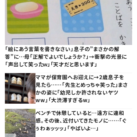
「絵にあう言葉を書きなさい」息子の”まさかの解
答”に…母「正解でよいでしょうか？」→衝撃の光景に
「声出して笑ったｗ」「天才だと思います」
ママが保育園へお迎えに→2歳息子を
見たら……「先生とめっちゃ笑った」まさ
かの姿に「幼児しか許されないヤツ
ww」「大渋滞すぎるw」
ベンチで休憩していると…遠方に違和
感。その後、近付いてきたモノに……「ぐ
ぅわぁッッッ」「やばいよ…」