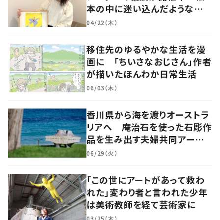
本の中に迷い込んだような想
像の世界へ
04/22（木）
移住先のゆるやかな生活を漫
画に 「ちいさなおじさん」作者
が描いたほんわか日常生活
06/03（木）
香川県から海を渡りオーストラ
リアへ 庵治石を使った石彫作
品を生み出す夫婦共同アーティ
スト「アキホタタ」
06/29（火）
「この世にアートがあって救わ
れた」変わり者と言われた少年
は美術教師を経て芸術家に
03/25（木）