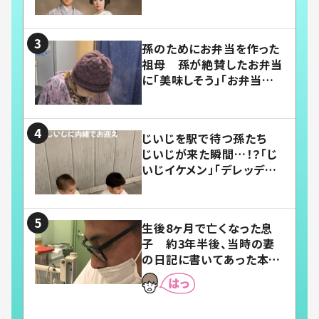
い」
孫のためにお弁当を作った
祖母 孫が絶賛したお弁当
に「美味しそう」「お弁当すご
い」
じいじを駅で待つ孫たち
じいじが来た瞬間…！？「じ
いじイケメン」「デレッデレ」
「嬉しくて可愛くてたまらな
い」「幸せになれる」
生後8ヶ月で亡くなった息
子 約3年半後、当時の妻
の日記に書いてあった本音
とは