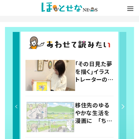
「その日見た夢
を描く」イラス
トレーターの個
展が開催中
絵本の中に迷
い込んだよう
移住先のゆる
な想像の世界
やかな生活を
へ
漫画に 「ちい
さなおじさん」
作者が描いた