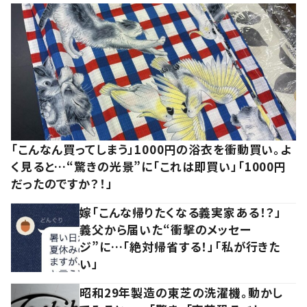
「こんなん買ってしまう」1000円の浴衣を衝動買い。よ
く見ると…“驚きの光景”に「これは即買い」「1000円
だったのですか？！」
嫁「こんな帰りたくなる義実家ある！？」
義父から届いた“衝撃のメッセー
ジ”に…「絶対帰省する！」「私が行きた
い」
昭和29年製造の東芝の洗濯機。動かし