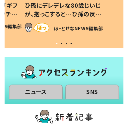
は「ギフ
ひ孫にデレデレな80歳じいじ
“ウチ給
が、抱っこすると…ひ孫の反応
とは #令
に「涙が出ました」「可愛くて仕
EWS編集部
ほ・とせなNEWS編集部
方ない」
ニュース
SNS