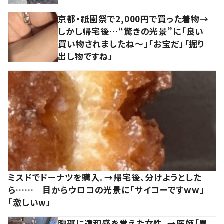
京都・祇園祭で2,000円で買った着物→
しかし帰宅後…“驚きの光景”に「良い
買い物されましたね～」「お宝だ」「掘り
出し物ですね」
ミスドでドーナツを購入。→帰宅後、分けようとした
ら…… 目からウロコの光景に「サイコーですww」
「激しいw」
胸部に違和感を覚えた女性。→医師「異