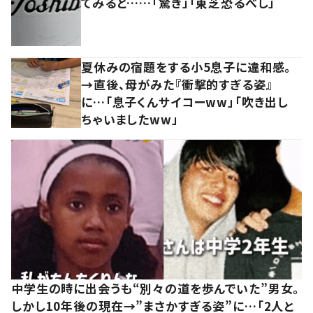
てみると……「驚き」「東芝恐るべし」
夏休みの宿題をする小5息子に違和感。
→直後、母がみた『衝撃的すぎる姿』
に…「息子くんサイコーww」「吹き出し
ちゃいましたww」
中学生の時に出会うも“別々の道を歩んでいた”男女。
しかし10年後の現在→”まさかすぎる姿”に…「2人と