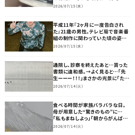
ちもこれやられた」「怒れない笑」
2026/07/15（水）
平成11年『2ヶ月に一度告白され
た』21歳の男性。テレビ局で音楽番
組の制作に関わっていた頃の姿に
「これはホレる」
2026/07/15（水）
通院し、診察を終えたあと…貰った
書類に違和感。→よく見ると…「先
生ーーー！！！」まさかの光景に「たま
らんww」「たった4文字なのに」
2026/07/14（火）
食べる時間が家族バラバラな日。
母が用意した“驚きのもの”に…
「私もまねしよっ」「朝からがんばれ
そう」「愛がこもってる」
2026/07/14（火）