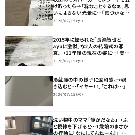
け取ったら→「粋なことするなぁ」思
いもよらない光景に…「気づかなか
った」「全国の比べてみてみたい」
2026/07/15（水）
2015年に撮られた「長瀬智也と
ayuに激似」な2人の結婚式の写
真。→11年後の現在の姿に…「美男
美女夫婦…！！！！」「11年経ってま
2026/07/15（水）
す？」
冷蔵庫の中の様子に違和感。→覗
き込むと…「イヤー！！」「これは…」
2026/07/15（水）
洗い物中のママ「静かだなぁ」→ふ
と視線を下げると…1歳娘のまさか
の行動に「なにしてんねーん！」「う