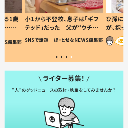
べる1歳
小1から不登校、息子は「ギフ
ひ孫にデ
と…母
テッド」だった 父が“ウチ給
が、抱っ
母の投稿
食”を作り続ける理由とは #令
に「涙が
SNSで話題
ほ・とせなNEWS編集部
EWS編集部
「現行
和の親 #令和の子
方ない」
ライター募集！
“人”のグッドニュースの取材・執筆をしてみませんか？