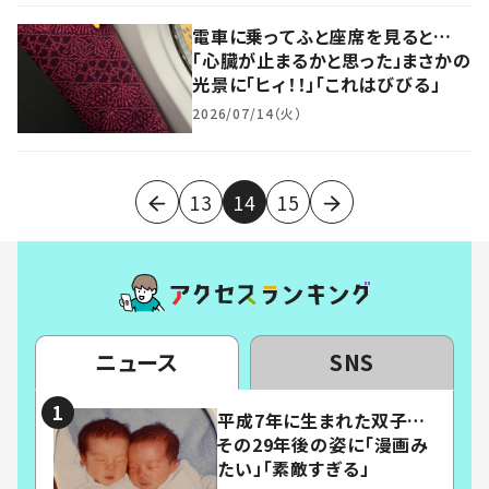
電車に乗ってふと座席を見ると…
「心臓が止まるかと思った」まさかの
光景に「ヒィ！！」「これはびびる」
2026/07/14（火）
13
14
15
ニュース
SNS
平成7年に生まれた双子…
その29年後の姿に「漫画み
たい」「素敵すぎる」