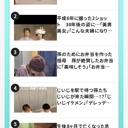
平成6年に撮った2ショッ
ト 30年後の姿に…「美男
美女」「こんな夫婦になりた
い」
孫のためにお弁当を作った
祖母 孫が絶賛したお弁当
に「美味しそう」「お弁当すご
い」
じいじを駅で待つ孫たち
じいじが来た瞬間…！？「じ
いじイケメン」「デレッデレ」
「嬉しくて可愛くてたまらな
い」「幸せになれる」
生後8ヶ月で亡くなった息