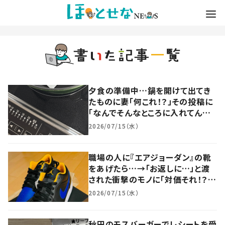
夕食の準備中…鍋を開けて出てき
たものに妻「何これ！？」その投稿に
「なんでそんなところに入れてんね
んww」「絶対毎日使うやつww」
2026/07/15（水）
職場の人に『エアジョーダン』の靴
をあげたら…→「お返しに…」と渡
された衝撃のモノに「対価それ！？
w」「わらしべ長者ですね！」
2026/07/15（水）
秋田のモスバーガーでレシートを受