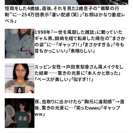
怪我をした4歳娘。直後、それを見た2歳息子の“衝撃の行
動”に…254万回表示「凄い配慮（笑）」「お顔はかなり重症レ
ベル」
1998年『一世を風靡した雑誌』に載っていた
ギャル男。闘病を経て転身した現在の”まさか
の姿”に…「ギャップ！！」「まさかすぎる」「今も
昔もかっこいい」「素晴らしい」
スッピン女性→戸田恵梨香さん風メイクをし
た結果……驚きの光景に「本人かと思った」
「ベースが美しい」「似すぎ！！」
夜、虫取りに出かけたら“胸元に違和感”→直
後、驚きの光景に…「笑ったｗｗｗ」「ギャップ
ww」