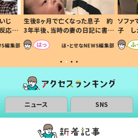
いじ
生後8ヶ月で亡くなった息子 約
ソファ
の反応に
3年半後、当時の妻の日記に書い
子 し
て仕方な
てあった本音とは
すべて
WS編集部
ほ・とせなNEWS編集部
いから
ニュース
SNS