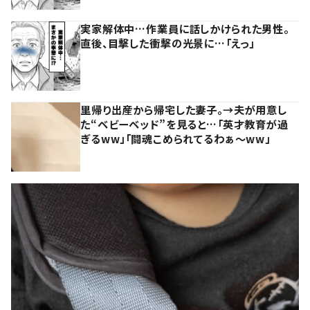
実家解体中…作業員に話しかけられた男性。
直後、目撃した衝撃の光景に…「えっ」
里帰り出産から帰宅した妻子。→夫が用意し
た“ベビーベッド”を見ると…「英才教育が過
ぎるww」「闘魂こめられてるわぁ～ww」