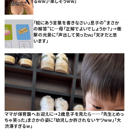
るww」「楽しそうww」
「絵にあう言葉を書きなさい」息子の”まさか
の解答”に…母「正解でよいでしょうか？」→衝
撃の光景に「声出して笑ったｗ」「天才だと思
います」
ママが保育園へお迎えに→2歳息子を見たら……「先生とめっ
ちゃ笑った」まさかの姿に「幼児しか許されないヤツww」「大
渋滞すぎるw」