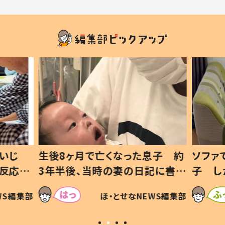
いじ
生後8ヶ月で亡くなった息子 約
ソファ
の反応に
3年半後、当時の妻の日記に書い
子 し
て仕方な
てあった本音とは
すべて
WS編集部
ほ・とせなNEWS編集部
いから