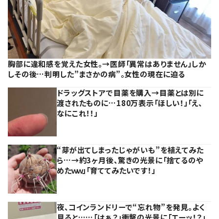
胸部に違和感を覚えた女性。→医師「異常はありません」しか
しその後…判明した”まさかの病”。女性の現在に迫る
ドラッグストアで目薬を購入→目薬とは別に
渡されたものに…180万表示「ほしい！」「え、
なにこれ！！」
“芽が出てしまったじゃがいも”を植えてみた
ら…→約3ヶ月後、驚きの光景に「捨てるのや
めたｗｗ」「育ててみたいです！」
夜、コインランドリーで“忘れ物”を発見。よく
見ると……「はぁ？」衝撃の光景に「エーッ！？」