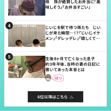
母 孫が絶賛したお弁当に「美
味しそう」「お弁当すごい」
じいじを駅で待つ孫たち じい
じが来た瞬間…！？「じいじイケ
メン」「デレッデレ」「嬉しくて可
愛くてたまらない」「幸せになれ
る」
生後8ヶ月で亡くなった息子
約3年半後、当時の妻の日記に
書いてあった本音とは
6位以降はこちら