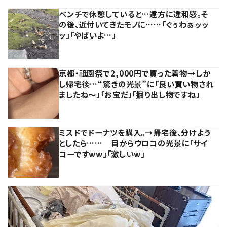
ベンチで休憩していると…遠方に違和感。そ
の後、近付いてきたモノに……「ぐぅわぁッッ
ッ」「やばいよ…」
京都・祇園祭で2,000円で買った着物→しか
し帰宅後…“驚きの光景”に「良い買い物され
ましたね～」「お宝だ」「掘り出し物ですね」
ミスドでドーナツを購入。→帰宅後、分けよう
としたら…… 目からウロコの光景に「サイ
コーですww」「激しいw」