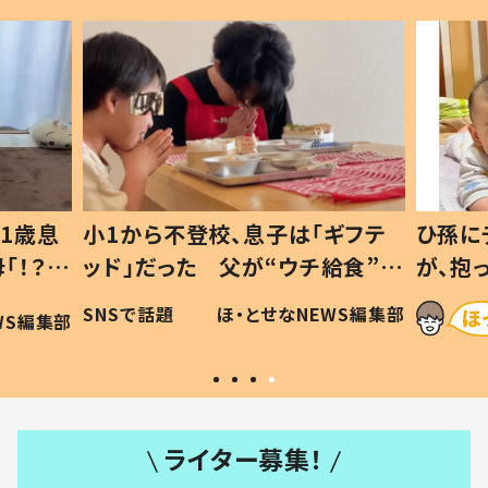
1歳息
小1から不登校、息子は「ギフテ
ひ孫に
「！？」
ッド」だった 父が“ウチ給食”を
が、抱
に「可愛
作り続ける理由とは #令和の親
「涙が
SNSで話題
ほ・とせなNEWS編集部
WS編集部
#令和の子
い」
ライター募集！