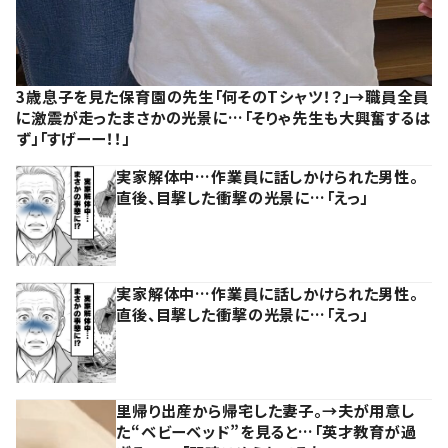
3歳息子を見た保育園の先生「何そのTシャツ！？」→職員全員
に激震が走ったまさかの光景に…「そりゃ先生も大興奮するは
ず」「すげーー！！」
実家解体中…作業員に話しかけられた男性。
直後、目撃した衝撃の光景に…「えっ」
実家解体中…作業員に話しかけられた男性。
直後、目撃した衝撃の光景に…「えっ」
里帰り出産から帰宅した妻子。→夫が用意し
た“ベビーベッド”を見ると…「英才教育が過