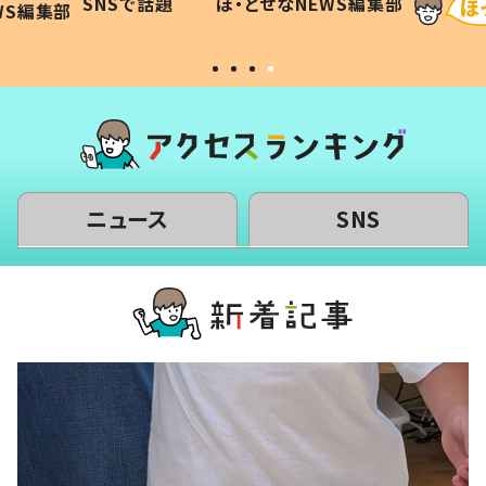
SNSで話題
ほ・とせなNEWS編集部
WS編集部
#令和の子
い」
ニュース
SNS