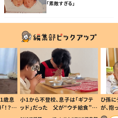
「素敵すぎる」
1歳息
小1から不登校、息子は「ギフテ
ひ孫に
「！？」
ッド」だった 父が“ウチ給食”を
が、抱
に「可愛
作り続ける理由とは #令和の親
「涙が