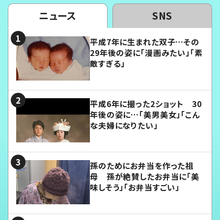
ニュース
SNS
平成7年に生まれた双子…その
29年後の姿に「漫画みたい」「素
敵すぎる」
平成6年に撮った2ショット 30
年後の姿に…「美男美女」「こん
な夫婦になりたい」
孫のためにお弁当を作った祖
母 孫が絶賛したお弁当に「美
味しそう」「お弁当すごい」