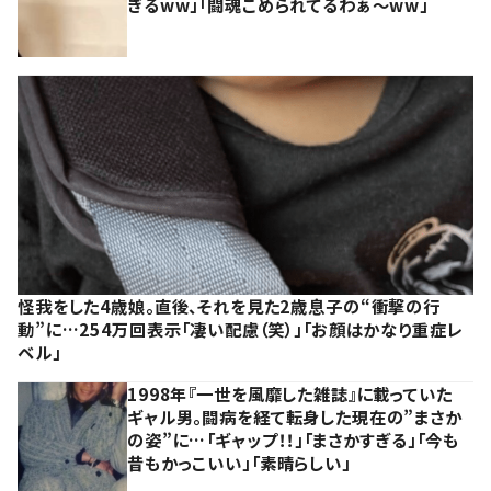
ぎるww」「闘魂こめられてるわぁ～ww」
怪我をした4歳娘。直後、それを見た2歳息子の“衝撃の行
動”に…254万回表示「凄い配慮（笑）」「お顔はかなり重症レ
ベル」
1998年『一世を風靡した雑誌』に載っていた
ギャル男。闘病を経て転身した現在の”まさか
の姿”に…「ギャップ！！」「まさかすぎる」「今も
昔もかっこいい」「素晴らしい」