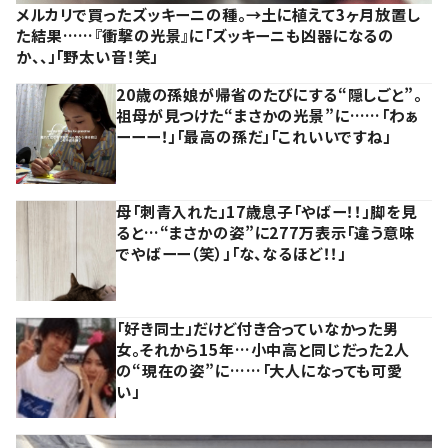
メルカリで買ったズッキーニの種。→土に植えて3ヶ月放置し
た結果……『衝撃の光景』に「ズッキーニも凶器になるの
か、、」「野太い音！笑」
20歳の孫娘が帰省のたびにする“隠しごと”。
祖母が見つけた“まさかの光景”に……「わぁ
ーーー！」「最高の孫だ」「これいいですね」
母「刺青入れた」17歳息子「やばー！！」脚を見
ると…“まさかの姿”に277万表示「違う意味
でやばーー（笑）」「な、なるほど！！」
「好き同士」だけど付き合っていなかった男
女。それから15年…小中高と同じだった2人
の“現在の姿”に……「大人になっても可愛
い」