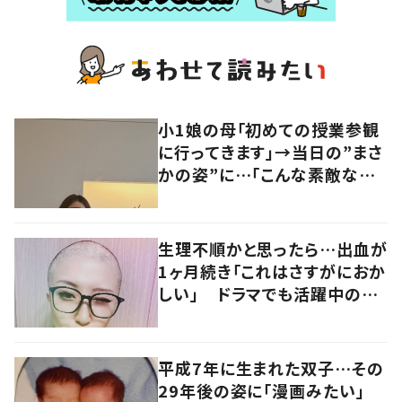
小1娘の母「初めての授業参観
に行ってきます」→当日の”まさ
かの姿”に…「こんな素敵なお
母さんになりたい」「TPO完
璧！！」
生理不順かと思ったら…出血が
1ヶ月続き「これはさすがにおか
しい」 ドラマでも活躍中の女
優を襲った病とは
平成7年に生まれた双子…その
29年後の姿に「漫画みたい」