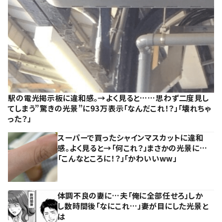
駅の電光掲示板に違和感。→よく見ると……思わず二度見し
てしまう”驚きの光景”に93万表示「なんだこれ！？」「壊れちゃ
った？」
スーパーで買ったシャインマスカットに違和
感。よく見ると→「何これ？」まさかの光景に…
「こんなところに！？」「かわいいww」
体調不良の妻に…夫「俺に全部任せろ」しか
し数時間後「なにこれ…」妻が目にした光景と
は