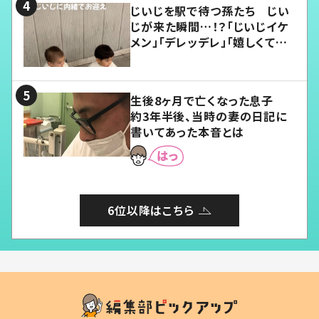
じいじを駅で待つ孫たち じい
じが来た瞬間…！？「じいじイケ
メン」「デレッデレ」「嬉しくて可
愛くてたまらない」「幸せになれ
る」
生後8ヶ月で亡くなった息子
約3年半後、当時の妻の日記に
書いてあった本音とは
6位以降はこちら