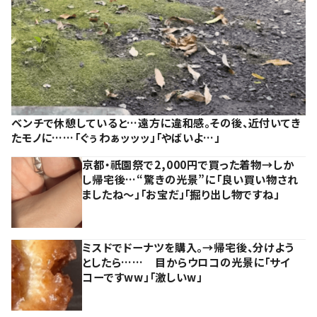
ベンチで休憩していると…遠方に違和感。その後、近付いてき
たモノに……「ぐぅわぁッッッ」「やばいよ…」
京都・祇園祭で2,000円で買った着物→しか
し帰宅後…“驚きの光景”に「良い買い物され
ましたね～」「お宝だ」「掘り出し物ですね」
ミスドでドーナツを購入。→帰宅後、分けよう
としたら…… 目からウロコの光景に「サイ
コーですww」「激しいw」