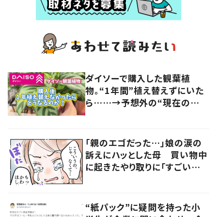
ダイソーで購入した観葉植
物。“1年間”植え替えずにいた
ら……→予想外の“現在の
姿”に「知りませんでした」「あり
がたい」「とても参考になりまし
た」
「親のエゴだった…」娘の涙の
訴えにハッとした母 買い物中
に起きたやり取りに「すごい分
かる」「改めて気付かされた」
“紙パック”に疑問を持った小