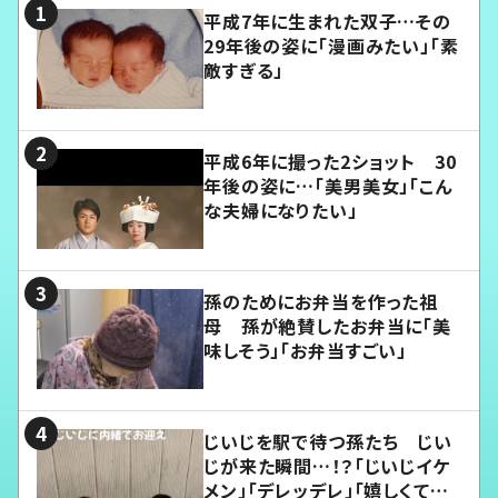
平成7年に生まれた双子…その
29年後の姿に「漫画みたい」「素
敵すぎる」
平成6年に撮った2ショット 30
年後の姿に…「美男美女」「こん
な夫婦になりたい」
孫のためにお弁当を作った祖
母 孫が絶賛したお弁当に「美
味しそう」「お弁当すごい」
じいじを駅で待つ孫たち じい
じが来た瞬間…！？「じいじイケ
メン」「デレッデレ」「嬉しくて可