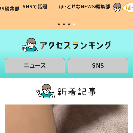
に「可愛
作り続ける理由とは #令和の親
「涙が
SNSで話題
ほ・とせなNEWS編集部
WS編集部
#令和の子
い」
ニュース
SNS