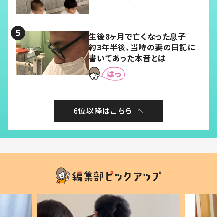
愛くてたまらない」「幸せになれ
る」
生後8ヶ月で亡くなった息子
約3年半後、当時の妻の日記に
書いてあった本音とは
6位以降はこちら