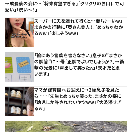
→成長後の姿に…「将来有望すぎる」「クリクリのお目目で可
愛い」「渋い～！」
スーパーに夫を連れて行くと…妻「おーいw」
まさかの行動に「奥さん美人！」「めっちゃわか
るww」「楽しそうww」
「絵にあう言葉を書きなさい」息子の”まさか
の解答”に…母「正解でよいでしょうか？」→衝
撃の光景に「声出して笑ったｗ」「天才だと思
います」
ママが保育園へお迎えに→2歳息子を見た
ら……「先生とめっちゃ笑った」まさかの姿に
「幼児しか許されないヤツww」「大渋滞すぎ
るw」