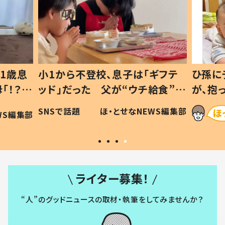
1歳息
小1から不登校、息子は「ギフテ
ひ孫に
「！？」
ッド」だった 父が“ウチ給食”を
が、抱
に「可愛
作り続ける理由とは #令和の親
「涙が
SNSで話題
ほ・とせなNEWS編集部
WS編集部
#令和の子
い」
ライター募集！
“人”のグッドニュースの取材・執筆をしてみませんか？