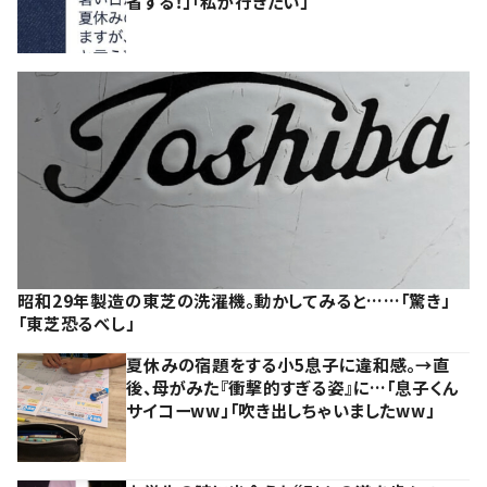
省する！」「私が行きたい」
昭和29年製造の東芝の洗濯機。動かしてみると……「驚き」
「東芝恐るべし」
夏休みの宿題をする小5息子に違和感。→直
後、母がみた『衝撃的すぎる姿』に…「息子くん
サイコーww」「吹き出しちゃいましたww」