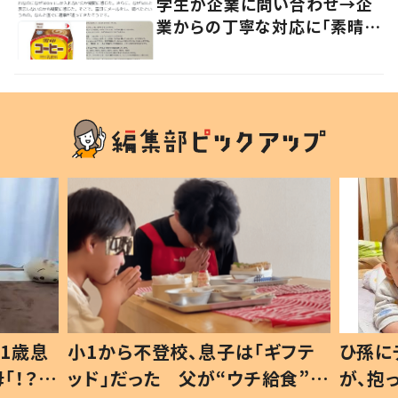
学生が企業に問い合わせ→企
業からの丁寧な対応に「素晴ら
しい」の声
1歳息
小1から不登校、息子は「ギフテ
ひ孫に
「！？」
ッド」だった 父が“ウチ給食”を
が、抱