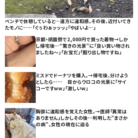
ベンチで休憩していると…遠方に違和感。その後、近付いてき
たモノに……「ぐぅわぁッッッ」「やばいよ…」
京都・祇園祭で2,000円で買った着物→しか
し帰宅後…“驚きの光景”に「良い買い物され
ましたね～」「お宝だ」「掘り出し物ですね」
ミスドでドーナツを購入。→帰宅後、分けよう
としたら…… 目からウロコの光景に「サイ
コーですww」「激しいw」
胸部に違和感を覚えた女性。→医師「異常は
ありません」しかしその後…判明した”まさか
の病”。女性の現在に迫る