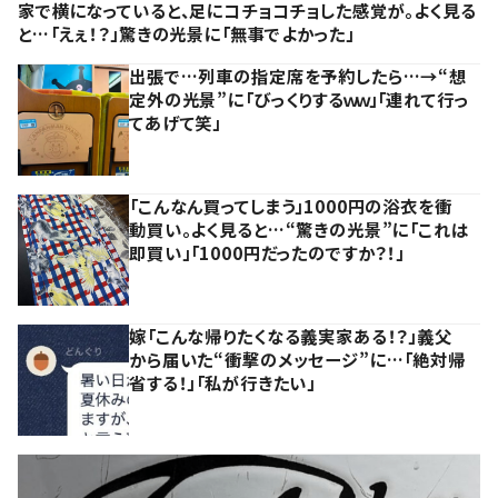
家で横になっていると、足にコチョコチョした感覚が。よく見る
と…「えぇ！？」驚きの光景に「無事でよかった」
出張で…列車の指定席を予約したら…→“想
定外の光景”に「びっくりするｗｗ」「連れて行っ
てあげて笑」
「こんなん買ってしまう」1000円の浴衣を衝
動買い。よく見ると…“驚きの光景”に「これは
即買い」「1000円だったのですか？！」
嫁「こんな帰りたくなる義実家ある！？」義父
から届いた“衝撃のメッセージ”に…「絶対帰
省する！」「私が行きたい」