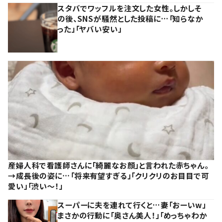
スタバでワッフルを注文した女性。しかしそ
の後、SNSが騒然とした投稿に…「知らなか
った」「ヤバい安い」
産婦人科で看護師さんに「綺麗なお顔」と言われた赤ちゃん。
→成長後の姿に…「将来有望すぎる」「クリクリのお目目で可
愛い」「渋い～！」
スーパーに夫を連れて行くと…妻「おーいw」
まさかの行動に「奥さん美人！」「めっちゃわか