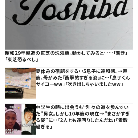
昭和29年製造の東芝の洗濯機。動かしてみると……「驚き」
「東芝恐るべし」
夏休みの宿題をする小5息子に違和感。→直
後、母がみた『衝撃的すぎる姿』に…「息子くん
サイコーww」「吹き出しちゃいましたww」
中学生の時に出会うも“別々の道を歩んでい
た”男女。しかし10年後の現在→”まさかすぎ
る姿”に…「2人とも遠回りしたんだね」「素敵
過ぎる」