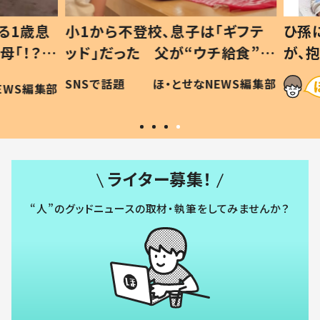
1歳息
小1から不登校、息子は「ギフテ
ひ孫に
「！？」
ッド」だった 父が“ウチ給食”を
が、抱
に「可愛
作り続ける理由とは #令和の親
「涙が
SNSで話題
ほ・とせなNEWS編集部
WS編集部
#令和の子
い」
ライター募集！
“人”のグッドニュースの取材・執筆をしてみませんか？