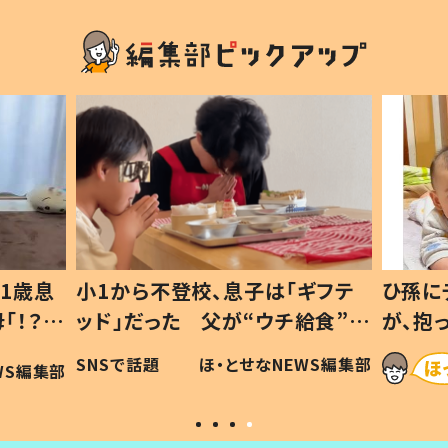
1歳息
小1から不登校、息子は「ギフテ
ひ孫に
「！？」
ッド」だった 父が“ウチ給食”を
が、抱
に「可愛
作り続ける理由とは #令和の親
「涙が
SNSで話題
ほ・とせなNEWS編集部
WS編集部
#令和の子
い」