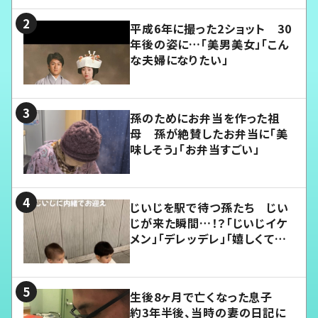
平成6年に撮った2ショット 30
年後の姿に…「美男美女」「こん
な夫婦になりたい」
孫のためにお弁当を作った祖
母 孫が絶賛したお弁当に「美
味しそう」「お弁当すごい」
じいじを駅で待つ孫たち じい
じが来た瞬間…！？「じいじイケ
メン」「デレッデレ」「嬉しくて可
愛くてたまらない」「幸せになれ
る」
生後8ヶ月で亡くなった息子
約3年半後、当時の妻の日記に