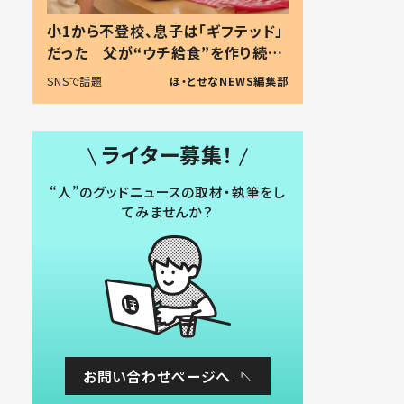
小1から不登校、息子は「ギフテッド」
だった 父が“ウチ給食”を作り続け
る理由とは #令和の親 #令和の子
SNSで話題
ほ・とせなNEWS編集部
ライター募集！
“人”のグッドニュースの取材・執筆をし
てみませんか？
お問い合わせページへ