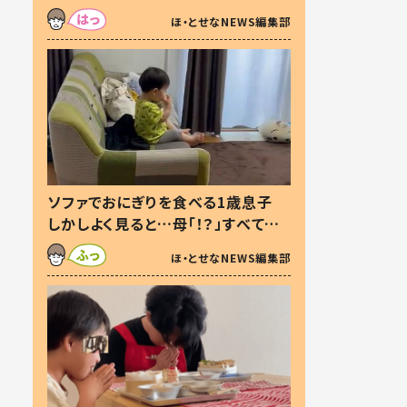
た本音とは
ほ・とせなNEWS編集部
ソファでおにぎりを食べる1歳息子
しかしよく見ると…母「！？」すべてを
察した母の投稿に「可愛いから許
ほ・とせなNEWS編集部
す！」「現行犯〜」