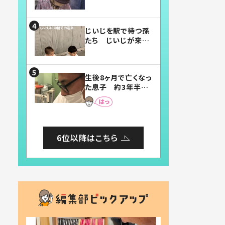
賛したお弁当に「美
味しそう」「お弁当す
ごい」
じいじを駅で待つ孫
たち じいじが来た
瞬間…！？「じいじイ
ケメン」「デレッデレ」
「嬉しくて可愛くてた
生後8ヶ月で亡くなっ
まらない」「幸せにな
た息子 約3年半
れる」
後、当時の妻の日記
に書いてあった本音
とは
6位以降はこちら