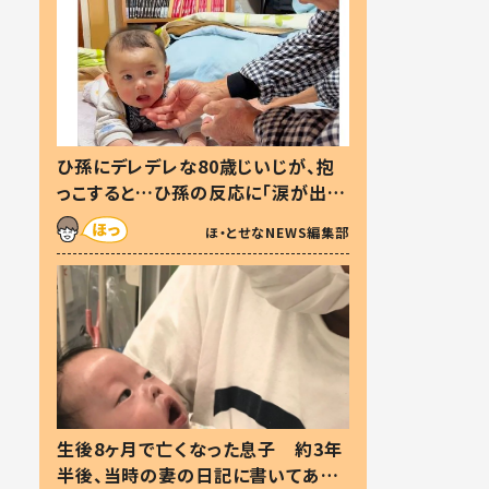
ひ孫にデレデレな80歳じいじが、抱
っこすると…ひ孫の反応に「涙が出ま
した」「可愛くて仕方ない」
ほ・とせなNEWS編集部
生後8ヶ月で亡くなった息子 約3年
半後、当時の妻の日記に書いてあっ