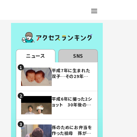
ニュース
SNS
平成7年に生まれた
双子…その29年後
の姿に「漫画みたい」
「素敵すぎる」
平成6年に撮った2シ
ョット 30年後の姿
に…「美男美女」「こ
んな夫婦になりた
い」
孫のためにお弁当を
作った祖母 孫が絶