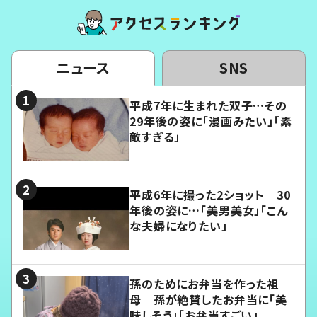
ニュース
SNS
平成7年に生まれた双子…その
29年後の姿に「漫画みたい」「素
敵すぎる」
平成6年に撮った2ショット 30
年後の姿に…「美男美女」「こん
な夫婦になりたい」
孫のためにお弁当を作った祖
母 孫が絶賛したお弁当に「美
味しそう」「お弁当すごい」