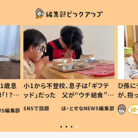
1歳息
小1から不登校、息子は「ギフテ
ひ孫に
「！？」
ッド」だった 父が“ウチ給食”を
が、抱
に「可愛
作り続ける理由とは #令和の親
「涙が
SNSで話題
ほ・とせなNEWS編集部
WS編集部
#令和の子
い」