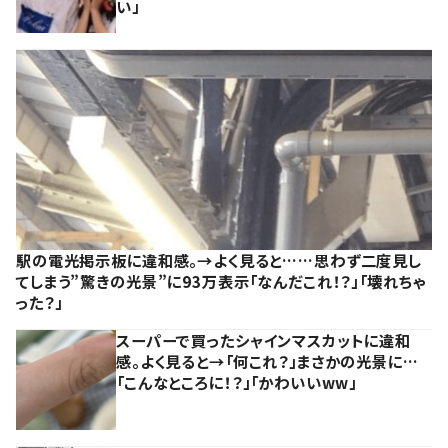
い」
駅の電光掲示板に違和感。→よく見ると……思わず二度見し
てしまう”驚きの光景”に93万表示「なんだこれ！？」「壊れちゃ
った？」
スーパーで買ったシャインマスカットに違和
感。よく見ると→「何これ？」まさかの光景に…
「こんなところに！？」「かわいいww」