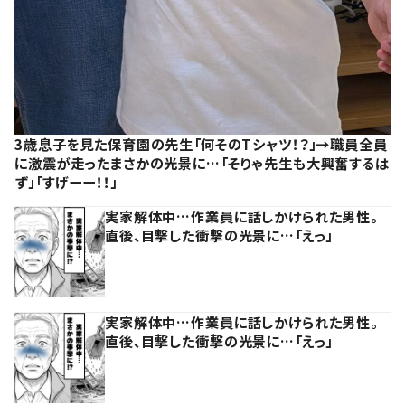
3歳息子を見た保育園の先生「何そのTシャツ！？」→職員全員
に激震が走ったまさかの光景に…「そりゃ先生も大興奮するは
ず」「すげーー！！」
実家解体中…作業員に話しかけられた男性。
直後、目撃した衝撃の光景に…「えっ」
実家解体中…作業員に話しかけられた男性。
直後、目撃した衝撃の光景に…「えっ」