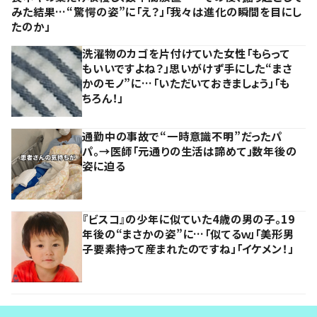
みた結果…“驚愕の姿”に「え？」「我々は進化の瞬間を目にし
たのか」
洗濯物のカゴを片付けていた女性「もらって
もいいですよね？」思いがけず手にした“まさ
かのモノ”に…「いただいておきましょう」「も
ちろん！」
通勤中の事故で“一時意識不明”だったパ
パ。→医師「元通りの生活は諦めて」数年後の
姿に迫る
『ビスコ』の少年に似ていた4歳の男の子。19
年後の“まさかの姿”に…「似てるｗ」「美形男
子要素持って産まれたのですね」「イケメン！」