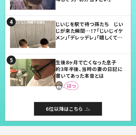
じいじを駅で待つ孫たち じい
じが来た瞬間…！？「じいじイケ
メン」「デレッデレ」「嬉しくて可
愛くてたまらない」「幸せになれ
る」
生後8ヶ月で亡くなった息子
約3年半後、当時の妻の日記に
書いてあった本音とは
6位以降はこちら