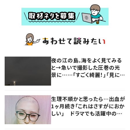
夜の江の島。海をよく見てみる
と→急いで撮影した圧巻の光
景に……「すごく綺麗！」「見に行
きたい！」
生理不順かと思ったら…出血が
1ヶ月続き「これはさすがにおか
しい」 ドラマでも活躍中の女
優を襲った病とは