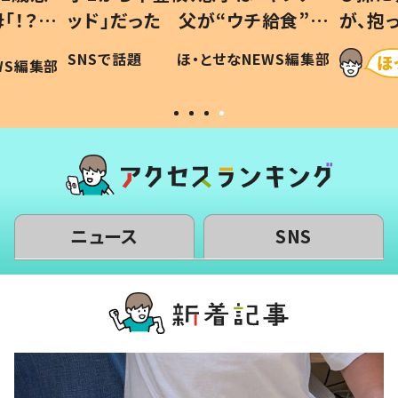
「！？」
ッド」だった 父が“ウチ給食”を
が、抱
に「可愛
作り続ける理由とは #令和の親
「涙が
SNSで話題
ほ・とせなNEWS編集部
WS編集部
#令和の子
い」
ニュース
SNS