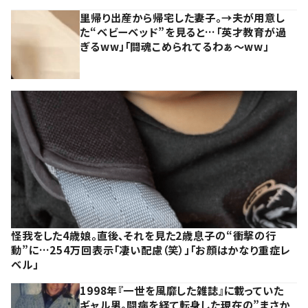
里帰り出産から帰宅した妻子。→夫が用意し
た“ベビーベッド”を見ると…「英才教育が過
ぎるww」「闘魂こめられてるわぁ～ww」
怪我をした4歳娘。直後、それを見た2歳息子の“衝撃の行
動”に…254万回表示「凄い配慮（笑）」「お顔はかなり重症レ
ベル」
1998年『一世を風靡した雑誌』に載っていた
ギャル男。闘病を経て転身した現在の”まさか