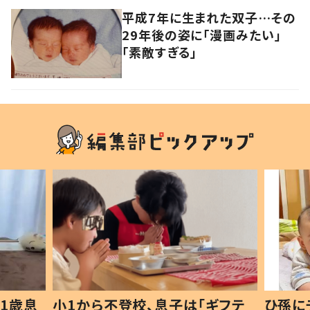
平成7年に生まれた双子…その
29年後の姿に「漫画みたい」
「素敵すぎる」
1歳息
小1から不登校、息子は「ギフテ
ひ孫に