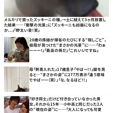
メルカリで買ったズッキーニの種。→土に植えて3ヶ月放置し
た結果……『衝撃の光景』に「ズッキーニも凶器になるの
か、、」「野太い音！笑」
20歳の孫娘が帰省のたびにする“隠しごと”。
祖母が見つけた“まさかの光景”に……「わぁ
ーーー！」「最高の孫だ」「これいいですね」
母「刺青入れた」17歳息子「やばー！！」脚を見
ると…“まさかの姿”に277万表示「違う意味
でやばーー（笑）」「な、なるほど！！」
「好き同士」だけど付き合っていなかった男
女。それから15年…小中高と同じだった2人
の“現在の姿”に……「大人になっても可愛