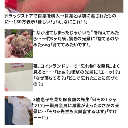
ドラッグストアで目薬を購入→目薬とは別に渡されたもの
に…180万表示「ほしい！」「え、なにこれ！！」
“芽が出てしまったじゃがいも”を植えてみた
ら…→約3ヶ月後、驚きの光景に「捨てるのや
めたｗｗ」「育ててみたいです！」
夜、コインランドリーで“忘れ物”を発見。よく
見ると……「はぁ？」衝撃の光景に「エーッ！？」
「なぜ落ちてる？」「どこで忘れたことに気づく
の？」
3歳息子を見た保育園の先生「何そのTシャ
ツ！？」→職員全員に激震が走ったまさかの光
景に…「そりゃ先生も大興奮するはず」「すげ
ーー！！」