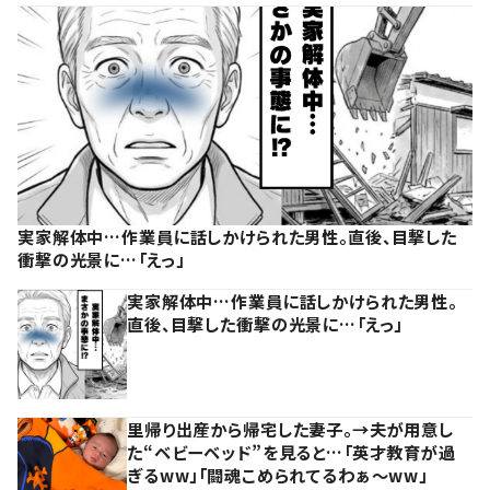
実家解体中…作業員に話しかけられた男性。直後、目撃した
衝撃の光景に…「えっ」
実家解体中…作業員に話しかけられた男性。
直後、目撃した衝撃の光景に…「えっ」
里帰り出産から帰宅した妻子。→夫が用意し
た“ベビーベッド”を見ると…「英才教育が過
ぎるww」「闘魂こめられてるわぁ～ww」