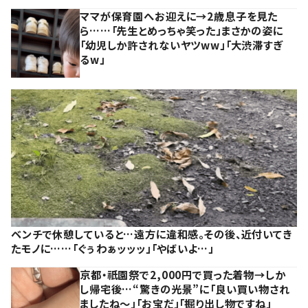
ママが保育園へお迎えに→2歳息子を見た
ら……「先生とめっちゃ笑った」まさかの姿に
「幼児しか許されないヤツww」「大渋滞すぎ
るw」
ベンチで休憩していると…遠方に違和感。その後、近付いてき
たモノに……「ぐぅわぁッッッ」「やばいよ…」
京都・祇園祭で2,000円で買った着物→しか
し帰宅後…“驚きの光景”に「良い買い物され
ましたね～」「お宝だ」「掘り出し物ですね」