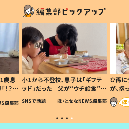
1歳息
小1から不登校、息子は「ギフテ
ひ孫に
「！？」
ッド」だった 父が“ウチ給食”を
が、抱
に「可愛
作り続ける理由とは #令和の親
「涙が
SNSで話題
ほ・とせなNEWS編集部
WS編集部
#令和の子
い」