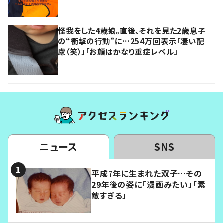
怪我をした4歳娘。直後、それを見た2歳息子
の“衝撃の行動”に…254万回表示「凄い配
慮（笑）」「お顔はかなり重症レベル」
ニュース
SNS
平成7年に生まれた双子…その
29年後の姿に「漫画みたい」「素
敵すぎる」