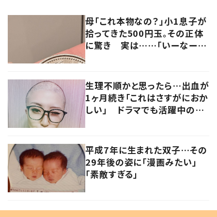
母「これ本物なの？」小1息子が
拾ってきた500円玉。その正体
に驚き 実は……「いーなー」
「すごい！」
生理不順かと思ったら…出血が
1ヶ月続き「これはさすがにおか
しい」 ドラマでも活躍中の女
優を襲った病とは
平成7年に生まれた双子…その
29年後の姿に「漫画みたい」
「素敵すぎる」