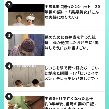
平成6年に撮った2ショット 30
年後の姿に…「美男美女」「こん
な夫婦になりたい」
孫のためにお弁当を作った祖
母 孫が絶賛したお弁当に「美
味しそう」「お弁当すごい」
じいじを駅で待つ孫たち じい
じが来た瞬間…！？「じいじイケ
メン」「デレッデレ」「嬉しくて可
愛くてたまらない」「幸せになれ
る」
生後8ヶ月で亡くなった息子
約3年半後、当時の妻の日記に
書いてあった本音とは