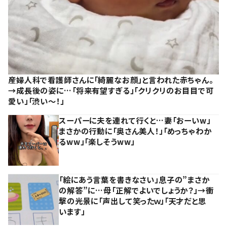
産婦人科で看護師さんに「綺麗なお顔」と言われた赤ちゃん。
→成長後の姿に…「将来有望すぎる」「クリクリのお目目で可
愛い」「渋い～！」
スーパーに夫を連れて行くと…妻「おーいw」
まさかの行動に「奥さん美人！」「めっちゃわか
るww」「楽しそうww」
「絵にあう言葉を書きなさい」息子の”まさか
の解答”に…母「正解でよいでしょうか？」→衝
撃の光景に「声出して笑ったｗ」「天才だと思
います」