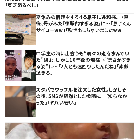
「東芝恐るべし」
夏休みの宿題をする小5息子に違和感。→直
後、母がみた『衝撃的すぎる姿』に…「息子くん
サイコーww」「吹き出しちゃいましたww」
中学生の時に出会うも“別々の道を歩んでい
た”男女。しかし10年後の現在→”まさかすぎ
る姿”に…「2人とも遠回りしたんだね」「素敵
過ぎる」
スタバでワッフルを注文した女性。しかしそ
の後、SNSが騒然とした投稿に…「知らなか
った」「ヤバい安い」