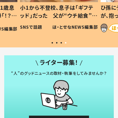
1歳息
小1から不登校、息子は「ギフテ
ひ孫に
「！？」
ッド」だった 父が“ウチ給食”を
が、抱
に「可愛
作り続ける理由とは #令和の親
「涙が
SNSで話題
ほ・とせなNEWS編集部
WS編集部
#令和の子
い」
ライター募集！
“人”のグッドニュースの取材・執筆をしてみませんか？