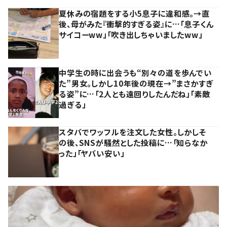
夏休みの宿題をする小5息子に違和感。→直
後、母がみた『衝撃的すぎる姿』に…「息子くん
サイコーww」「吹き出しちゃいましたww」
中学生の時に出会うも“別々の道を歩んでい
た”男女。しかし10年後の現在→”まさかすぎ
る姿”に…「2人とも遠回りしたんだね」「素敵
過ぎる」
スタバでワッフルを注文した女性。しかしそ
の後、SNSが騒然とした投稿に…「知らなか
った」「ヤバい安い」