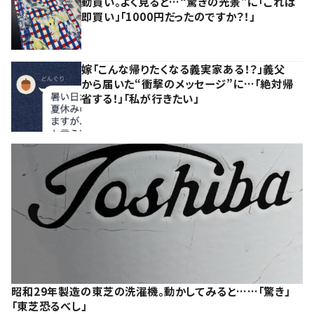
動買い。よく見ると…“驚きの光景”に「これは
即買い」「1000円だったのですか？！」
嫁「こんな帰りたくなる義実家ある！？」義父
から届いた“衝撃のメッセージ”に…「絶対帰
省する！」「私が行きたい」
昭和29年製造の東芝の洗濯機。動かしてみると……「驚き」
「東芝恐るべし」