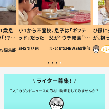
1歳息
小1から不登校、息子は「ギフテ
ひ孫に
「！？」
ッド」だった 父が“ウチ給食”を
が、抱
に「可愛
作り続ける理由とは #令和の親
「涙が
SNSで話題
ほ・とせなNEWS編集部
WS編集部
#令和の子
い」
ライター募集！
“人”のグッドニュースの取材・執筆をしてみませんか？