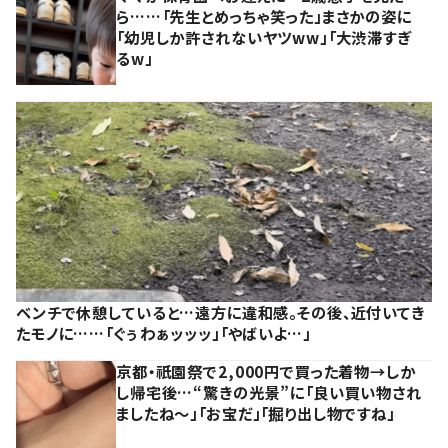
ら……「先生とめっちゃ笑った」まさかの姿に
「幼児しか許されないヤツww」「大渋滞すぎ
るw」
ベンチで休憩していると…遠方に違和感。その後、近付いてき
たモノに……「ぐぅわぁッッッ」「やばいよ…」
京都・祇園祭で2,000円で買った着物→しか
し帰宅後…“驚きの光景”に「良い買い物され
ましたね～」「お宝だ」「掘り出し物ですね」