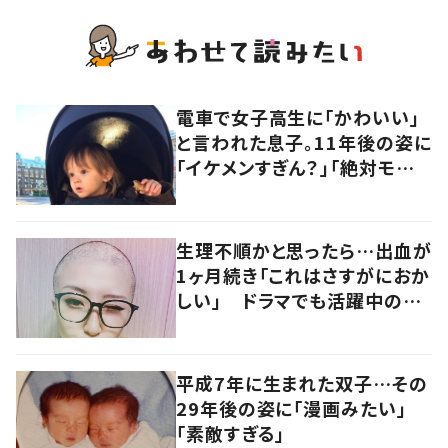
電車で女子高生に「かわいい」
と言われた息子。11年後の姿に
「イケメンすぎん？」「絶対モテ
る」「世界一イケメンかもww」
生理不順かと思ったら…出血が
1ヶ月続き「これはさすがにおか
しい」 ドラマでも活躍中の女
優を襲った病とは
平成7年に生まれた双子…その
29年後の姿に「漫画みたい」
「素敵すぎる」