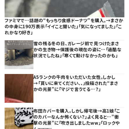
ファミマで…話題の“もっちり食感ドーナツ”を購入。→まさか
の中身に190万表示「イイこと聞いた」「気になってました」「こ
れかなり好き」
雪の残る冬の日、ガレージ前で見つけたまさ
かの生き物→保護後の現在の姿に…「過酷な
状況でしたね」「寒くて動けなかったのかも」
A5ランクの牛肉をいただいた女性。しかし
→「貰いに来てください、、」投稿された“まさ
かの光景”に「マジで言うてる…？」
布団カバーを購入。しかし帰宅後→高1娘「こ
のカバーなんか怖くない？」よく見ると…”衝
撃の光景”に「吹き出しましたww」「ロックや
んwww」