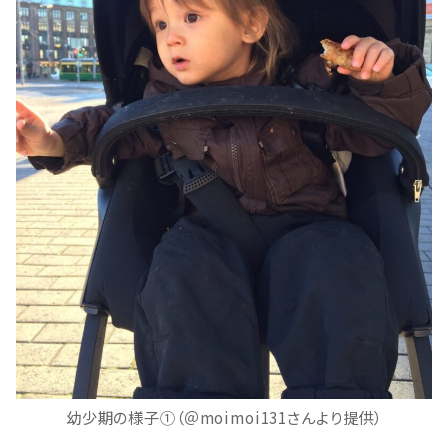
幼少期の様子①（＠moimoi131さんより提供）