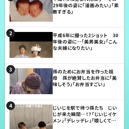
29年後の姿に「漫画みたい」「素
敵すぎる」
平成6年に撮った2ショット 30
年後の姿に…「美男美女」「こん
な夫婦になりたい」
孫のためにお弁当を作った祖
母 孫が絶賛したお弁当に「美
味しそう」「お弁当すごい」
じいじを駅で待つ孫たち じい
じが来た瞬間…！？「じいじイケ
メン」「デレッデレ」「嬉しくて可
愛くてたまらない」「幸せになれ