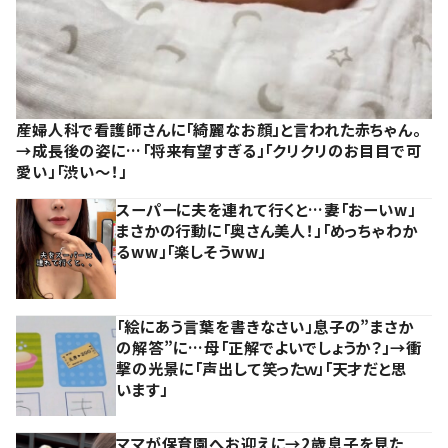
産婦人科で看護師さんに「綺麗なお顔」と言われた赤ちゃん。
→成長後の姿に…「将来有望すぎる」「クリクリのお目目で可
愛い」「渋い～！」
スーパーに夫を連れて行くと…妻「おーいw」
まさかの行動に「奥さん美人！」「めっちゃわか
るww」「楽しそうww」
「絵にあう言葉を書きなさい」息子の”まさか
の解答”に…母「正解でよいでしょうか？」→衝
撃の光景に「声出して笑ったｗ」「天才だと思
います」
ママが保育園へお迎えに→2歳息子を見た