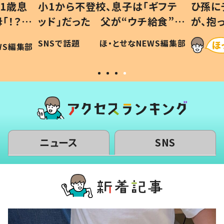
1歳息
小1から不登校、息子は「ギフテ
ひ孫に
「！？」
ッド」だった 父が“ウチ給食”を
が、抱
に「可愛
作り続ける理由とは #令和の親
「涙が
SNSで話題
ほ・とせなNEWS編集部
WS編集部
#令和の子
い」
ニュース
SNS