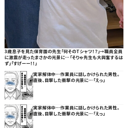
3歳息子を見た保育園の先生「何そのTシャツ！？」→職員全員
に激震が走ったまさかの光景に…「そりゃ先生も大興奮するは
ず」「すげーー！！」
実家解体中…作業員に話しかけられた男性。
直後、目撃した衝撃の光景に…「えっ」
実家解体中…作業員に話しかけられた男性。
直後、目撃した衝撃の光景に…「えっ」