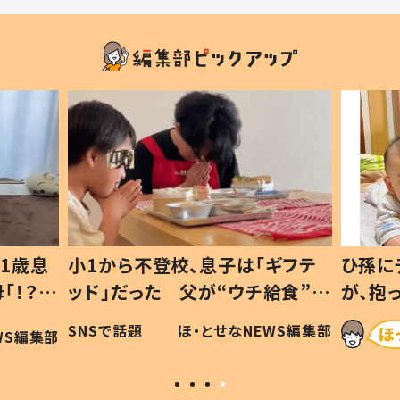
1歳息
小1から不登校、息子は「ギフテ
ひ孫に
「！？」
ッド」だった 父が“ウチ給食”を
が、抱
に「可愛
作り続ける理由とは #令和の親
「涙が
SNSで話題
ほ・とせなNEWS編集部
WS編集部
#令和の子
い」