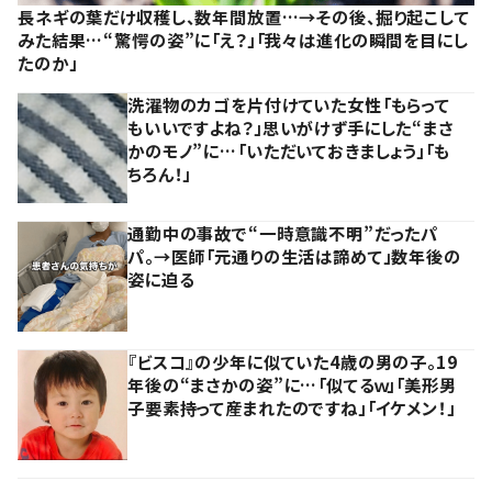
長ネギの葉だけ収穫し、数年間放置…→その後、掘り起こして
みた結果…“驚愕の姿”に「え？」「我々は進化の瞬間を目にし
たのか」
洗濯物のカゴを片付けていた女性「もらって
もいいですよね？」思いがけず手にした“まさ
かのモノ”に…「いただいておきましょう」「も
ちろん！」
通勤中の事故で“一時意識不明”だったパ
パ。→医師「元通りの生活は諦めて」数年後の
姿に迫る
『ビスコ』の少年に似ていた4歳の男の子。19
年後の“まさかの姿”に…「似てるｗ」「美形男
子要素持って産まれたのですね」「イケメン！」