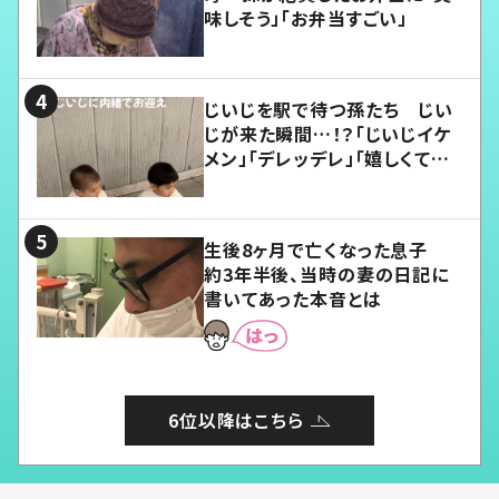
味しそう」「お弁当すごい」
じいじを駅で待つ孫たち じい
じが来た瞬間…！？「じいじイケ
メン」「デレッデレ」「嬉しくて可
愛くてたまらない」「幸せになれ
る」
生後8ヶ月で亡くなった息子
約3年半後、当時の妻の日記に
書いてあった本音とは
6位以降はこちら