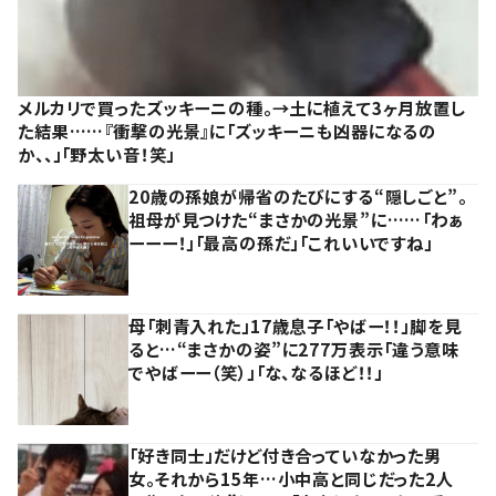
メルカリで買ったズッキーニの種。→土に植えて3ヶ月放置し
た結果……『衝撃の光景』に「ズッキーニも凶器になるの
か、、」「野太い音！笑」
20歳の孫娘が帰省のたびにする“隠しごと”。
祖母が見つけた“まさかの光景”に……「わぁ
ーーー！」「最高の孫だ」「これいいですね」
母「刺青入れた」17歳息子「やばー！！」脚を見
ると…“まさかの姿”に277万表示「違う意味
でやばーー（笑）」「な、なるほど！！」
「好き同士」だけど付き合っていなかった男
女。それから15年…小中高と同じだった2人