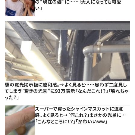
の“現在の姿”に……「大人になっても可愛
い」
駅の電光掲示板に違和感。→よく見ると……思わず二度見し
てしまう”驚きの光景”に93万表示「なんだこれ！？」「壊れちゃ
った？」
スーパーで買ったシャインマスカットに違和
感。よく見ると→「何これ？」まさかの光景に…
「こんなところに！？」「かわいいww」