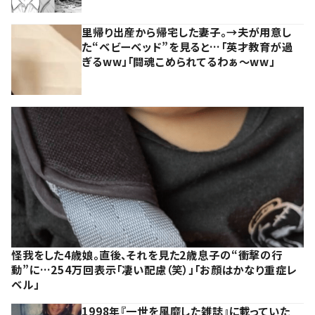
里帰り出産から帰宅した妻子。→夫が用意し
た“ベビーベッド”を見ると…「英才教育が過
ぎるww」「闘魂こめられてるわぁ～ww」
怪我をした4歳娘。直後、それを見た2歳息子の“衝撃の行
動”に…254万回表示「凄い配慮（笑）」「お顔はかなり重症レ
ベル」
1998年『一世を風靡した雑誌』に載っていた