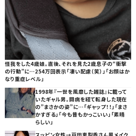
怪我をした4歳娘。直後、それを見た2歳息子の“衝撃
の行動”に…254万回表示「凄い配慮（笑）」「お顔はか
なり重症レベル」
1998年『一世を風靡した雑誌』に載って
いたギャル男。闘病を経て転身した現在
の”まさかの姿”に…「ギャップ！！」「まさ
かすぎる」「今も昔もかっこいい」「素晴
らしい」
スッピン女性→戸田恵梨香さん風メイク