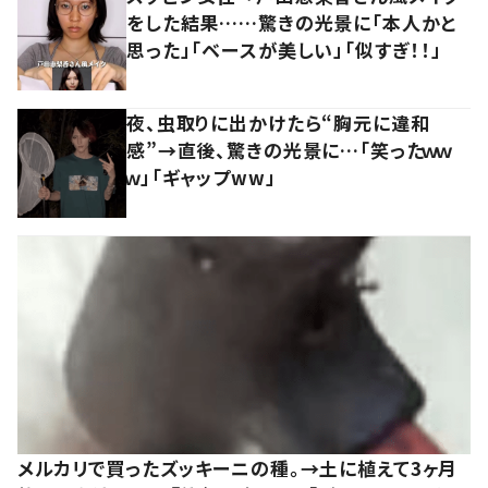
をした結果……驚きの光景に「本人かと
思った」「ベースが美しい」「似すぎ！！」
夜、虫取りに出かけたら“胸元に違和
感”→直後、驚きの光景に…「笑ったｗｗ
ｗ」「ギャップww」
メルカリで買ったズッキーニの種。→土に植えて3ヶ月