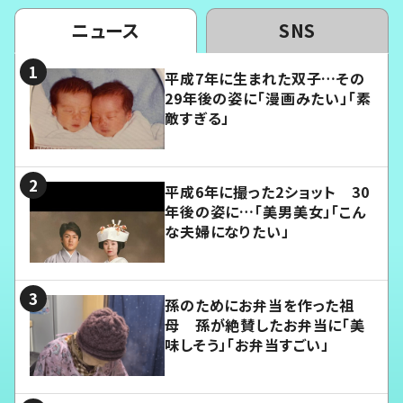
ニュース
SNS
平成7年に生まれた双子…その
29年後の姿に「漫画みたい」「素
敵すぎる」
平成6年に撮った2ショット 30
年後の姿に…「美男美女」「こん
な夫婦になりたい」
孫のためにお弁当を作った祖
母 孫が絶賛したお弁当に「美
味しそう」「お弁当すごい」