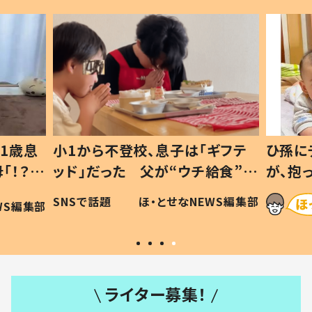
1歳息
小1から不登校、息子は「ギフテ
ひ孫に
「！？」
ッド」だった 父が“ウチ給食”を
が、抱
に「可愛
作り続ける理由とは #令和の親
「涙が
SNSで話題
ほ・とせなNEWS編集部
WS編集部
#令和の子
い」
ライター募集！