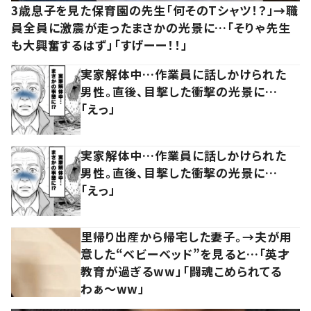
3歳息子を見た保育園の先生「何そのTシャツ！？」→職
員全員に激震が走ったまさかの光景に…「そりゃ先生
も大興奮するはず」「すげーー！！」
実家解体中…作業員に話しかけられた
男性。直後、目撃した衝撃の光景に…
「えっ」
実家解体中…作業員に話しかけられた
男性。直後、目撃した衝撃の光景に…
「えっ」
里帰り出産から帰宅した妻子。→夫が用
意した“ベビーベッド”を見ると…「英才
教育が過ぎるww」「闘魂こめられてる
わぁ～ww」