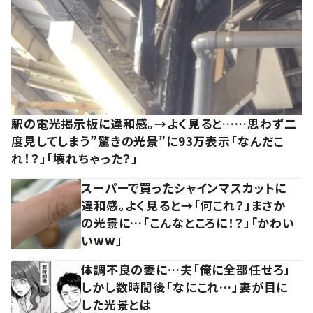
駅の電光掲示板に違和感。→よく見ると……思わず二
度見してしまう”驚きの光景”に93万表示「なんだこ
れ！？」「壊れちゃった？」
スーパーで買ったシャインマスカットに
違和感。よく見ると→「何これ？」まさか
の光景に…「こんなところに！？」「かわい
いww」
体調不良の妻に…夫「俺に全部任せろ」
しかし数時間後「なにこれ…」妻が目に
した光景とは