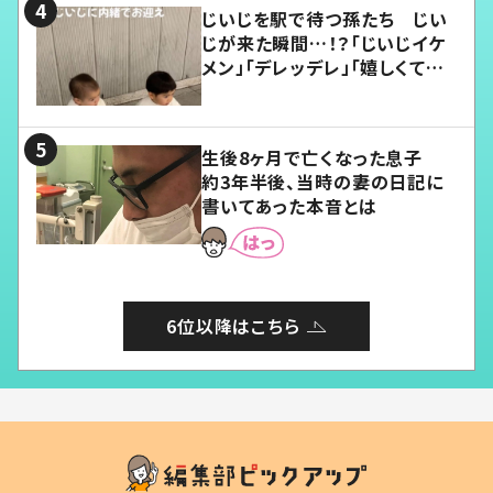
じいじを駅で待つ孫たち じい
じが来た瞬間…！？「じいじイケ
メン」「デレッデレ」「嬉しくて可
愛くてたまらない」「幸せになれ
る」
生後8ヶ月で亡くなった息子
約3年半後、当時の妻の日記に
書いてあった本音とは
6位以降はこちら