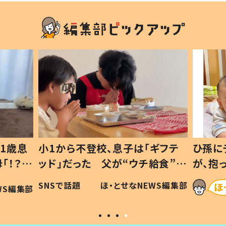
1歳息
小1から不登校、息子は「ギフテ
ひ孫に
「！？」
ッド」だった 父が“ウチ給食”を
が、抱
に「可愛
作り続ける理由とは #令和の親
「涙が
SNSで話題
ほ・とせなNEWS編集部
WS編集部
#令和の子
い」