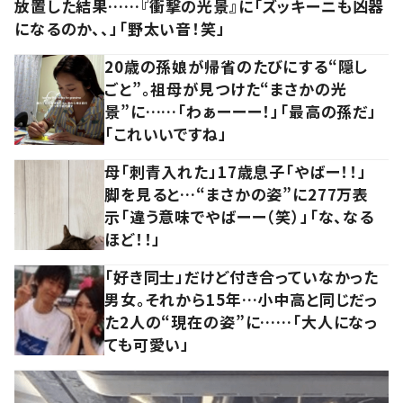
放置した結果……『衝撃の光景』に「ズッキーニも凶器
になるのか、、」「野太い音！笑」
20歳の孫娘が帰省のたびにする“隠し
ごと”。祖母が見つけた“まさかの光
景”に……「わぁーーー！」「最高の孫だ」
「これいいですね」
母「刺青入れた」17歳息子「やばー！！」
脚を見ると…“まさかの姿”に277万表
示「違う意味でやばーー（笑）」「な、なる
ほど！！」
「好き同士」だけど付き合っていなかった
男女。それから15年…小中高と同じだっ
た2人の“現在の姿”に……「大人になっ
ても可愛い」