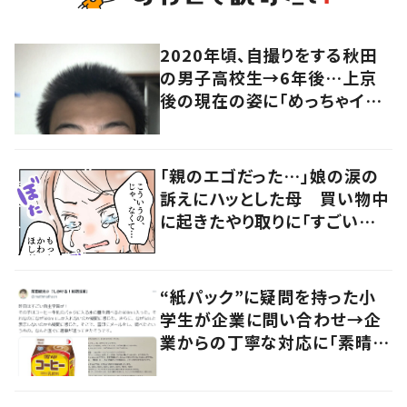
2020年頃、自撮りをする秋田
の男子高校生→6年後…上京
後の現在の姿に「めっちゃイケ
メン！」「似合いすぎ！！」
「親のエゴだった…」娘の涙の
訴えにハッとした母 買い物中
に起きたやり取りに「すごい分
かる」「改めて気付かされた」
“紙パック”に疑問を持った小
学生が企業に問い合わせ→企
業からの丁寧な対応に「素晴ら
しい」の声