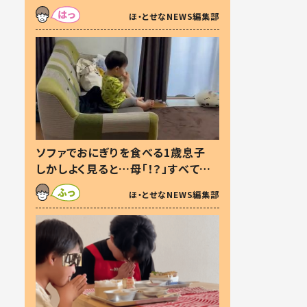
た本音とは
ほ・とせなNEWS編集部
ソファでおにぎりを食べる1歳息子
しかしよく見ると…母「！？」すべてを
察した母の投稿に「可愛いから許
ほ・とせなNEWS編集部
す！」「現行犯〜」