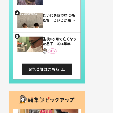
賛したお弁当に「美
味しそう」「お弁当す
ごい」
じいじを駅で待つ孫
たち じいじが来た
瞬間…！？「じいじイ
ケメン」「デレッデレ」
「嬉しくて可愛くてた
生後8ヶ月で亡くなっ
まらない」「幸せにな
た息子 約3年半
れる」
後、当時の妻の日記
に書いてあった本音
とは
6位以降はこちら