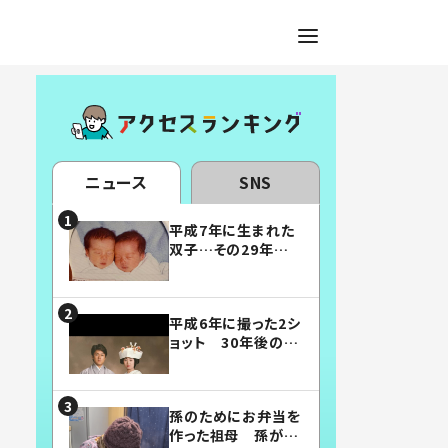
ニュース
SNS
平成7年に生まれた
双子…その29年後
の姿に「漫画みたい」
「素敵すぎる」
平成6年に撮った2シ
ョット 30年後の姿
に…「美男美女」「こ
んな夫婦になりた
い」
孫のためにお弁当を
作った祖母 孫が絶