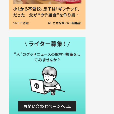
小1から不登校、息子は「ギフテッド」
だった 父が“ウチ給食”を作り続け
る理由とは #令和の親 #令和の子
SNSで話題
ほ・とせなNEWS編集部
ライター募集！
“人”のグッドニュースの取材・執筆をし
てみませんか？
お問い合わせページへ