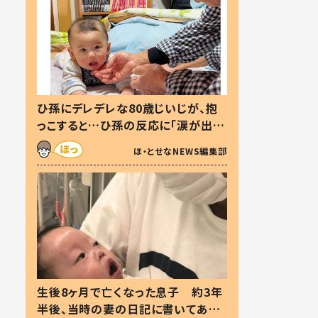
ひ孫にデレデレな80歳じいじが、抱
っこすると…ひ孫の反応に「涙が出ま
した」「可愛くて仕方ない」
ほ・とせなNEWS編集部
生後8ヶ月で亡くなった息子 約3年
半後、当時の妻の日記に書いてあっ