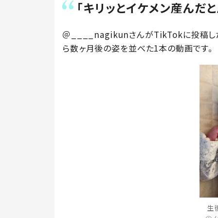
「キリッとイケメン産んだ
＠____nagikunさんがTikTokに
ら数ヶ月後の姿を並べた1本の動画です。
生