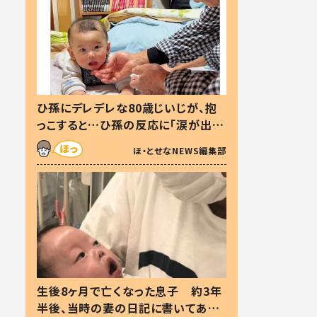
ひ孫にデレデレな80歳じいじが、抱
っこすると…ひ孫の反応に「涙が出ま
した」「可愛くて仕方ない」
ほ・とせなNEWS編集部
生後8ヶ月で亡くなった息子 約3年
半後、当時の妻の日記に書いてあっ