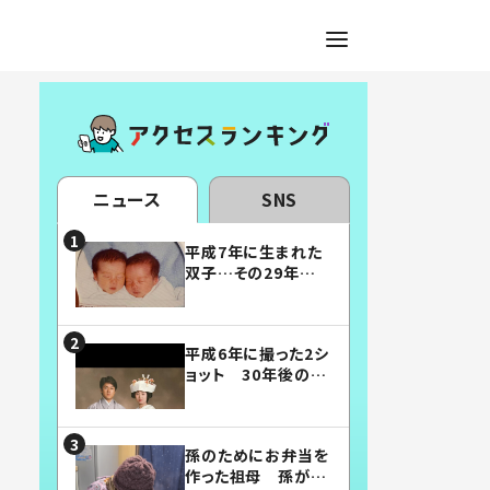
ニュース
SNS
平成7年に生まれた
双子…その29年後
の姿に「漫画みたい」
「素敵すぎる」
平成6年に撮った2シ
ョット 30年後の姿
に…「美男美女」「こ
んな夫婦になりた
い」
孫のためにお弁当を
作った祖母 孫が絶