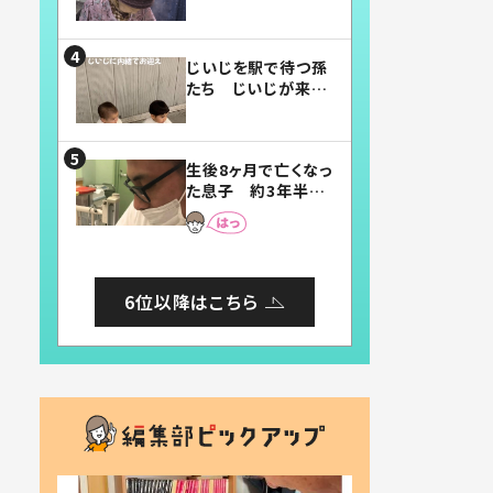
賛したお弁当に「美
味しそう」「お弁当す
ごい」
じいじを駅で待つ孫
たち じいじが来た
瞬間…！？「じいじイ
ケメン」「デレッデレ」
「嬉しくて可愛くてた
生後8ヶ月で亡くなっ
まらない」「幸せにな
た息子 約3年半
れる」
後、当時の妻の日記
に書いてあった本音
とは
6位以降はこちら