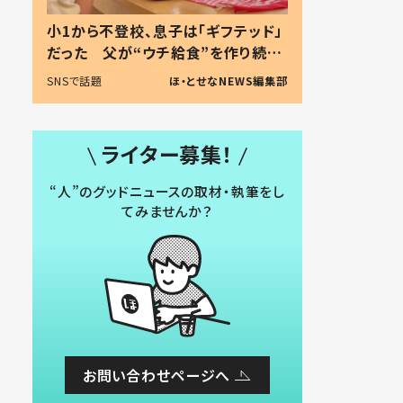
小1から不登校、息子は「ギフテッド」
だった 父が“ウチ給食”を作り続け
る理由とは #令和の親 #令和の子
SNSで話題
ほ・とせなNEWS編集部
ライター募集！
“人”のグッドニュースの取材・執筆をし
てみませんか？
お問い合わせページへ