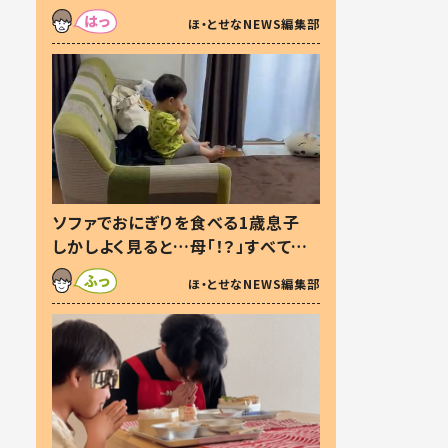
た本音とは
ほ・とせなNEWS編集部
ソファでおにぎりを食べる1歳息子
しかしよく見ると…母「！？」すべてを
察した母の投稿に「可愛いから許
ほ・とせなNEWS編集部
す！」「現行犯〜」