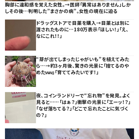
胸部に違和感を覚えた女性。→医師「異常はありません」しか
しその後…判明した”まさかの病”。女性の現在に迫る
ドラッグストアで目薬を購入→目薬とは別に
渡されたものに…180万表示「ほしい！」「え、
なにこれ！！」
“芽が出てしまったじゃがいも”を植えてみた
ら…→約3ヶ月後、驚きの光景に「捨てるのや
めたｗｗ」「育ててみたいです！」
夜、コインランドリーで“忘れ物”を発見。よく
見ると……「はぁ？」衝撃の光景に「エーッ！？」
「なぜ落ちてる？」「どこで忘れたことに気づく
の？」