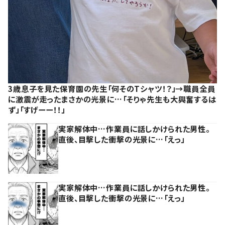
3歳息子を見た保育園の先生「何そのTシャツ！？」→職員全員
に激震が走ったまさかの光景に…「そりゃ先生も大興奮するは
ず」「すげーー！！」
実家解体中…作業員に話しかけられた男性。
直後、目撃した衝撃の光景に…「えっ」
実家解体中…作業員に話しかけられた男性。
直後、目撃した衝撃の光景に…「えっ」