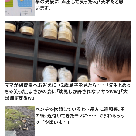
撃の光景に「声出して笑ったｗ」「天才だと思
います」
ママが保育園へお迎えに→2歳息子を見たら……「先生とめっ
ちゃ笑った」まさかの姿に「幼児しか許されないヤツww」「大
渋滞すぎるw」
ベンチで休憩していると…遠方に違和感。そ
の後、近付いてきたモノに……「ぐぅわぁッッ
ッ」「やばいよ…」