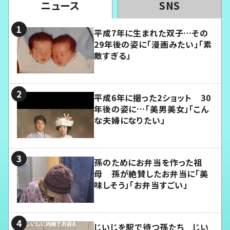
ニュース
SNS
平成7年に生まれた双子…その
29年後の姿に「漫画みたい」「素
敵すぎる」
平成6年に撮った2ショット 30
年後の姿に…「美男美女」「こん
な夫婦になりたい」
孫のためにお弁当を作った祖
母 孫が絶賛したお弁当に「美
味しそう」「お弁当すごい」
じいじを駅で待つ孫たち じい