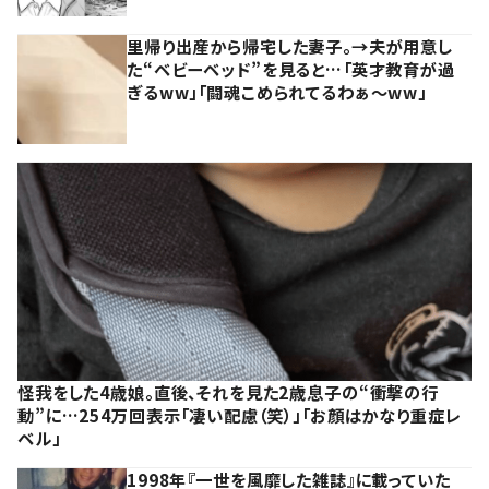
里帰り出産から帰宅した妻子。→夫が用意し
た“ベビーベッド”を見ると…「英才教育が過
ぎるww」「闘魂こめられてるわぁ～ww」
怪我をした4歳娘。直後、それを見た2歳息子の“衝撃の行
動”に…254万回表示「凄い配慮（笑）」「お顔はかなり重症レ
ベル」
1998年『一世を風靡した雑誌』に載っていた