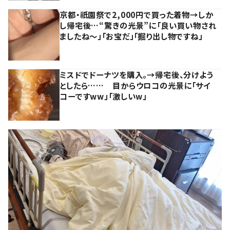
京都・祇園祭で2,000円で買った着物→しか
し帰宅後…“驚きの光景”に「良い買い物され
ましたね～」「お宝だ」「掘り出し物ですね」
ミスドでドーナツを購入。→帰宅後、分けよう
としたら…… 目からウロコの光景に「サイ
コーですww」「激しいw」