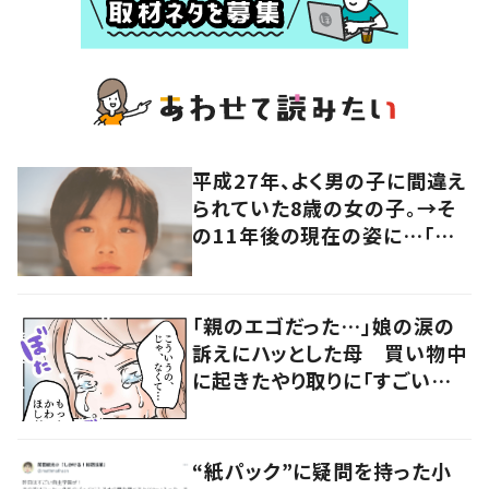
平成27年、よく男の子に間違え
られていた8歳の女の子。→そ
の11年後の現在の姿に…「ずっ
と美少女！」「かっこいい」「ます
ます綺麗に」「可愛いなぁ」
「親のエゴだった…」娘の涙の
訴えにハッとした母 買い物中
に起きたやり取りに「すごい分
かる」「改めて気付かされた」
“紙パック”に疑問を持った小