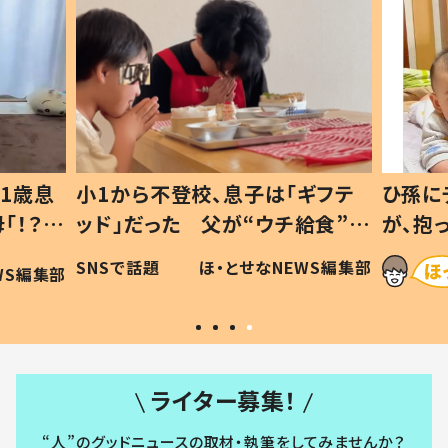
1歳息
小1から不登校、息子は「ギフテ
ひ孫に
「！？」
ッド」だった 父が“ウチ給食”を
が、抱
に「可愛
作り続ける理由とは #令和の親
「涙が
SNSで話題
ほ・とせなNEWS編集部
WS編集部
#令和の子
い」
ライター募集！
“人”のグッドニュースの取材・執筆をしてみませんか？