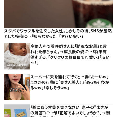
スタバでワッフルを注文した女性。しかしその後、SNSが騒然
とした投稿に…「知らなかった」「ヤバい安い」
産婦人科で看護師さんに「綺麗なお顔」と言
われた赤ちゃん。→成長後の姿に…「将来有
望すぎる」「クリクリのお目目で可愛い」「渋い
～！」
スーパーに夫を連れて行くと…妻「おーいw」
まさかの行動に「奥さん美人！」「めっちゃわか
るww」「楽しそうww」
「絵にあう言葉を書きなさい」息子の”まさか
の解答”に…母「正解でよいでしょうか？」→衝