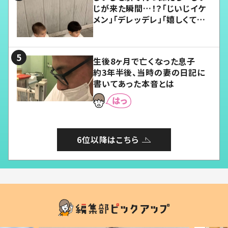
じが来た瞬間…！？「じいじイケ
メン」「デレッデレ」「嬉しくて可
愛くてたまらない」「幸せになれ
る」
生後8ヶ月で亡くなった息子
約3年半後、当時の妻の日記に
書いてあった本音とは
6位以降はこちら