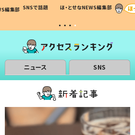
に「可愛
作り続ける理由とは #令和の親
「涙が
SNSで話題
ほ・とせなNEWS編集部
WS編集部
#令和の子
い」
ニュース
SNS