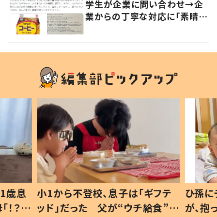
学生が企業に問い合わせ→企
業からの丁寧な対応に「素晴ら
しい」の声
1歳息
小1から不登校、息子は「ギフテ
ひ孫に
「！？」
ッド」だった 父が“ウチ給食”を
が、抱