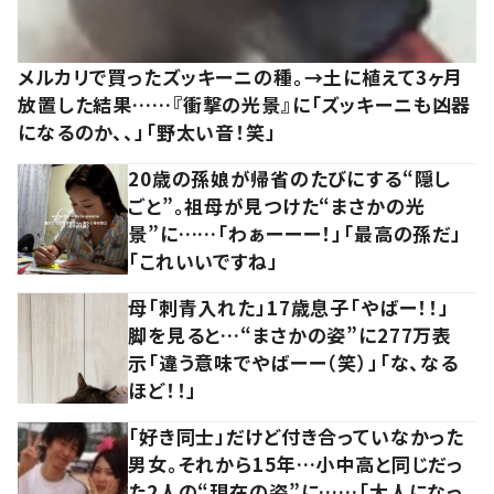
メルカリで買ったズッキーニの種。→土に植えて3ヶ月
放置した結果……『衝撃の光景』に「ズッキーニも凶器
になるのか、、」「野太い音！笑」
20歳の孫娘が帰省のたびにする“隠し
ごと”。祖母が見つけた“まさかの光
景”に……「わぁーーー！」「最高の孫だ」
「これいいですね」
母「刺青入れた」17歳息子「やばー！！」
脚を見ると…“まさかの姿”に277万表
示「違う意味でやばーー（笑）」「な、なる
ほど！！」
「好き同士」だけど付き合っていなかった
男女。それから15年…小中高と同じだっ
た2人の“現在の姿”に……「大人になっ