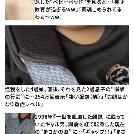
意した“ベビーベッド”を見ると…「英才
教育が過ぎるww」「闘魂こめられてる
わぁ～ww」
怪我をした4歳娘。直後、それを見た2歳息子の“衝撃
の行動”に…254万回表示「凄い配慮（笑）」「お顔はか
なり重症レベル」
1998年『一世を風靡した雑誌』に載って
いたギャル男。闘病を経て転身した現在
の”まさかの姿”に…「ギャップ！！」「まさ