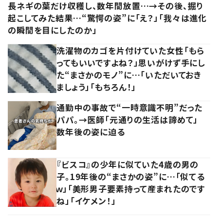
長ネギの葉だけ収穫し、数年間放置…→その後、掘り
起こしてみた結果…“驚愕の姿”に「え？」「我々は進化
の瞬間を目にしたのか」
洗濯物のカゴを片付けていた女性「もら
ってもいいですよね？」思いがけず手にし
た“まさかのモノ”に…「いただいておき
ましょう」「もちろん！」
通勤中の事故で“一時意識不明”だった
パパ。→医師「元通りの生活は諦めて」
数年後の姿に迫る
『ビスコ』の少年に似ていた4歳の男の
子。19年後の“まさかの姿”に…「似てる
ｗ」「美形男子要素持って産まれたのです
ね」「イケメン！」