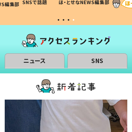
SNSで話題
ほ・とせなNEWS編集部
WS編集部
#令和の子
い」
ニュース
SNS