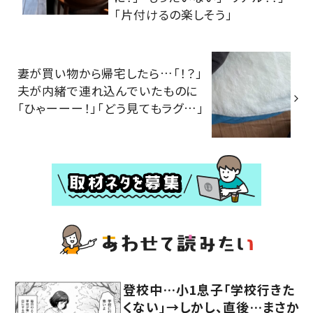
「片付けるの楽しそう」
妻が買い物から帰宅したら…「！？」
夫が内緒で連れ込んでいたものに
「ひゃーーー！」「どう見てもラグ…」
登校中…小1息子「学校行きた
くない」→しかし、直後…まさか