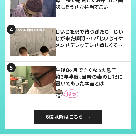
母 孫が絶賛したお弁当に「美
味しそう」「お弁当すごい」
じいじを駅で待つ孫たち じい
じが来た瞬間…！？「じいじイケ
メン」「デレッデレ」「嬉しくて可
愛くてたまらない」「幸せになれ
る」
生後8ヶ月で亡くなった息子
約3年半後、当時の妻の日記に
書いてあった本音とは
6位以降はこちら