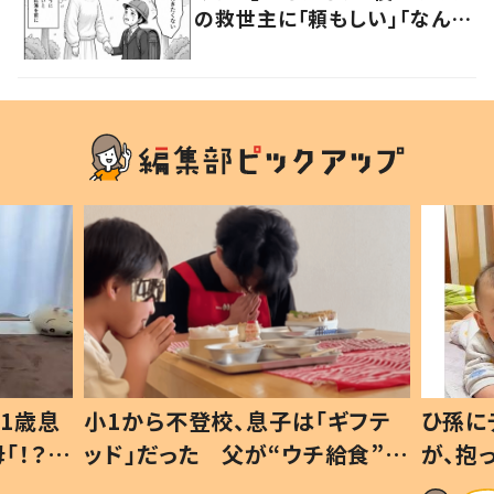
の救世主に「頼もしい」「なんと
優しいんだ…」
1歳息
小1から不登校、息子は「ギフテ
ひ孫に
「！？」
ッド」だった 父が“ウチ給食”を
が、抱
に「可愛
作り続ける理由とは #令和の親
「涙が