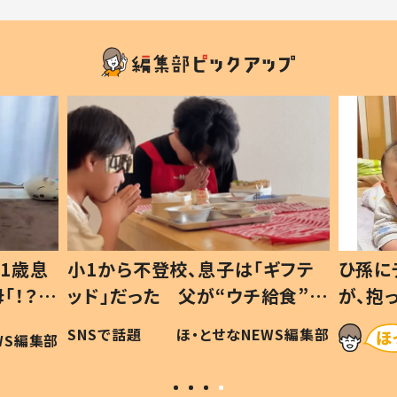
1歳息
小1から不登校、息子は「ギフテ
ひ孫に
「！？」
ッド」だった 父が“ウチ給食”を
が、抱
に「可愛
作り続ける理由とは #令和の親
「涙が
SNSで話題
ほ・とせなNEWS編集部
WS編集部
#令和の子
い」