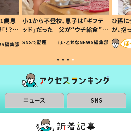
1歳息
小1から不登校、息子は「ギフテ
ひ孫に
「！？」
ッド」だった 父が“ウチ給食”を
が、抱
に「可愛
作り続ける理由とは #令和の親
「涙が
SNSで話題
ほ・とせなNEWS編集部
WS編集部
#令和の子
い」
ニュース
SNS