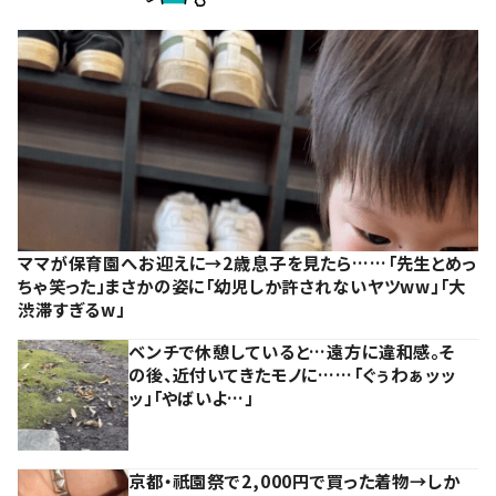
ママが保育園へお迎えに→2歳息子を見たら……「先生とめっ
ちゃ笑った」まさかの姿に「幼児しか許されないヤツww」「大
渋滞すぎるw」
ベンチで休憩していると…遠方に違和感。そ
の後、近付いてきたモノに……「ぐぅわぁッッ
ッ」「やばいよ…」
京都・祇園祭で2,000円で買った着物→しか