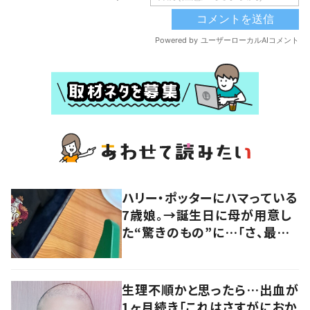
ハリー・ポッターにハマっている
7歳娘。→誕生日に母が用意し
た“驚きのもの”に…「さ、最高
すぎます…」「ぜっっっったい喜
ぶ」
生理不順かと思ったら…出血が
1ヶ月続き「これはさすがにおか