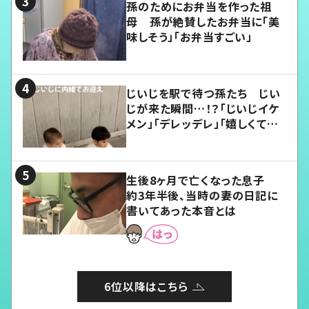
孫のためにお弁当を作った祖
母 孫が絶賛したお弁当に「美
味しそう」「お弁当すごい」
じいじを駅で待つ孫たち じい
じが来た瞬間…！？「じいじイケ
メン」「デレッデレ」「嬉しくて可
愛くてたまらない」「幸せになれ
る」
生後8ヶ月で亡くなった息子
約3年半後、当時の妻の日記に
書いてあった本音とは
6位以降はこちら