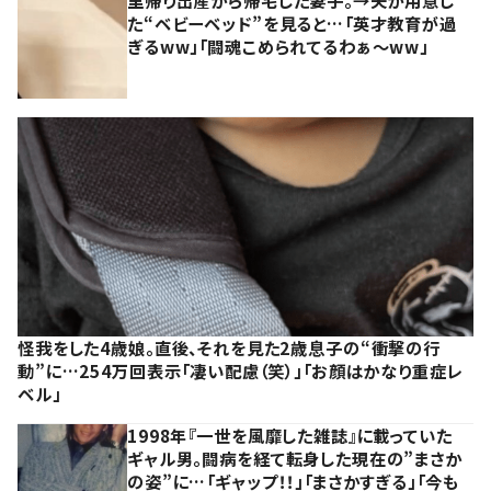
里帰り出産から帰宅した妻子。→夫が用意し
た“ベビーベッド”を見ると…「英才教育が過
ぎるww」「闘魂こめられてるわぁ～ww」
怪我をした4歳娘。直後、それを見た2歳息子の“衝撃の行
動”に…254万回表示「凄い配慮（笑）」「お顔はかなり重症レ
ベル」
1998年『一世を風靡した雑誌』に載っていた
ギャル男。闘病を経て転身した現在の”まさか
の姿”に…「ギャップ！！」「まさかすぎる」「今も