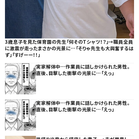
3歳息子を見た保育園の先生「何そのTシャツ！？」→職員全員
に激震が走ったまさかの光景に…「そりゃ先生も大興奮するは
ず」「すげーー！！」
実家解体中…作業員に話しかけられた男性。
直後、目撃した衝撃の光景に…「えっ」
実家解体中…作業員に話しかけられた男性。
直後、目撃した衝撃の光景に…「えっ」