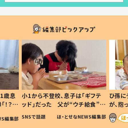
1歳息
小1から不登校、息子は「ギフテ
ひ孫に
「！？」
ッド」だった 父が“ウチ給食”を
が、抱
に「可愛
作り続ける理由とは #令和の親
「涙が
SNSで話題
ほ・とせなNEWS編集部
WS編集部
#令和の子
い」