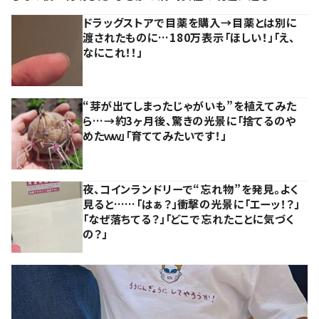
ドラッグストアで目薬を購入→目薬とは別に
渡されたものに…180万表示「ほしい！」「え、
なにこれ！！」
“芽が出てしまったじゃがいも”を植えてみた
ら…→約3ヶ月後、驚きの光景に「捨てるのや
めたｗｗ」「育ててみたいです！」
夜、コインランドリーで“忘れ物”を発見。よく
見ると……「はぁ？」衝撃の光景に「エーッ！？」
「なぜ落ちてる？」「どこで忘れたことに気づく
の？」