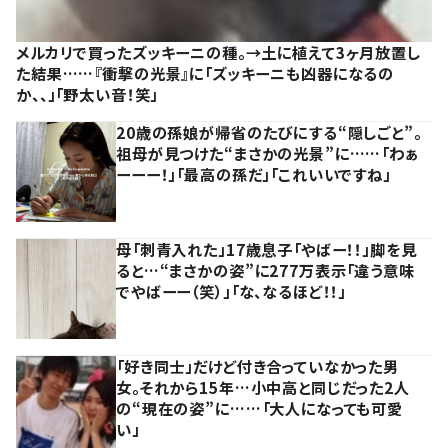
メルカリで買ったズッキーニの種。→土に植えて3ヶ月放置し
た結果……『衝撃の光景』に「ズッキーニも凶器になるの
か、、」「野太い音！笑」
20歳の孫娘が帰省のたびにする“隠しごと”。
祖母が見つけた“まさかの光景”に……「わぁ
ーーー！」「最高の孫だ」「これいいですね」
母「刺青入れた」17歳息子「やばー！！」脚を見
ると…“まさかの姿”に277万表示「違う意味
でやばーー（笑）」「な、なるほど！！」
「好き同士」だけど付き合っていなかった男
女。それから15年…小中高と同じだった2人
の“現在の姿”に……「大人になっても可愛
い」