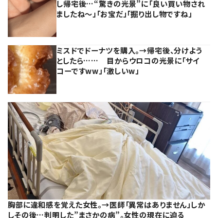
し帰宅後…“驚きの光景”に「良い買い物され
ましたね～」「お宝だ」「掘り出し物ですね」
ミスドでドーナツを購入。→帰宅後、分けよう
としたら…… 目からウロコの光景に「サイ
コーですww」「激しいw」
胸部に違和感を覚えた女性。→医師「異常はありません」しか
しその後…判明した”まさかの病”。女性の現在に迫る