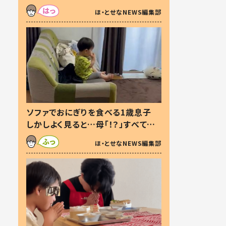
た本音とは
ほ・とせなNEWS編集部
ソファでおにぎりを食べる1歳息子
しかしよく見ると…母「！？」すべてを
察した母の投稿に「可愛いから許
ほ・とせなNEWS編集部
す！」「現行犯〜」