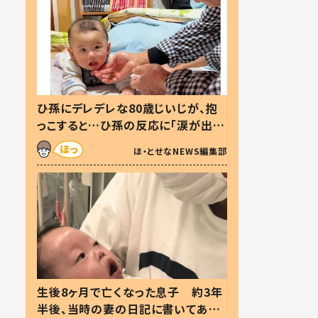
ひ孫にデレデレな80歳じいじが、抱
っこすると…ひ孫の反応に「涙が出ま
した」「可愛くて仕方ない」
ほ・とせなNEWS編集部
生後8ヶ月で亡くなった息子 約3年
半後、当時の妻の日記に書いてあっ