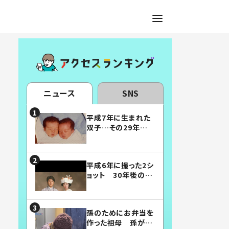
ニュース
SNS
平成7年に生まれた
双子…その29年後
の姿に「漫画みたい」
「素敵すぎる」
平成6年に撮った2シ
ョット 30年後の姿
に…「美男美女」「こ
んな夫婦になりた
い」
孫のためにお弁当を
作った祖母 孫が絶