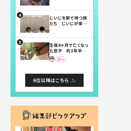
賛したお弁当に「美
味しそう」「お弁当す
ごい」
じいじを駅で待つ孫
たち じいじが来た
瞬間…！？「じいじイ
ケメン」「デレッデレ」
「嬉しくて可愛くてた
生後8ヶ月で亡くなっ
まらない」「幸せにな
た息子 約3年半
れる」
後、当時の妻の日記
に書いてあった本音
とは
6位以降はこちら