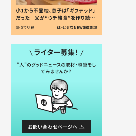
小1から不登校、息子は「ギフテッド」
だった 父が“ウチ給食”を作り続け
る理由とは #令和の親 #令和の子
SNSで話題
ほ・とせなNEWS編集部
ライター募集！
“人”のグッドニュースの取材・執筆をし
てみませんか？
お問い合わせページへ