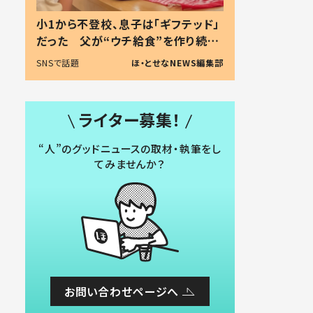
小1から不登校、息子は「ギフテッド」
だった 父が“ウチ給食”を作り続け
る理由とは #令和の親 #令和の子
SNSで話題
ほ・とせなNEWS編集部
ライター募集！
“人”のグッドニュースの取材・執筆をし
てみませんか？
お問い合わせページへ