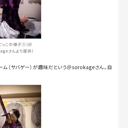
ごっこの様子①（＠
okageさんより提供）
（サバゲー）が趣味だという＠sorokageさん。自