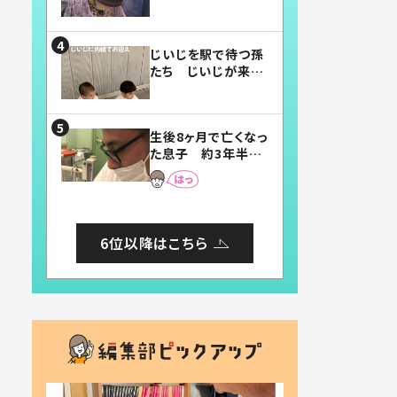
賛したお弁当に「美
味しそう」「お弁当す
ごい」
じいじを駅で待つ孫
たち じいじが来た
瞬間…！？「じいじイ
ケメン」「デレッデレ」
「嬉しくて可愛くてた
生後8ヶ月で亡くなっ
まらない」「幸せにな
た息子 約3年半
れる」
後、当時の妻の日記
に書いてあった本音
とは
6位以降はこちら