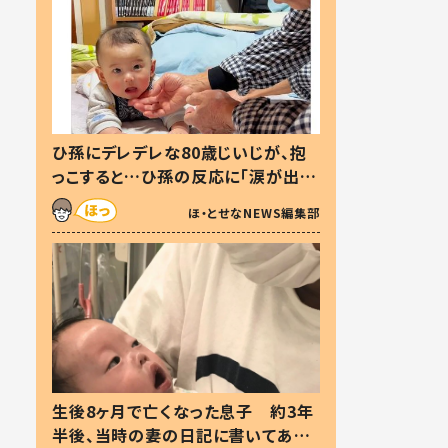
ひ孫にデレデレな80歳じいじが、抱
っこすると…ひ孫の反応に「涙が出ま
した」「可愛くて仕方ない」
ほ・とせなNEWS編集部
生後8ヶ月で亡くなった息子 約3年
半後、当時の妻の日記に書いてあっ