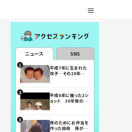
ニュース
SNS
平成7年に生まれた
双子…その29年後
の姿に「漫画みたい」
「素敵すぎる」
平成6年に撮った2シ
ョット 30年後の姿
に…「美男美女」「こ
んな夫婦になりた
い」
孫のためにお弁当を
作った祖母 孫が絶