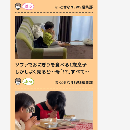
た本音とは
ほ・とせなNEWS編集部
ソファでおにぎりを食べる1歳息子
しかしよく見ると…母「！？」すべてを
察した母の投稿に「可愛いから許
ほ・とせなNEWS編集部
す！」「現行犯〜」