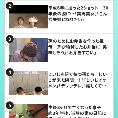
平成6年に撮った2ショット 30
年後の姿に…「美男美女」「こん
な夫婦になりたい」
孫のためにお弁当を作った祖
母 孫が絶賛したお弁当に「美
味しそう」「お弁当すごい」
じいじを駅で待つ孫たち じい
じが来た瞬間…！？「じいじイケ
メン」「デレッデレ」「嬉しくて可
愛くてたまらない」「幸せになれ
る」
生後8ヶ月で亡くなった息子
約3年半後、当時の妻の日記に