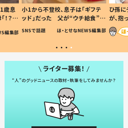
1歳息
小1から不登校、息子は「ギフテ
ひ孫に
「！？」
ッド」だった 父が“ウチ給食”を
が、抱
に「可愛
作り続ける理由とは #令和の親
「涙が
SNSで話題
ほ・とせなNEWS編集部
WS編集部
#令和の子
い」
ライター募集！
“人”のグッドニュースの取材・執筆をしてみませんか？