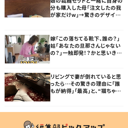
娘の裁縫セットと一緒に自身の
分も購入した母「注文したの我
が家だけw」→驚きのデザイン
に…「じわる」「欲しい～～！」
嫁「この落ちてる靴下、誰の？」
姑「あなたの旦那さんじゃない
の？」一触即発！？かと思いき
や…持ち主が判明し「声だして
大爆笑しちゃった」
リビングで妻が倒れていると思
ったら…その驚きの理由に「誰
もが納得」「最高」と、“猫ちゃん
好きユーザー”からの共感集ま
る！