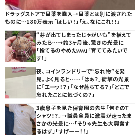
ドラッグストアで目薬を購入→目薬とは別に渡された
ものに…180万表示「ほしい！」「え、なにこれ！！」
“芽が出てしまったじゃがいも”を植えて
みたら…→約3ヶ月後、驚きの光景に
「捨てるのやめたｗｗ」「育ててみたいで
す！」
夜、コインランドリーで“忘れ物”を発
見。よく見ると……「はぁ？」衝撃の光景
に「エーッ！？」「なぜ落ちてる？」「どこで
忘れたことに気づくの？」
3歳息子を見た保育園の先生「何そのT
シャツ！？」→職員全員に激震が走ったま
さかの光景に…「そりゃ先生も大興奮す
るはず」「すげーー！！」