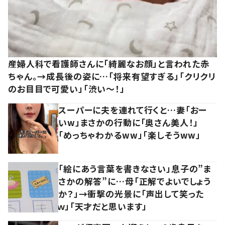
産婦人科で看護師さんに「綺麗なお顔」と言われた赤
ちゃん。→成長後の姿に…「将来有望すぎる」「クリクリ
のお目目で可愛い」「渋い～！」
スーパーに夫を連れて行くと…妻「おー
いw」まさかの行動に「奥さん美人！」
「めっちゃわかるww」「楽しそうww」
「絵にあう言葉を書きなさい」息子の”ま
さかの解答”に…母「正解でよいでしょう
か？」→衝撃の光景に「声出して笑った
ｗ」「天才だと思います」