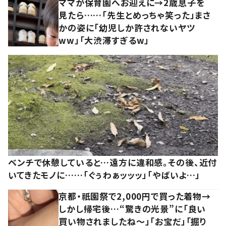
ママが保育園へお迎えに→2歳息子を
見たら……「先生とめっちゃ笑った」まさ
かの姿に「幼児しか許されないヤツ
ww」「大渋滞すぎるw」
ベンチで休憩していると…遠方に違和感。その後、近付
いてきたモノに……「ぐぅわぁッッッ」「やばいよ…」
京都・祇園祭で2,000円で買った着物→
しかし帰宅後…“驚きの光景”に「良い
買い物されましたね～」「お宝だ」「掘り