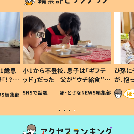
1歳息
小1から不登校、息子は「ギフテ
ひ孫に
「！？」
ッド」だった 父が“ウチ給食”を
が、抱
に「可愛
作り続ける理由とは #令和の親
「涙が
SNSで話題
ほ・とせなNEWS編集部
WS編集部
#令和の子
い」