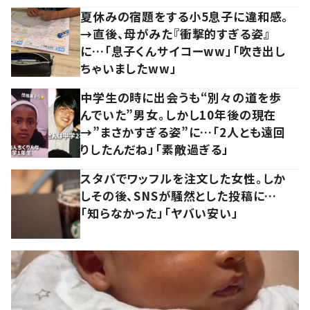
夏休みの宿題をする小5息子に違和感。
→直後、母がみた『衝撃的すぎる姿』
に…「息子くんサイコーww」「吹き出し
ちゃいましたww」
中学生の時に出会うも“別々の道を歩
んでいた”男女。しかし10年後の現在
→”まさかすぎる姿”に…「2人とも遠回
りしたんだね」「素敵過ぎる」
スタバでワッフルを注文した女性。しか
しその後、SNSが騒然とした投稿に…
「知らなかった」「ヤバい安い」