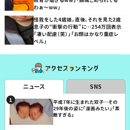
わぁ～ww」
怪我をした4歳娘。直後、それを見た2歳
息子の“衝撃の行動”に…254万回表示
「凄い配慮（笑）」「お顔はかなり重症レ
ベル」
ニュース
SNS
平成7年に生まれた双子…その
29年後の姿に「漫画みたい」「素
敵すぎる」