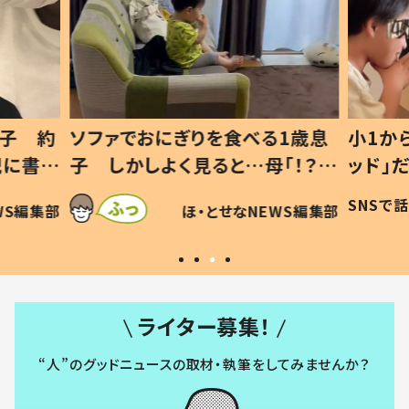
1歳息
小1から不登校、息子は「ギフテ
ひ孫に
「！？」
ッド」だった 父が“ウチ給食”を
が、抱
に「可愛
作り続ける理由とは #令和の親
「涙が
SNSで話題
ほ・とせなNEWS編集部
WS編集部
#令和の子
い」
ライター募集！
“人”のグッドニュースの取材・執筆をしてみませんか？