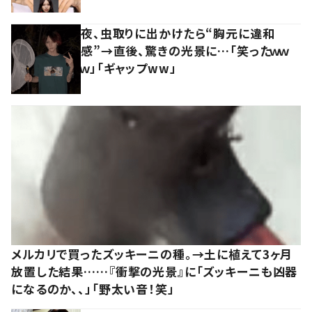
夜、虫取りに出かけたら“胸元に違和
感”→直後、驚きの光景に…「笑ったｗｗ
ｗ」「ギャップww」
メルカリで買ったズッキーニの種。→土に植えて3ヶ月
放置した結果……『衝撃の光景』に「ズッキーニも凶器
になるのか、、」「野太い音！笑」