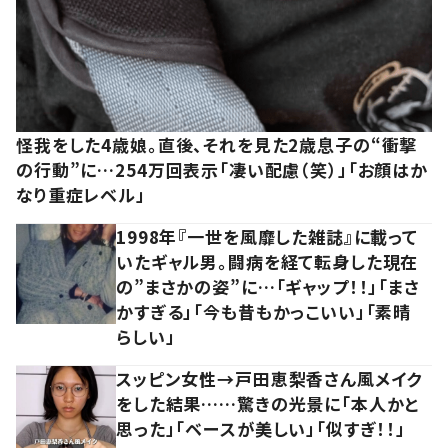
怪我をした4歳娘。直後、それを見た2歳息子の“衝撃
の行動”に…254万回表示「凄い配慮（笑）」「お顔はか
なり重症レベル」
1998年『一世を風靡した雑誌』に載って
いたギャル男。闘病を経て転身した現在
の”まさかの姿”に…「ギャップ！！」「まさ
かすぎる」「今も昔もかっこいい」「素晴
らしい」
スッピン女性→戸田恵梨香さん風メイク
をした結果……驚きの光景に「本人かと
思った」「ベースが美しい」「似すぎ！！」