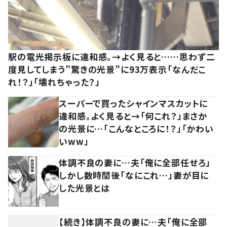
駅の電光掲示板に違和感。→よく見ると……思わず二
度見してしまう”驚きの光景”に93万表示「なんだこ
れ！？」「壊れちゃった？」
スーパーで買ったシャインマスカットに
違和感。よく見ると→「何これ？」まさか
の光景に…「こんなところに！？」「かわい
いww」
体調不良の妻に…夫「俺に全部任せろ」
しかし数時間後「なにこれ…」妻が目に
した光景とは
【続き】体調不良の妻に…夫「俺に全部