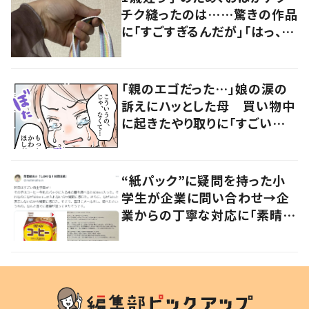
チク縫ったのは……驚きの作品
に「すごすぎるんだが」「はっ、天
才ですか…？？」「これは大人で
も大喜び」
「親のエゴだった…」娘の涙の
訴えにハッとした母 買い物中
に起きたやり取りに「すごい分
かる」「改めて気付かされた」
“紙パック”に疑問を持った小
学生が企業に問い合わせ→企
業からの丁寧な対応に「素晴ら
しい」の声