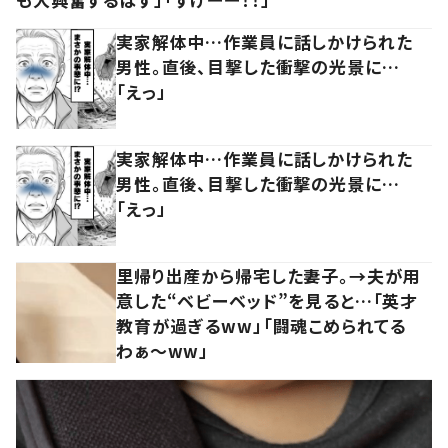
実家解体中…作業員に話しかけられた
男性。直後、目撃した衝撃の光景に…
「えっ」
実家解体中…作業員に話しかけられた
男性。直後、目撃した衝撃の光景に…
「えっ」
里帰り出産から帰宅した妻子。→夫が用
意した“ベビーベッド”を見ると…「英才
教育が過ぎるww」「闘魂こめられてる
わぁ～ww」