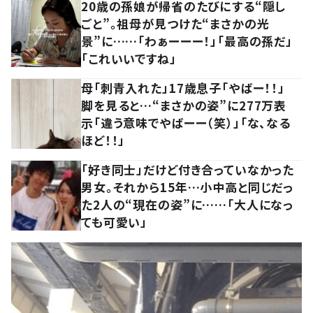
20歳の孫娘が帰省のたびにする“隠し
ごと”。祖母が見つけた“まさかの光
景”に……「わぁーーー！」「最高の孫だ」
「これいいですね」
母「刺青入れた」17歳息子「やばー！！」
脚を見ると…“まさかの姿”に277万表
示「違う意味でやばーー（笑）」「な、なる
ほど！！」
「好き同士」だけど付き合っていなかった
男女。それから15年…小中高と同じだっ
た2人の“現在の姿”に……「大人になっ
ても可愛い」