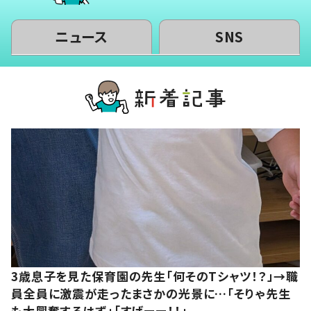
ニュース
SNS
3歳息子を見た保育園の先生「何そのTシャツ！？」→職
員全員に激震が走ったまさかの光景に…「そりゃ先生
も大興奮するはず」「すげーー！！」