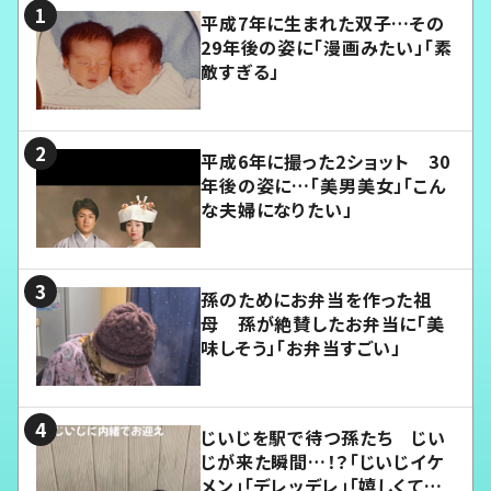
平成7年に生まれた双子…その
29年後の姿に「漫画みたい」「素
敵すぎる」
平成6年に撮った2ショット 30
年後の姿に…「美男美女」「こん
な夫婦になりたい」
孫のためにお弁当を作った祖
母 孫が絶賛したお弁当に「美
味しそう」「お弁当すごい」
じいじを駅で待つ孫たち じい
じが来た瞬間…！？「じいじイケ
メン」「デレッデレ」「嬉しくて可