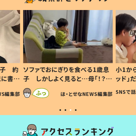
1歳息
小1から不登校、息子は「ギフテ
ひ孫に
「！？」
ッド」だった 父が“ウチ給食”を
が、抱
に「可愛
作り続ける理由とは #令和の親
「涙が
SNSで話題
ほ・とせなNEWS編集部
WS編集部
#令和の子
い」