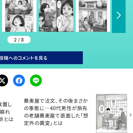
2 / 8
投稿へのコメントを見る
蕎麦屋で注文、その後まさか
放置し
の事態に…40代男性が旅先
に崩れ
の老舗蕎麦屋で直面した「想
断とは
定外の異変」とは