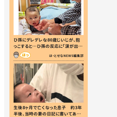
ひ孫にデレデレな80歳じいじが、抱
っこすると…ひ孫の反応に「涙が出ま
した」「可愛くて仕方ない」
ほ・とせなNEWS編集部
生後8ヶ月で亡くなった息子 約3年
半後、当時の妻の日記に書いてあっ