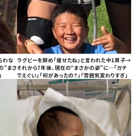
らわな
ラグビーを辞め「痩せたね」と言われた中1男子→
の”まさ
それから7年後、現在の“まさかの姿”に…「ガチ
」
でえぐい」「何があったの？」「雰囲気変わりすぎ」