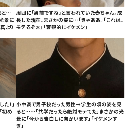
ると…
周囲に「男前ですね」と言われていた赤ちゃん。成
た光景に
長した現在、まさかの姿に…「きゃああ」「これは、
写真より
モテるぞぉ」「客観的にイケメン」
した！」
小中高で男子校だった男性→学生の頃の姿を見
「初め
ると……「共学だったら絶対モテてた」まさかの光
」
景に「今から告白しに向かいます」「イケメンす
ぎ」