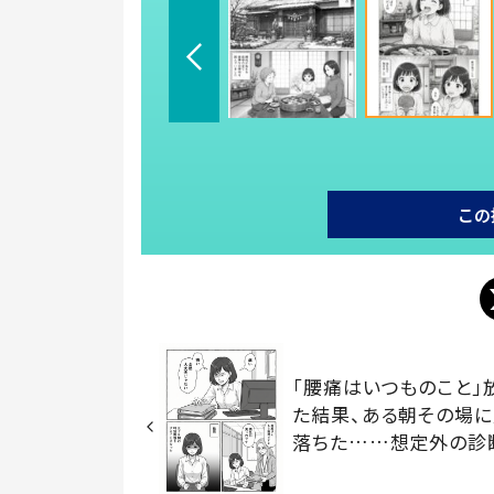
この
「腰痛はいつものこと」
た結果、ある朝その場
落ちた……想定外の診