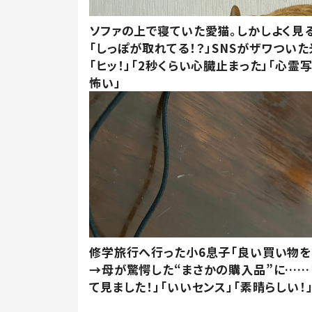
ソファの上で寝ていた愛猫。しかしよく見
「しっぽが取れてる！？」SNSがザワつい
「ヒッ！」「2秒くらい心臓止まった」「心霊
怖い」
修学旅行へ行った小6息子「良い買い物を
→母が驚愕した“まさかの購入品”に……
て見ました！」「いいセンス」「素晴らしい！