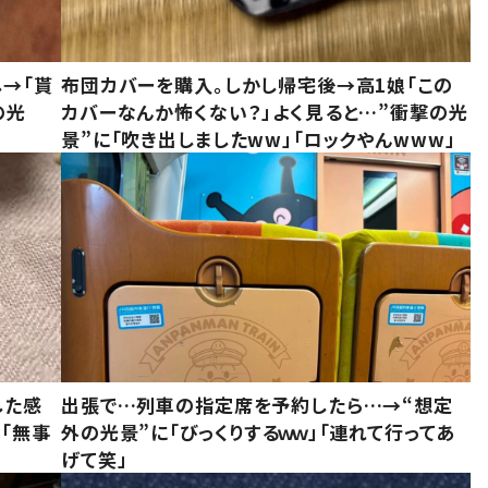
し→「貰
布団カバーを購入。しかし帰宅後→高1娘「この
の光
カバーなんか怖くない？」よく見ると…”衝撃の光
景”に「吹き出しましたww」「ロックやんwww」
した感
出張で…列車の指定席を予約したら…→“想定
に「無事
外の光景”に「びっくりするｗｗ」「連れて行ってあ
げて笑」