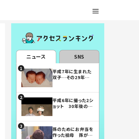
ニュース
SNS
平成7年に生まれた
双子…その29年後
の姿に「漫画みたい」
「素敵すぎる」
平成6年に撮った2シ
ョット 30年後の姿
に…「美男美女」「こ
んな夫婦になりた
い」
孫のためにお弁当を
作った祖母 孫が絶