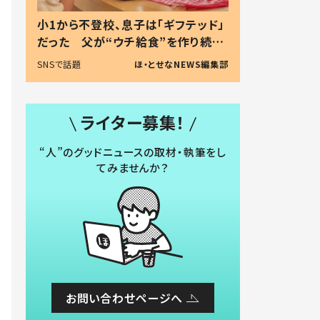
小1から不登校、息子は「ギフテッド」
だった 父が“ウチ給食”を作り続け
る理由とは #令和の親 #令和の子
SNSで話題
ほ・とせなNEWS編集部
ライター募集！
“人”のグッドニュースの取材・執筆をし
てみませんか？
お問い合わせページへ