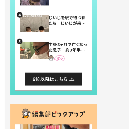
賛したお弁当に「美
味しそう」「お弁当す
ごい」
じいじを駅で待つ孫
たち じいじが来た
瞬間…！？「じいじイ
ケメン」「デレッデレ」
「嬉しくて可愛くてた
生後8ヶ月で亡くなっ
まらない」「幸せにな
た息子 約3年半
れる」
後、当時の妻の日記
に書いてあった本音
とは
6位以降はこちら