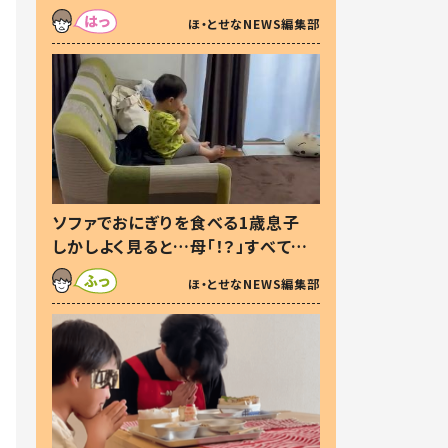
た本音とは
ほ・とせなNEWS編集部
ソファでおにぎりを食べる1歳息子
しかしよく見ると…母「！？」すべてを
察した母の投稿に「可愛いから許
ほ・とせなNEWS編集部
す！」「現行犯〜」