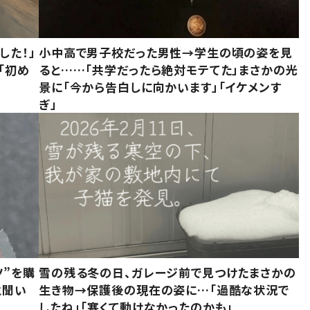
した！」
小中高で男子校だった男性→学生の頃の姿を見
「初め
ると……「共学だったら絶対モテてた」まさかの光
」
景に「今から告白しに向かいます」「イケメンす
ぎ」
ツ”を購
雪の残る冬の日、ガレージ前で見つけたまさかの
と聞い
生き物→保護後の現在の姿に…「過酷な状況で
したね」「寒くて動けなかったのかも」