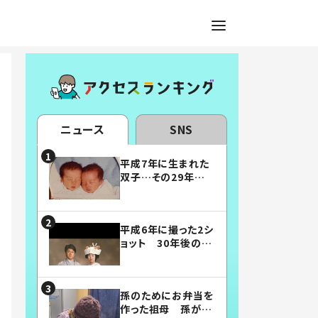
ニュース
SNS
平成7年に生まれた
双子…その29年後
の姿に「漫画みたい」
「素敵すぎる」
平成6年に撮った2シ
ョット 30年後の姿
に…「美男美女」「こ
んな夫婦になりた
い」
孫のためにお弁当を
作った祖母 孫が絶