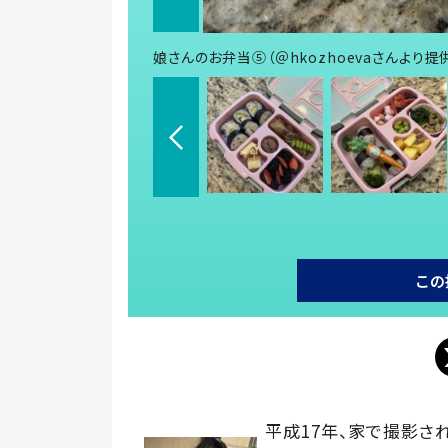
娘さんのお弁当⑤（＠hkozhoevaさんより提
この
平成17年、家で撮影さ