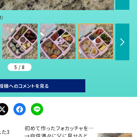
供）
5 / 8
投稿へのコメントを見る
初めて作ったフォカッチャを…
れた3
→自信満々に父に見せると