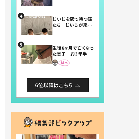
賛したお弁当に「美
味しそう」「お弁当す
ごい」
じいじを駅で待つ孫
たち じいじが来た
瞬間…！？「じいじイ
ケメン」「デレッデレ」
「嬉しくて可愛くてた
生後8ヶ月で亡くなっ
まらない」「幸せにな
た息子 約3年半
れる」
後、当時の妻の日記
に書いてあった本音
とは
6位以降はこちら