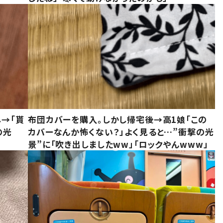
し→「貰
布団カバーを購入。しかし帰宅後→高1娘「この
の光
カバーなんか怖くない？」よく見ると…”衝撃の光
景”に「吹き出しましたww」「ロックやんwww」