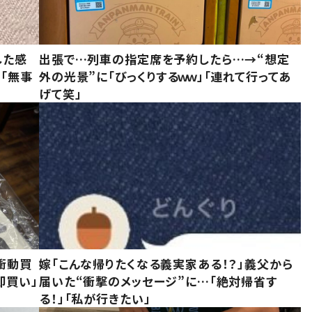
した感
出張で…列車の指定席を予約したら…→“想定
に「無事
外の光景”に「びっくりするｗｗ」「連れて行ってあ
げて笑」
衝動買
嫁「こんな帰りたくなる義実家ある！？」義父から
即買い」
届いた“衝撃のメッセージ”に…「絶対帰省す
る！」「私が行きたい」