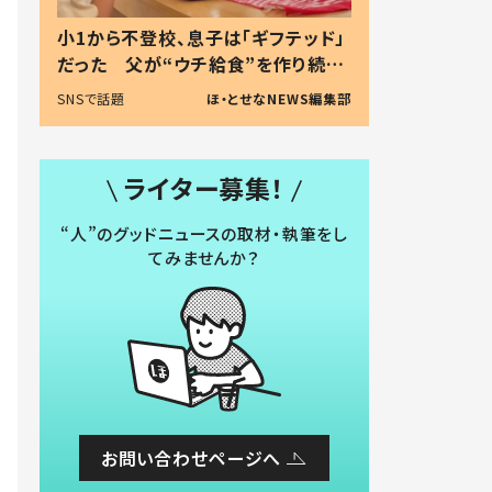
小1から不登校、息子は「ギフテッド」
だった 父が“ウチ給食”を作り続け
る理由とは #令和の親 #令和の子
SNSで話題
ほ・とせなNEWS編集部
ライター募集！
“人”のグッドニュースの取材・執筆をし
てみませんか？
お問い合わせページへ