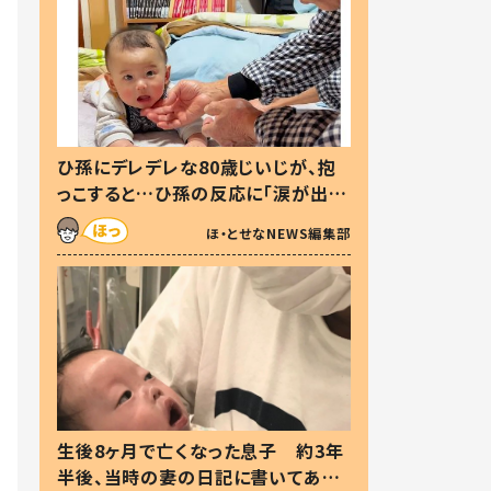
ひ孫にデレデレな80歳じいじが、抱
っこすると…ひ孫の反応に「涙が出ま
した」「可愛くて仕方ない」
ほ・とせなNEWS編集部
生後8ヶ月で亡くなった息子 約3年
半後、当時の妻の日記に書いてあっ