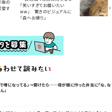
年後の
「笑いすぎてお腹いたい
可愛す
ww」 驚きのビジュアルに
「森へお帰り」
で噂になってる」→開けたら……母が娘に作った弁当に「な、な
ん」