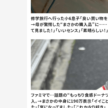
修学旅行へ行った小6息子「良い買い物を
→母が驚愕した“まさかの購入品”に……
て見ました！」「いいセンス」「素晴らしい！
ファミマで…話題の“もっちり食感ドーナ
入。→まさかの中身に190万表示「イイこ
た」「気になってました」「これかなり好き」