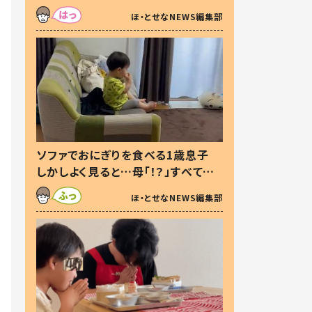
た本音とは
ほ・とせなNEWS編集部
ソファでおにぎりを食べる1歳息子
しかしよく見ると…母「！？」すべてを
察した母の投稿に「可愛いから許
ほ・とせなNEWS編集部
す！」「現行犯〜」