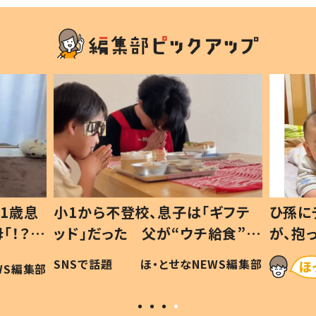
1歳息
小1から不登校、息子は「ギフテ
ひ孫に
「！？」
ッド」だった 父が“ウチ給食”を
が、抱
に「可愛
作り続ける理由とは #令和の親
「涙が
SNSで話題
ほ・とせなNEWS編集部
WS編集部
#令和の子
い」