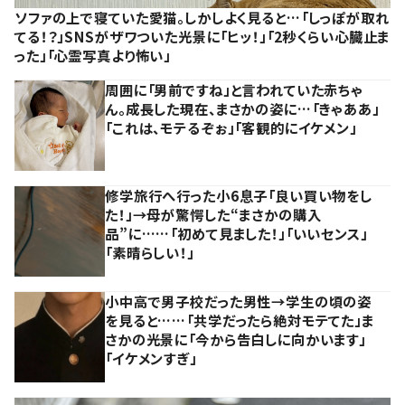
ソファの上で寝ていた愛猫。しかしよく見ると…「しっぽが取れ
てる！？」SNSがザワついた光景に「ヒッ！」「2秒くらい心臓止ま
った」「心霊写真より怖い」
周囲に「男前ですね」と言われていた赤ちゃ
ん。成長した現在、まさかの姿に…「きゃああ」
「これは、モテるぞぉ」「客観的にイケメン」
修学旅行へ行った小6息子「良い買い物をし
た！」→母が驚愕した“まさかの購入
品”に……「初めて見ました！」「いいセンス」
「素晴らしい！」
小中高で男子校だった男性→学生の頃の姿
を見ると……「共学だったら絶対モテてた」ま
さかの光景に「今から告白しに向かいます」
「イケメンすぎ」