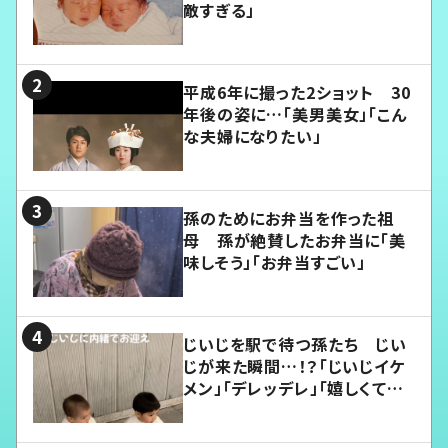
敵すぎる」
平成6年に撮った2ショット 30
年後の姿に…「美男美女」「こん
な夫婦になりたい」
孫のためにお弁当を作った祖
母 孫が絶賛したお弁当に「美
味しそう」「お弁当すごい」
じいじを駅で待つ孫たち じい
じが来た瞬間…！？「じいじイケ
メン」「デレッデレ」「嬉しくて可
愛くてたまらない」「幸せになれ
る」