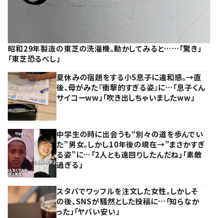
昭和29年製造の東芝の洗濯機。動かしてみると……「驚き」
「東芝恐るべし」
夏休みの宿題をする小5息子に違和感。→直
後、母がみた『衝撃的すぎる姿』に…「息子くん
サイコーww」「吹き出しちゃいましたww」
中学生の時に出会うも“別々の道を歩んでい
た”男女。しかし10年後の現在→”まさかすぎ
る姿”に…「2人とも遠回りしたんだね」「素敵
過ぎる」
スタバでワッフルを注文した女性。しかしそ
の後、SNSが騒然とした投稿に…「知らなか
った」「ヤバい安い」