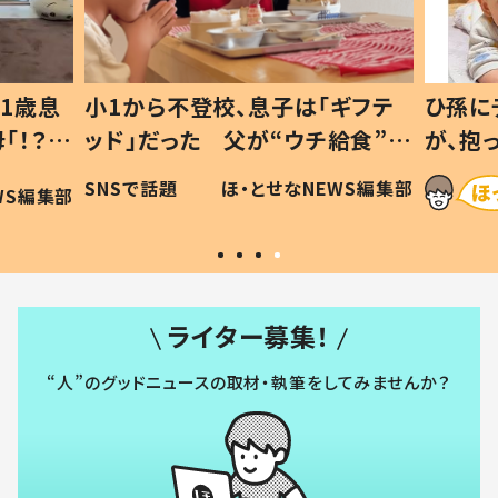
1歳息
小1から不登校、息子は「ギフテ
ひ孫に
「！？」
ッド」だった 父が“ウチ給食”を
が、抱
に「可愛
作り続ける理由とは #令和の親
「涙が
SNSで話題
ほ・とせなNEWS編集部
WS編集部
#令和の子
い」
ライター募集！
“人”のグッドニュースの取材・執筆をしてみませんか？