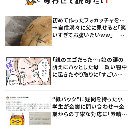
初めて作ったフォカッチャを…
→自信満々に父に見せると「笑
いすぎてお腹いたいww」 驚
きのビジュアルに「森へお帰り」
「親のエゴだった…」娘の涙の
訴えにハッとした母 買い物中
に起きたやり取りに「すごい分
かる」「改めて気付かされた」
“紙パック”に疑問を持った小
学生が企業に問い合わせ→企
業からの丁寧な対応に「素晴ら
しい」の声