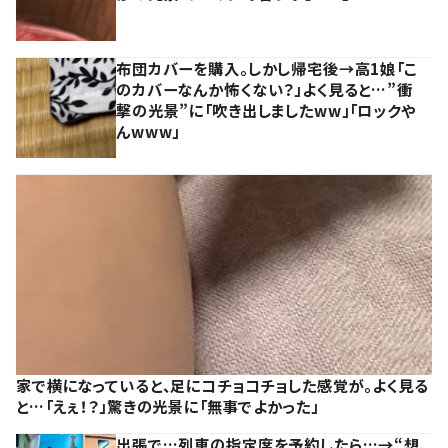
布団カバーを購入。しかし帰宅後→高1娘「こ
のカバーなんか怖くない？」よく見ると…”衝
撃の光景”に「吹き出しましたww」「ロックや
んwww」
家で横になっていると、足にコチョコチョした感覚が。よく見る
と…「えぇ！？」驚きの光景に「無事でよかった」
出張で…列車の指定席を予約したら…→“想