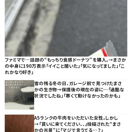
ファミマで…話題の“もっちり食感ドーナツ”を購入。→まさか
の中身に190万表示「イイこと聞いた」「気になってました」「こ
れかなり好き」
雪の残る冬の日、ガレージ前で見つけたまさ
かの生き物→保護後の現在の姿に…「過酷な
状況でしたね」「寒くて動けなかったのかも」
A5ランクの牛肉をいただいた女性。しかし
→「貰いに来てください、、」投稿された“まさ
かの光景”に「マジで言うてる…？」