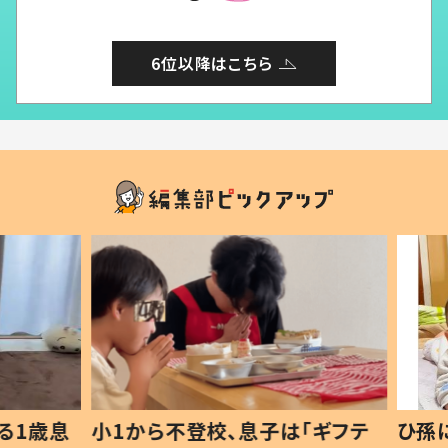
6位以降はこちら
1歳息
小1から不登校、息子は「ギフテ
ひ孫に