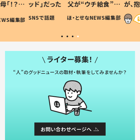
「！？」
ッド」だった 父が“ウチ給食”を
が、抱
に「可愛
作り続ける理由とは #令和の親
「涙が
SNSで話題
ほ・とせなNEWS編集部
WS編集部
#令和の子
い」
ライター募集！
“人”のグッドニュースの取材・執筆をしてみませんか？
お問い合わせページへ