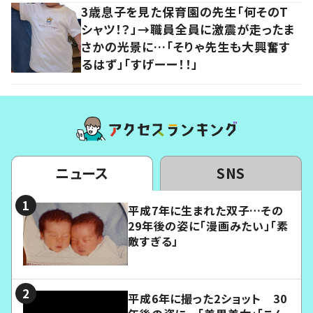
3歳息子を見た保育園の先生「何そのT
シャツ！？」→職員全員に激震が走ったま
さかの光景に…「そりゃ先生も大興奮す
るはず」「すげーー！！」
ニュース
SNS
平成7年に生まれた双子…その
29年後の姿に「漫画みたい」「素
敵すぎる」
平成6年に撮った2ショット 30