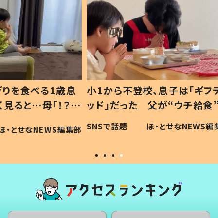
1歳息
小1から不登校、息子は「ギフテ
ひ孫に
「！？」
ッド」だった 父が“ウチ給食”を
が、抱
に「可愛
作り続ける理由とは #令和の親
「涙が
SNSで話題
ほ・とせなNEWS編集部
WS編集部
#令和の子
い」