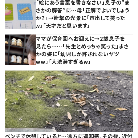
「絵にあう言葉を書きなさい」息子の”ま
さかの解答”に…母「正解でよいでしょう
か？」→衝撃の光景に「声出して笑った
ｗ」「天才だと思います」
ママが保育園へお迎えに→2歳息子を
見たら……「先生とめっちゃ笑った」まさ
かの姿に「幼児しか許されないヤツ
ww」「大渋滞すぎるw」
ベンチで休憩していると…遠方に違和感。その後、近付