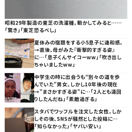
昭和29年製造の東芝の洗濯機。動かしてみると……
「驚き」「東芝恐るべし」
夏休みの宿題をする小5息子に違和感。
→直後、母がみた『衝撃的すぎる姿』
に…「息子くんサイコーww」「吹き出し
ちゃいましたww」
中学生の時に出会うも“別々の道を歩
んでいた”男女。しかし10年後の現在
→”まさかすぎる姿”に…「2人とも遠回
りしたんだね」「素敵過ぎる」
スタバでワッフルを注文した女性。しか
しその後、SNSが騒然とした投稿に…
「知らなかった」「ヤバい安い」