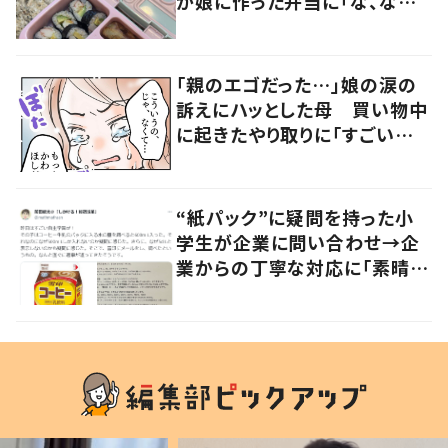
が娘に作った弁当に「な、なん
と…」「素晴らしいお母さん」
「親のエゴだった…」娘の涙の
訴えにハッとした母 買い物中
に起きたやり取りに「すごい分
かる」「改めて気付かされた」
“紙パック”に疑問を持った小
学生が企業に問い合わせ→企
業からの丁寧な対応に「素晴ら
しい」の声