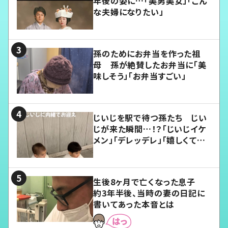
年後の姿に…「美男美女」「こん
な夫婦になりたい」
孫のためにお弁当を作った祖
母 孫が絶賛したお弁当に「美
味しそう」「お弁当すごい」
じいじを駅で待つ孫たち じい
じが来た瞬間…！？「じいじイケ
メン」「デレッデレ」「嬉しくて可
愛くてたまらない」「幸せになれ
る」
生後8ヶ月で亡くなった息子
約3年半後、当時の妻の日記に
書いてあった本音とは