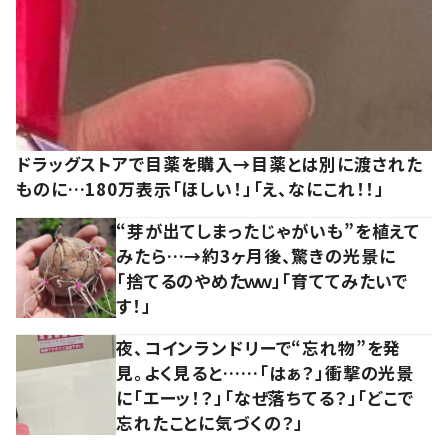
ドラッグストアで目薬を購入→目薬とは別に渡された
ものに…180万表示「ほしい！」「え、なにこれ！！」
“芽が出てしまったじゃがいも”を植えて
みたら…→約3ヶ月後、驚きの光景に
「捨てるのやめたｗｗ」「育ててみたいで
す！」
夜、コインランドリーで“忘れ物”を発
見。よく見ると……「はぁ？」衝撃の光景
に「エーッ！？」「なぜ落ちてる？」「どこで
忘れたことに気づくの？」