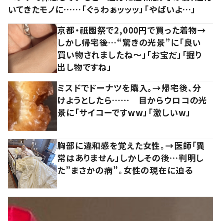
いてきたモノに……「ぐぅわぁッッッ」「やばいよ…」
京都・祇園祭で2,000円で買った着物→
しかし帰宅後…“驚きの光景”に「良い
買い物されましたね～」「お宝だ」「掘り
出し物ですね」
ミスドでドーナツを購入。→帰宅後、分
けようとしたら…… 目からウロコの光
景に「サイコーですww」「激しいw」
胸部に違和感を覚えた女性。→医師「異
常はありません」しかしその後…判明し
た”まさかの病”。女性の現在に迫る