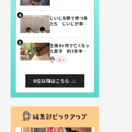
賛したお弁当に「美
味しそう」「お弁当す
ごい」
じいじを駅で待つ孫
たち じいじが来た
瞬間…！？「じいじイ
ケメン」「デレッデレ」
「嬉しくて可愛くてた
生後8ヶ月で亡くなっ
まらない」「幸せにな
た息子 約3年半
れる」
後、当時の妻の日記
に書いてあった本音
とは
6位以降はこちら