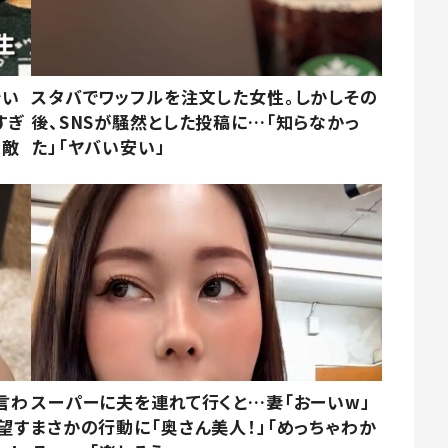
でい
スタバでワッフルを注文した女性。しかしその
すぎ
後、SNSが騒然とした投稿に…「知らなかっ
素敵
た」「ヤバい安い」
言わ
スーパーに夫を連れて行くと…妻「おーいw」
望す
まさかの行動に「奥さん美人！」「めっちゃわか