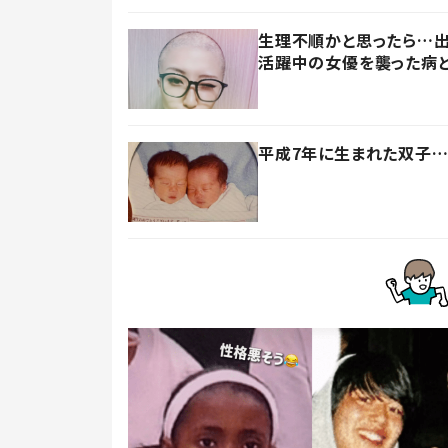
生理不順かと思ったら…出
活躍中の女優を襲った病
平成7年に生まれた双子…