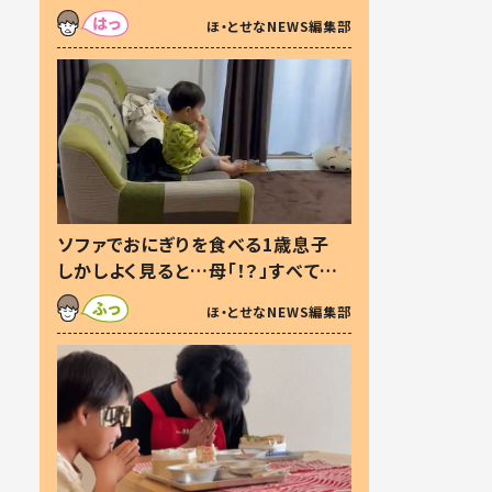
た本音とは
ほ・とせなNEWS編集部
ソファでおにぎりを食べる1歳息子
しかしよく見ると…母「！？」すべてを
察した母の投稿に「可愛いから許
ほ・とせなNEWS編集部
す！」「現行犯〜」