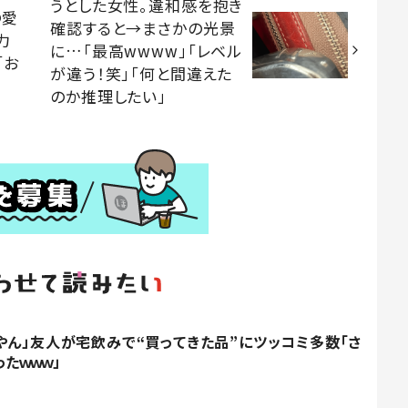
うとした女性。違和感を抱き
の愛
確認すると→まさかの光景
力
に…「最高wwww」「レベル
「お
が違う！笑」「何と間違えた
のか推理したい」
やん」友人が宅飲みで“買ってきた品”にツッコミ多数「さ
たｗｗｗ」