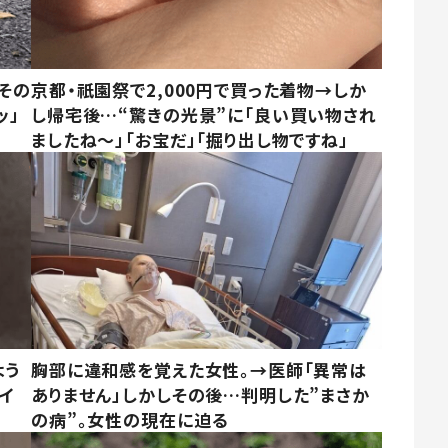
その
京都・祇園祭で2,000円で買った着物→しか
ッ」
し帰宅後…“驚きの光景”に「良い買い物され
ましたね～」「お宝だ」「掘り出し物ですね」
よう
胸部に違和感を覚えた女性。→医師「異常は
イ
ありません」しかしその後…判明した”まさか
の病”。女性の現在に迫る