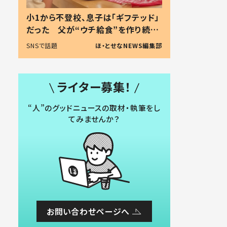
小1から不登校、息子は「ギフテッド」
だった 父が“ウチ給食”を作り続け
る理由とは #令和の親 #令和の子
SNSで話題
ほ・とせなNEWS編集部
ライター募集！
“人”のグッドニュースの取材・執筆をし
てみませんか？
お問い合わせページへ