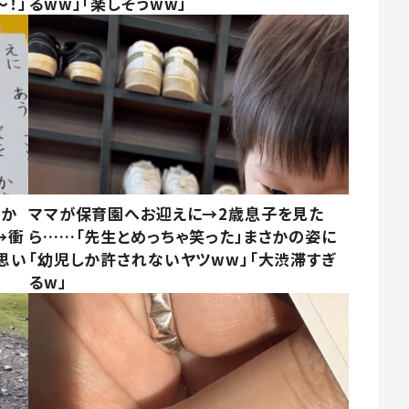
！」
るww」「楽しそうww」
さか
ママが保育園へお迎えに→2歳息子を見た
→衝
ら……「先生とめっちゃ笑った」まさかの姿に
思い
「幼児しか許されないヤツww」「大渋滞すぎ
るw」