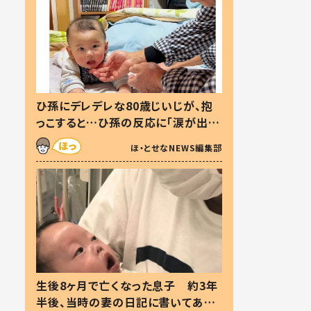
ひ孫にデレデレな80歳じいじが、抱
っこすると…ひ孫の反応に「涙が出ま
した」「可愛くて仕方ない」
ほ・とせなNEWS編集部
生後8ヶ月で亡くなった息子 約3年
半後、当時の妻の日記に書いてあっ