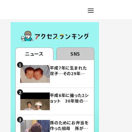
ニュース
SNS
平成7年に生まれた
双子…その29年後
の姿に「漫画みたい」
「素敵すぎる」
平成6年に撮った2シ
ョット 30年後の姿
に…「美男美女」「こ
んな夫婦になりた
い」
孫のためにお弁当を
作った祖母 孫が絶