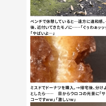
ベンチで休憩していると…遠方に違和感。
後、近付いてきたモノに……「ぐぅわぁッッ
「やばいよ…」
ミスドでドーナツを購入。→帰宅後、分け
としたら…… 目からウロコの光景に「サ
コーですww」「激しいw」