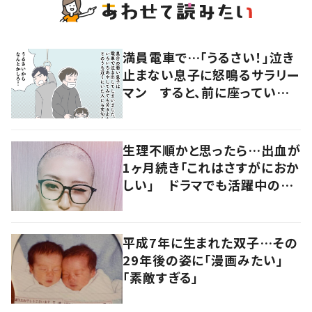
満員電車で…「うるさい！」泣き
止まない息子に怒鳴るサラリー
マン すると、前に座っていた
女性からの助け船に「感謝いっ
ぱい」
生理不順かと思ったら…出血が
1ヶ月続き「これはさすがにおか
しい」 ドラマでも活躍中の女
優を襲った病とは
平成7年に生まれた双子…その
29年後の姿に「漫画みたい」
「素敵すぎる」