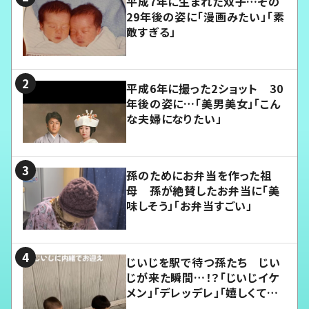
平成7年に生まれた双子…その
29年後の姿に「漫画みたい」「素
敵すぎる」
平成6年に撮った2ショット 30
年後の姿に…「美男美女」「こん
な夫婦になりたい」
孫のためにお弁当を作った祖
母 孫が絶賛したお弁当に「美
味しそう」「お弁当すごい」
じいじを駅で待つ孫たち じい
じが来た瞬間…！？「じいじイケ
メン」「デレッデレ」「嬉しくて可
愛くてたまらない」「幸せになれ