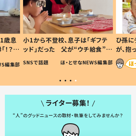
1歳息
小1から不登校、息子は「ギフテ
ひ孫に
「！？」
ッド」だった 父が“ウチ給食”を
が、抱
に「可愛
作り続ける理由とは #令和の親
「涙が
SNSで話題
ほ・とせなNEWS編集部
WS編集部
#令和の子
い」
ライター募集！
“人”のグッドニュースの取材・執筆をしてみませんか？