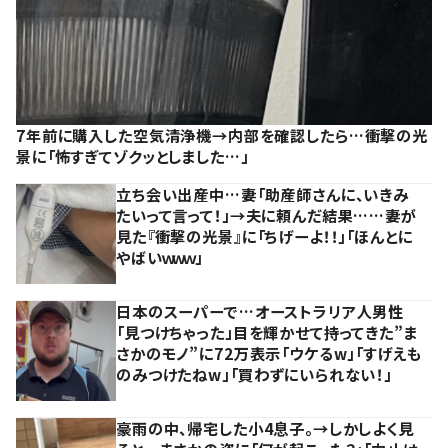
7年前に購入した空気清浄機→内部を確認したら…衝撃の光
景に「怖すぎてゾクッとしました…」
立ち会い出産中…妻「助産師さんに、いきみ
たいって言って！」→夫に頼んだ結果……妻が
見た『衝撃の光景』に「ちげーよ！！」「ほんとに
やばいｗｗｗ」
日本のスーパーで…オーストラリア人男性
「見つけちゃった」目を輝かせて持ってきた”ま
さかのモノ”に72万表示「ウケるw」「すげえも
のみつけたねw」「買わずにいられない！」
豪雨の中、帰宅した小4息子。→しかしよく見