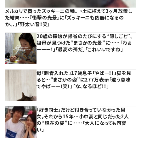
メルカリで買ったズッキーニの種。→土に植えて3ヶ月放置し
た結果……『衝撃の光景』に「ズッキーニも凶器になるの
か、、」「野太い音！笑」
20歳の孫娘が帰省のたびにする“隠しごと”。
祖母が見つけた“まさかの光景”に……「わぁ
ーーー！」「最高の孫だ」「これいいですね」
母「刺青入れた」17歳息子「やばー！！」脚を見
ると…“まさかの姿”に277万表示「違う意味
でやばーー（笑）」「な、なるほど！！」
「好き同士」だけど付き合っていなかった男
女。それから15年…小中高と同じだった2人
の“現在の姿”に……「大人になっても可愛
い」