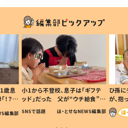
1歳息
小1から不登校、息子は「ギフテ
ひ孫に
「！？」
ッド」だった 父が“ウチ給食”を
が、抱
に「可愛
作り続ける理由とは #令和の親
「涙が
SNSで話題
ほ・とせなNEWS編集部
WS編集部
#令和の子
い」