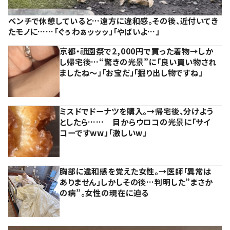
ベンチで休憩していると…遠方に違和感。その後、近付いてき
たモノに……「ぐぅわぁッッッ」「やばいよ…」
京都・祇園祭で2,000円で買った着物→しか
し帰宅後…“驚きの光景”に「良い買い物され
ましたね～」「お宝だ」「掘り出し物ですね」
ミスドでドーナツを購入。→帰宅後、分けよう
としたら…… 目からウロコの光景に「サイ
コーですww」「激しいw」
胸部に違和感を覚えた女性。→医師「異常は
ありません」しかしその後…判明した”まさか
の病”。女性の現在に迫る