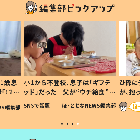
1歳息
小1から不登校、息子は「ギフテ
ひ孫に
「！？」
ッド」だった 父が“ウチ給食”を
が、抱
に「可愛
作り続ける理由とは #令和の親
「涙が
SNSで話題
ほ・とせなNEWS編集部
WS編集部
#令和の子
い」