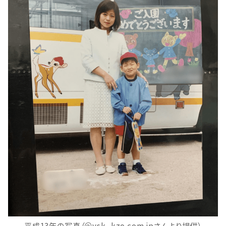
平成13年の写真（＠ysk_kzo.com.jpさんより提供）