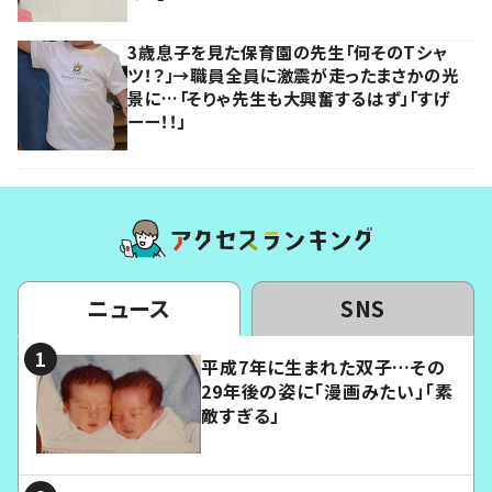
3歳息子を見た保育園の先生「何そのTシャ
ツ！？」→職員全員に激震が走ったまさかの光
景に…「そりゃ先生も大興奮するはず」「すげ
ーー！！」
ニュース
SNS
平成7年に生まれた双子…その
29年後の姿に「漫画みたい」「素
敵すぎる」