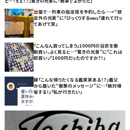
と…「えぇ！？」驚きの光景に「無事でよかった」
出張で…列車の指定席を予約したら…→“想
定外の光景”に「びっくりするｗｗ」「連れて行っ
てあげて笑」
「こんなん買ってしまう」1000円の浴衣を衝
動買い。よく見ると…“驚きの光景”に「これは
即買い」「1000円だったのですか？！」
嫁「こんな帰りたくなる義実家ある！？」義父
から届いた“衝撃のメッセージ”に…「絶対帰
省する！」「私が行きたい」