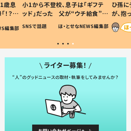
1歳息
小1から不登校、息子は「ギフテ
ひ孫に
「！？」
ッド」だった 父が“ウチ給食”を
が、抱
に「可愛
作り続ける理由とは #令和の親
「涙が
SNSで話題
ほ・とせなNEWS編集部
WS編集部
#令和の子
い」
ライター募集！
“人”のグッドニュースの取材・執筆をしてみませんか？
お問い合わせページへ