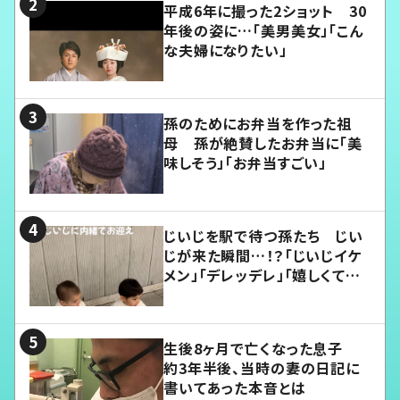
平成6年に撮った2ショット 30
年後の姿に…「美男美女」「こん
な夫婦になりたい」
孫のためにお弁当を作った祖
母 孫が絶賛したお弁当に「美
味しそう」「お弁当すごい」
じいじを駅で待つ孫たち じい
じが来た瞬間…！？「じいじイケ
メン」「デレッデレ」「嬉しくて可
愛くてたまらない」「幸せになれ
る」
生後8ヶ月で亡くなった息子
約3年半後、当時の妻の日記に
書いてあった本音とは