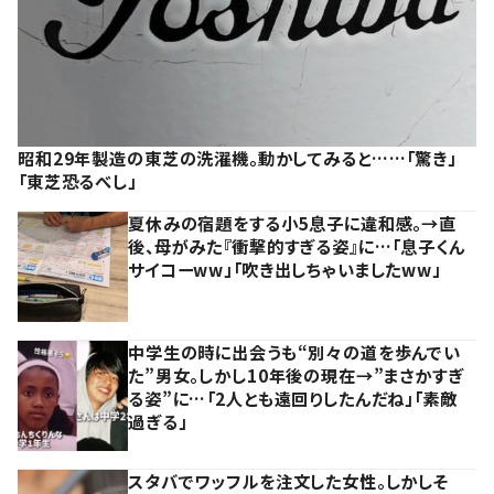
昭和29年製造の東芝の洗濯機。動かしてみると……「驚き」
「東芝恐るべし」
夏休みの宿題をする小5息子に違和感。→直
後、母がみた『衝撃的すぎる姿』に…「息子くん
サイコーww」「吹き出しちゃいましたww」
中学生の時に出会うも“別々の道を歩んでい
た”男女。しかし10年後の現在→”まさかすぎ
る姿”に…「2人とも遠回りしたんだね」「素敵
過ぎる」
スタバでワッフルを注文した女性。しかしそ