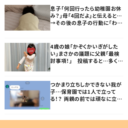
息子「何回行ったら幼稚園お休
み？」母「4回だよ」と伝えると…
→その後の息子の行動に「わか
るよその気持ち」「うちの子も！」
の声
4歳の娘「かぞくかいぎがした
い」まさかの議題に父親「最検
討事項！」 投稿すると…多くの
意見が寄せられる！
つかまり立ちしかできない我が
子…保育園では1人で立って
る！？ 両親の前では頑なに立た
ない1歳児が可愛すぎる…！