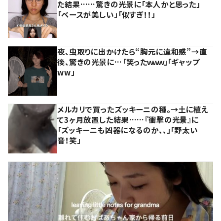
た結果……驚きの光景に「本人かと思った」
「ベースが美しい」「似すぎ！！」
夜、虫取りに出かけたら“胸元に違和感”→直
後、驚きの光景に…「笑ったｗｗｗ」「ギャップ
ww」
メルカリで買ったズッキーニの種。→土に植え
て3ヶ月放置した結果……『衝撃の光景』に
「ズッキーニも凶器になるのか、、」「野太い
音！笑」