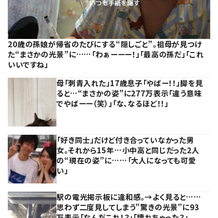
20歳の孫娘が帰省のたびにする“隠しごと”。祖母が見つけ
た“まさかの光景”に……「わぁーーー！」「最高の孫だ」「これ
いいですね」
母「刺青入れた」17歳息子「やばー！！」脚を見
ると…“まさかの姿”に277万表示「違う意味
でやばーー（笑）」「な、なるほど！！」
「好き同士」だけど付き合っていなかった男
女。それから15年…小中高と同じだった2人
の“現在の姿”に……「大人になっても可愛
い」
駅の電光掲示板に違和感。→よく見ると……
思わず二度見してしまう”驚きの光景”に93
万表示「なんだこれ！？」「壊れちゃった？」