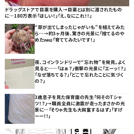
ドラッグストアで目薬を購入→目薬とは別に渡されたもの
に…180万表示「ほしい！」「え、なにこれ！！」
“芽が出てしまったじゃがいも”を植えてみた
ら…→約3ヶ月後、驚きの光景に「捨てるのや
めたｗｗ」「育ててみたいです！」
夜、コインランドリーで“忘れ物”を発見。よく
見ると……「はぁ？」衝撃の光景に「エーッ！？」
「なぜ落ちてる？」「どこで忘れたことに気づく
の？」
3歳息子を見た保育園の先生「何そのTシャ
ツ！？」→職員全員に激震が走ったまさかの光
景に…「そりゃ先生も大興奮するはず」「すげ
ーー！！」