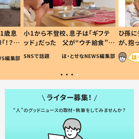
1歳息
小1から不登校、息子は「ギフテ
ひ孫に
「！？」
ッド」だった 父が“ウチ給食”を
が、抱
に「可愛
作り続ける理由とは #令和の親
「涙が
SNSで話題
ほ・とせなNEWS編集部
WS編集部
#令和の子
い」
ライター募集！
“人”のグッドニュースの取材・執筆をしてみませんか？