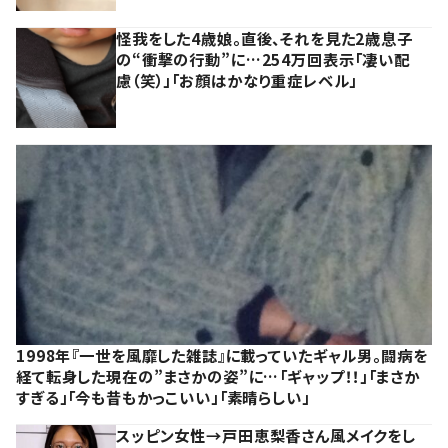
怪我をした4歳娘。直後、それを見た2歳息子
の“衝撃の行動”に…254万回表示「凄い配
慮（笑）」「お顔はかなり重症レベル」
1998年『一世を風靡した雑誌』に載っていたギャル男。闘病を
経て転身した現在の”まさかの姿”に…「ギャップ！！」「まさか
すぎる」「今も昔もかっこいい」「素晴らしい」
スッピン女性→戸田恵梨香さん風メイクをし