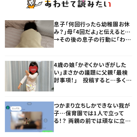
息子「何回行ったら幼稚園お休
み？」母「4回だよ」と伝えると…
→その後の息子の行動に「わか
るよその気持ち」「うちの子も！」
の声
4歳の娘「かぞくかいぎがした
い」まさかの議題に父親「最検
討事項！」 投稿すると…多くの
意見が寄せられる！
つかまり立ちしかできない我が
子…保育園では1人で立って
る！？ 両親の前では頑なに立た
ない1歳児が可愛すぎる…！