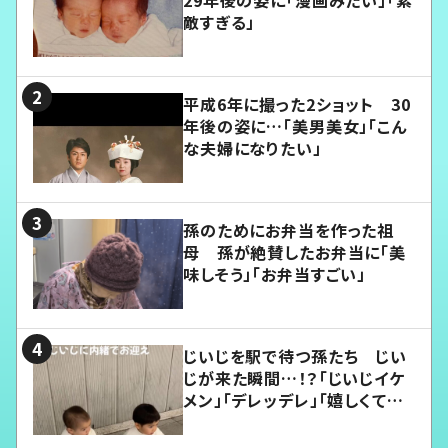
敵すぎる」
平成6年に撮った2ショット 30
年後の姿に…「美男美女」「こん
な夫婦になりたい」
孫のためにお弁当を作った祖
母 孫が絶賛したお弁当に「美
味しそう」「お弁当すごい」
じいじを駅で待つ孫たち じい
じが来た瞬間…！？「じいじイケ
メン」「デレッデレ」「嬉しくて可
愛くてたまらない」「幸せになれ
る」