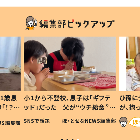
1歳息
小1から不登校、息子は「ギフテ
ひ孫に
「！？」
ッド」だった 父が“ウチ給食”を
が、抱
に「可愛
作り続ける理由とは #令和の親
「涙が
SNSで話題
ほ・とせなNEWS編集部
WS編集部
#令和の子
い」