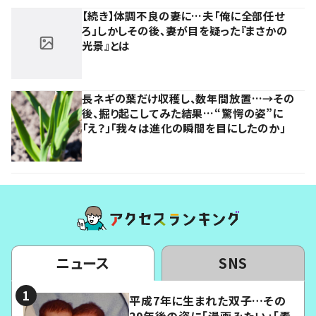
【続き】体調不良の妻に…夫「俺に全部任せ
ろ」しかしその後、妻が目を疑った『まさかの
光景』とは
長ネギの葉だけ収穫し、数年間放置…→その
後、掘り起こしてみた結果…“驚愕の姿”に
「え？」「我々は進化の瞬間を目にしたのか」
ニュース
SNS
平成7年に生まれた双子…その
29年後の姿に「漫画みたい」「素