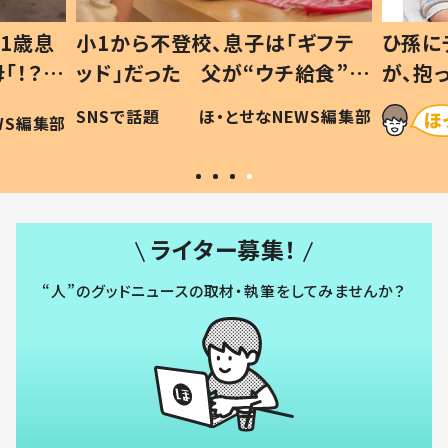
1歳息
小1から不登校、息子は「ギフテ
ひ孫に
「！？」
ッド」だった 父が“ウチ給食”を
が、抱
に「可愛
作り続ける理由とは #令和の親
「涙が
SNSで話題
ほ・とせなNEWS編集部
WS編集部
#令和の子
い」
ライター募集！
“人”のグッドニュースの取材・執筆をしてみませんか？