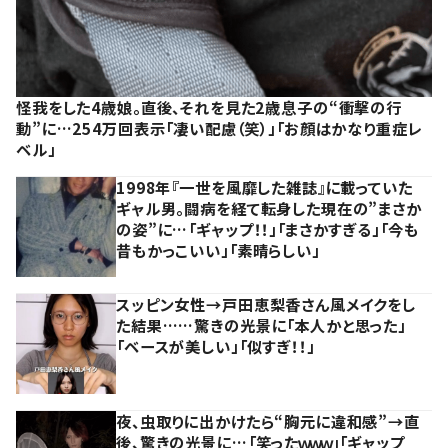
怪我をした4歳娘。直後、それを見た2歳息子の“衝撃の行
動”に…254万回表示「凄い配慮（笑）」「お顔はかなり重症レ
ベル」
1998年『一世を風靡した雑誌』に載っていた
ギャル男。闘病を経て転身した現在の”まさか
の姿”に…「ギャップ！！」「まさかすぎる」「今も
昔もかっこいい」「素晴らしい」
スッピン女性→戸田恵梨香さん風メイクをし
た結果……驚きの光景に「本人かと思った」
「ベースが美しい」「似すぎ！！」
夜、虫取りに出かけたら“胸元に違和感”→直
後、驚きの光景に…「笑ったｗｗｗ」「ギャップ