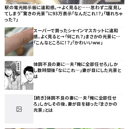
駅の電光掲示板に違和感。→よく見ると……思わず二度見し
てしまう”驚きの光景”に93万表示「なんだこれ！？」「壊れちゃ
った？」
スーパーで買ったシャインマスカットに違和
感。よく見ると→「何これ？」まさかの光景に…
「こんなところに！？」「かわいいww」
体調不良の妻に…夫「俺に全部任せろ」しか
し数時間後「なにこれ…」妻が目にした光景と
は
【続き】体調不良の妻に…夫「俺に全部任せ
ろ」しかしその後、妻が目を疑った『まさかの
光景』とは