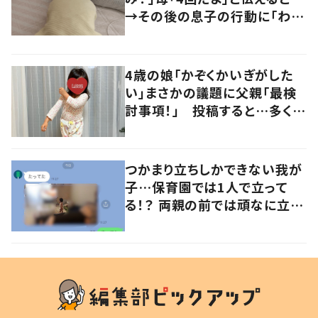
→その後の息子の行動に「わか
るよその気持ち」「うちの子も！」
の声
4歳の娘「かぞくかいぎがした
い」まさかの議題に父親「最検
討事項！」 投稿すると…多くの
意見が寄せられる！
つかまり立ちしかできない我が
子…保育園では1人で立って
る！？ 両親の前では頑なに立た
ない1歳児が可愛すぎる…！