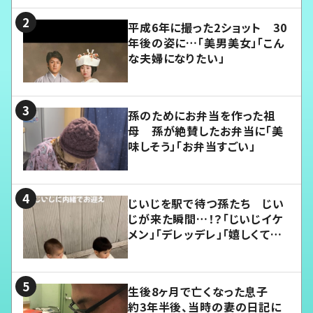
平成6年に撮った2ショット 30
年後の姿に…「美男美女」「こん
な夫婦になりたい」
孫のためにお弁当を作った祖
母 孫が絶賛したお弁当に「美
味しそう」「お弁当すごい」
じいじを駅で待つ孫たち じい
じが来た瞬間…！？「じいじイケ
メン」「デレッデレ」「嬉しくて可
愛くてたまらない」「幸せになれ
る」
生後8ヶ月で亡くなった息子
約3年半後、当時の妻の日記に