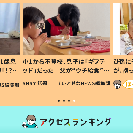
1歳息
小1から不登校、息子は「ギフテ
ひ孫に
「！？」
ッド」だった 父が“ウチ給食”を
が、抱
に「可愛
作り続ける理由とは #令和の親
「涙が
SNSで話題
ほ・とせなNEWS編集部
WS編集部
#令和の子
い」