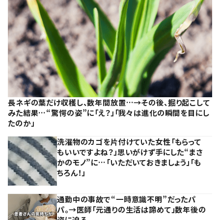
長ネギの葉だけ収穫し、数年間放置…→その後、掘り起こして
みた結果…“驚愕の姿”に「え？」「我々は進化の瞬間を目にし
たのか」
洗濯物のカゴを片付けていた女性「もらって
もいいですよね？」思いがけず手にした“まさ
かのモノ”に…「いただいておきましょう」「も
ちろん！」
通勤中の事故で“一時意識不明”だったパ
パ。→医師「元通りの生活は諦めて」数年後の
姿に迫る