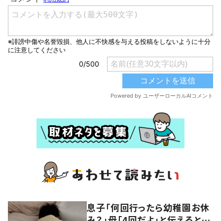
息子「何回行ったら幼稚園お休
み？」母「4回だよ」と伝えると…