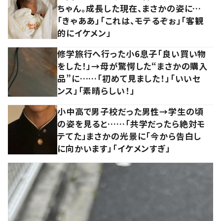
ちゃん。成長した現在、まさかの姿に…
「きゃああ」「これは、モテるぞぉ」「客観
的にイケメン」
修学旅行へ行った小6息子「良い買い物
をした！」→母が驚愕した“まさかの購入
品”に……「初めて見ました！」「いいセ
ンス」「素晴らしい！」
小中高で男子校だった男性→学生の頃
の姿を見ると……「共学だったら絶対モ
テてた」まさかの光景に「今から告白し
に向かいます」「イケメンすぎ」