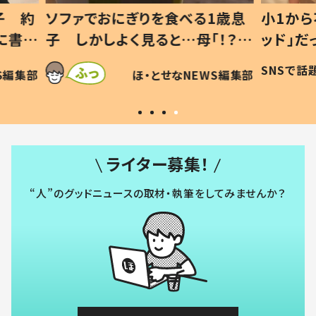
1歳息
小1から不登校、息子は「ギフテ
ひ孫に
「！？」
ッド」だった 父が“ウチ給食”を
が、抱
に「可愛
作り続ける理由とは #令和の親
「涙が
SNSで話題
ほ・とせなNEWS編集部
WS編集部
#令和の子
い」
ライター募集！
“人”のグッドニュースの取材・執筆をしてみませんか？