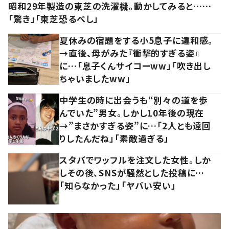
昭和29年製造の東芝の洗濯機。動かしてみると……
「驚き」「東芝恐るべし」
夏休みの宿題をする小5息子に違和感。
→直後、母がみた『衝撃的すぎる姿』
に…「息子くんサイコーww」「吹き出し
ちゃいましたww」
中学生の時に出会うも“別々の道を歩
んでいた”男女。しかし10年後の現在
→”まさかすぎる姿”に…「2人とも遠回
りしたんだね」「素敵過ぎる」
スタバでワッフルを注文した女性。しか
しその後、SNSが騒然とした投稿に…
「知らなかった」「ヤバい安い」