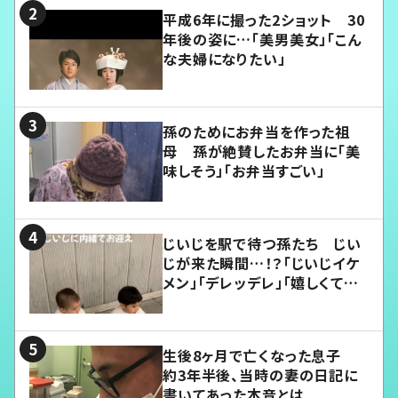
平成6年に撮った2ショット 30
年後の姿に…「美男美女」「こん
な夫婦になりたい」
孫のためにお弁当を作った祖
母 孫が絶賛したお弁当に「美
味しそう」「お弁当すごい」
じいじを駅で待つ孫たち じい
じが来た瞬間…！？「じいじイケ
メン」「デレッデレ」「嬉しくて可
愛くてたまらない」「幸せになれ
る」
生後8ヶ月で亡くなった息子
約3年半後、当時の妻の日記に
書いてあった本音とは