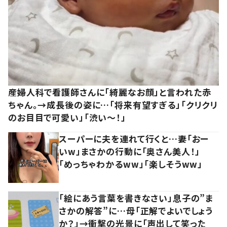
産婦人科で看護師さんに「綺麗なお顔」と言われた赤
ちゃん。→成長後の姿に…「将来有望すぎる」「クリクリ
のお目目で可愛い」「渋い～！」
スーパーに夫を連れて行くと…妻「おー
いw」まさかの行動に「奥さん美人！」
「めっちゃわかるww」「楽しそうww」
「絵にあう言葉を書きなさい」息子の”ま
さかの解答”に…母「正解でよいでしょう
か？」→衝撃の光景に「声出して笑った