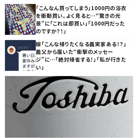
「こんなん買ってしまう」1000円の浴衣
を衝動買い。よく見ると…“驚きの光
景”に「これは即買い」「1000円だった
のですか？！」
嫁「こんな帰りたくなる義実家ある！？」
義父から届いた“衝撃のメッセー
ジ”に…「絶対帰省する！」「私が行きた
い」