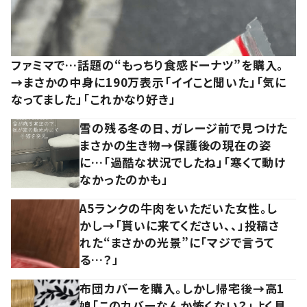
ファミマで…話題の“もっちり食感ドーナツ”を購入。
→まさかの中身に190万表示「イイこと聞いた」「気に
なってました」「これかなり好き」
雪の残る冬の日、ガレージ前で見つけた
まさかの生き物→保護後の現在の姿
に…「過酷な状況でしたね」「寒くて動け
なかったのかも」
A5ランクの牛肉をいただいた女性。し
かし→「貰いに来てください、、」投稿さ
れた“まさかの光景”に「マジで言うて
る…？」
布団カバーを購入。しかし帰宅後→高1
娘「このカバーなんか怖くない？」よく見