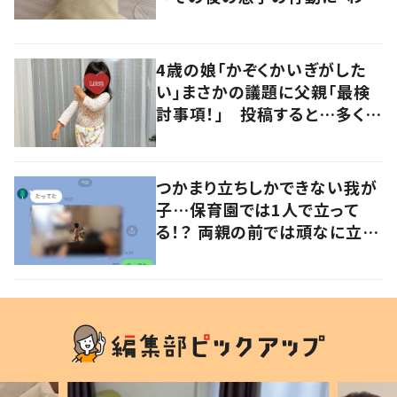
るよその気持ち」「うちの子も！」
の声
4歳の娘「かぞくかいぎがした
い」まさかの議題に父親「最検
討事項！」 投稿すると…多くの
意見が寄せられる！
つかまり立ちしかできない我が
子…保育園では1人で立って
る！？ 両親の前では頑なに立た
ない1歳児が可愛すぎる…！