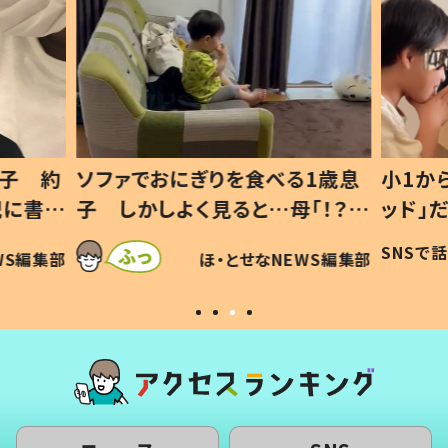
1歳息
小1から不登校、息子は「ギフテ
ひ孫に
「！？」
ッド」だった 父が“ウチ給食”を
が、抱
に「可愛
作り続ける理由とは #令和の親
「涙が
SNSで話題
ほ・とせなNEWS編集部
WS編集部
#令和の子
い」