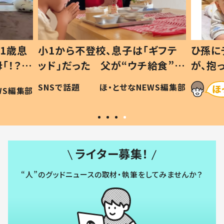
1歳息
小1から不登校、息子は「ギフテ
ひ孫に
「！？」
ッド」だった 父が“ウチ給食”を
が、抱
に「可愛
作り続ける理由とは #令和の親
「涙が
SNSで話題
ほ・とせなNEWS編集部
WS編集部
#令和の子
い」
ライター募集！
“人”のグッドニュースの取材・執筆をしてみませんか？