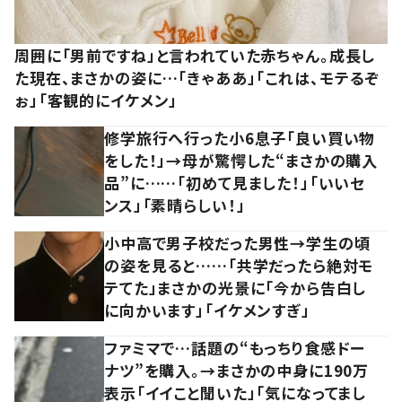
周囲に「男前ですね」と言われていた赤ちゃん。成長し
た現在、まさかの姿に…「きゃああ」「これは、モテるぞ
ぉ」「客観的にイケメン」
修学旅行へ行った小6息子「良い買い物
をした！」→母が驚愕した“まさかの購入
品”に……「初めて見ました！」「いいセ
ンス」「素晴らしい！」
小中高で男子校だった男性→学生の頃
の姿を見ると……「共学だったら絶対モ
テてた」まさかの光景に「今から告白し
に向かいます」「イケメンすぎ」
ファミマで…話題の“もっちり食感ドー
ナツ”を購入。→まさかの中身に190万
表示「イイこと聞いた」「気になってまし