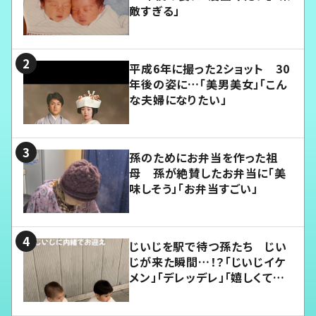
敵すぎる」
平成6年に撮った2ショット 30
年後の姿に…「美男美女」「こん
な夫婦になりたい」
孫のためにお弁当を作った祖
母 孫が絶賛したお弁当に「美
味しそう」「お弁当すごい」
じいじを駅で待つ孫たち じい
じが来た瞬間…！？「じいじイケ
メン」「デレッデレ」「嬉しくて可
愛くてたまらない」「幸せになれ
る」