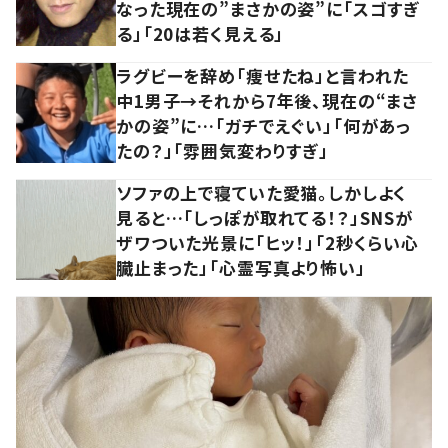
なった現在の”まさかの姿”に「スゴすぎ
る」「20は若く見える」
ラグビーを辞め「痩せたね」と言われた
中1男子→それから7年後、現在の“まさ
かの姿”に…「ガチでえぐい」「何があっ
たの？」「雰囲気変わりすぎ」
ソファの上で寝ていた愛猫。しかしよく
見ると…「しっぽが取れてる！？」SNSが
ザワついた光景に「ヒッ！」「2秒くらい心
臓止まった」「心霊写真より怖い」