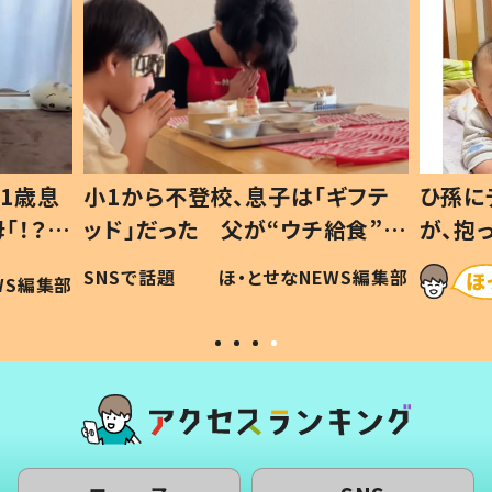
1歳息
小1から不登校、息子は「ギフテ
ひ孫に
「！？」
ッド」だった 父が“ウチ給食”を
が、抱
に「可愛
作り続ける理由とは #令和の親
「涙が
SNSで話題
ほ・とせなNEWS編集部
WS編集部
#令和の子
い」