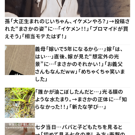
孫「大正生まれのじいちゃん、イケメンやろ？」→投稿さ
れた“まさかの姿”に…「イケメン！！」「ブロマイドが買
えそう」「相当モテたはず！」
義母「嫁いで5年になるから…」嫁「は、
はい…」直後、嫁が見た“想定外の光
景”に…「まさかのそれかい！」「お義父
さんもなんだww」「めちゃくちゃ笑いま
した」
「誰かが油こぼしたんだと…」光る膜の
ような水たまり。→まさかの正体に…「知
らなかった！！」「新たな学び…」
七夕当日…パパと子どもたちを見ると
→「初めて見る七夕の楽しみ方」衝撃の