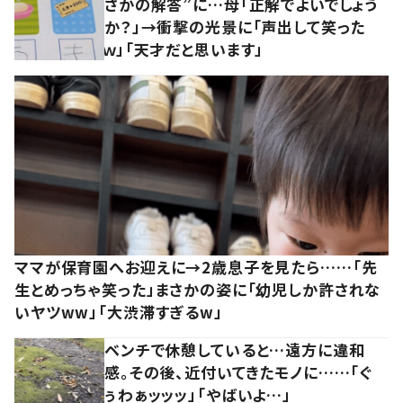
さかの解答”に…母「正解でよいでしょう
か？」→衝撃の光景に「声出して笑った
ｗ」「天才だと思います」
ママが保育園へお迎えに→2歳息子を見たら……「先
生とめっちゃ笑った」まさかの姿に「幼児しか許されな
いヤツww」「大渋滞すぎるw」
ベンチで休憩していると…遠方に違和
感。その後、近付いてきたモノに……「ぐ
ぅわぁッッッ」「やばいよ…」