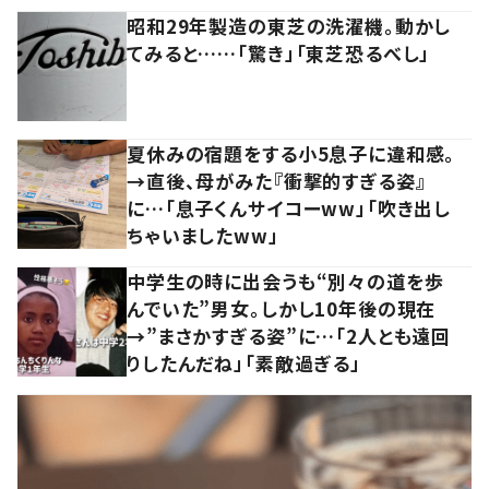
昭和29年製造の東芝の洗濯機。動かし
てみると……「驚き」「東芝恐るべし」
夏休みの宿題をする小5息子に違和感。
→直後、母がみた『衝撃的すぎる姿』
に…「息子くんサイコーww」「吹き出し
ちゃいましたww」
中学生の時に出会うも“別々の道を歩
んでいた”男女。しかし10年後の現在
→”まさかすぎる姿”に…「2人とも遠回
りしたんだね」「素敵過ぎる」