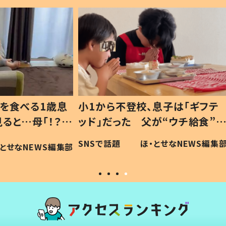
1歳息
小1から不登校、息子は「ギフテ
ひ孫に
「！？」
ッド」だった 父が“ウチ給食”を
が、抱
に「可愛
作り続ける理由とは #令和の親
「涙が
SNSで話題
ほ・とせなNEWS編集部
WS編集部
#令和の子
い」