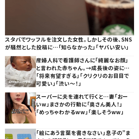
スタバでワッフルを注文した女性。しかしその後、SNS
が騒然とした投稿に…「知らなかった」「ヤバい安い」
産婦人科で看護師さんに「綺麗なお顔」
と言われた赤ちゃん。→成長後の姿に…
「将来有望すぎる」「クリクリのお目目で
可愛い」「渋い～！」
スーパーに夫を連れて行くと…妻「おー
いw」まさかの行動に「奥さん美人！」
「めっちゃわかるww」「楽しそうww」
「絵にあう言葉を書きなさい」息子の”ま