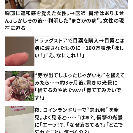
胸部に違和感を覚えた女性。→医師「異常はありませ
ん」しかしその後…判明した”まさかの病”。女性の現
在に迫る
ドラッグストアで目薬を購入→目薬とは
別に渡されたものに…180万表示「ほし
い！」「え、なにこれ！！」
“芽が出てしまったじゃがいも”を植えて
みたら…→約3ヶ月後、驚きの光景に
「捨てるのやめたｗｗ」「育ててみたいで
す！」
夜、コインランドリーで“忘れ物”を発
見。よく見ると……「はぁ？」衝撃の光景
に「エーッ！？」「なぜ落ちてる？」「どこで
忘れたことに気づくの？」