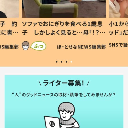
1歳息
小1から不登校、息子は「ギフテ
ひ孫に
「！？」
ッド」だった 父が“ウチ給食”を
が、抱
に「可愛
作り続ける理由とは #令和の親
「涙が
SNSで話題
ほ・とせなNEWS編集部
WS編集部
#令和の子
い」
ライター募集！
“人”のグッドニュースの取材・執筆をしてみませんか？