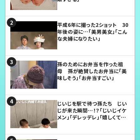
平成6年に撮った2ショット 30
年後の姿に…「美男美女」「こん
な夫婦になりたい」
孫のためにお弁当を作った祖
母 孫が絶賛したお弁当に「美
味しそう」「お弁当すごい」
じいじを駅で待つ孫たち じい
じが来た瞬間…！？「じいじイケ
メン」「デレッデレ」「嬉しくて可
愛くてたまらない」「幸せになれ
る」