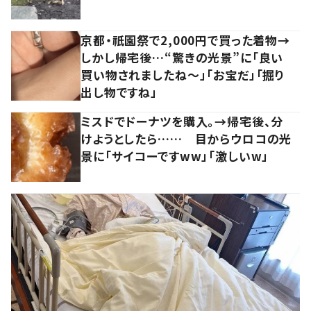
京都・祇園祭で2,000円で買った着物→
しかし帰宅後…“驚きの光景”に「良い
買い物されましたね～」「お宝だ」「掘り
出し物ですね」
ミスドでドーナツを購入。→帰宅後、分
けようとしたら…… 目からウロコの光
景に「サイコーですww」「激しいw」