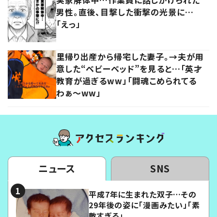
男性。直後、目撃した衝撃の光景に…
「えっ」
里帰り出産から帰宅した妻子。→夫が用
意した“ベビーベッド”を見ると…「英才
教育が過ぎるww」「闘魂こめられてる
わぁ～ww」
ニュース
SNS
平成7年に生まれた双子…その
29年後の姿に「漫画みたい」「素
敵すぎる」