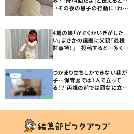
み？」母「4回だよ」と伝えると…
→その後の息子の行動に「わか
るよその気持ち」「うちの子も！」
の声
4歳の娘「かぞくかいぎがした
い」まさかの議題に父親「最検
討事項！」 投稿すると…多くの
意見が寄せられる！
つかまり立ちしかできない我が
子…保育園では1人で立って
る！？ 両親の前では頑なに立た
ない1歳児が可愛すぎる…！