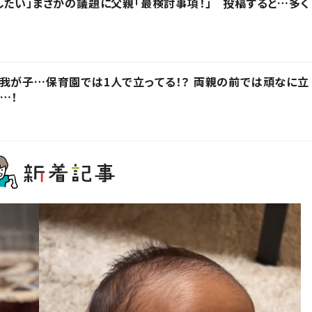
したい」まさかの議題に父親「最検討事項！」 投稿すると…多く
我が子…保育園では1人で立ってる！？ 両親の前では頑なに立
…！