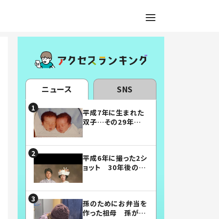
ニュース
SNS
平成7年に生まれた
双子…その29年後
の姿に「漫画みたい」
「素敵すぎる」
平成6年に撮った2シ
ョット 30年後の姿
に…「美男美女」「こ
んな夫婦になりた
い」
孫のためにお弁当を
作った祖母 孫が絶