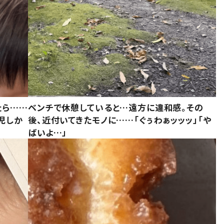
たら……
ベンチで休憩していると…遠方に違和感。その
児しか
後、近付いてきたモノに……「ぐぅわぁッッッ」「や
ばいよ…」