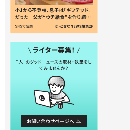
小1から不登校、息子は「ギフテッド」
だった 父が“ウチ給食”を作り続け
る理由とは #令和の親 #令和の子
SNSで話題
ほ・とせなNEWS編集部
ライター募集！
“人”のグッドニュースの取材・執筆をし
てみませんか？
お問い合わせページへ