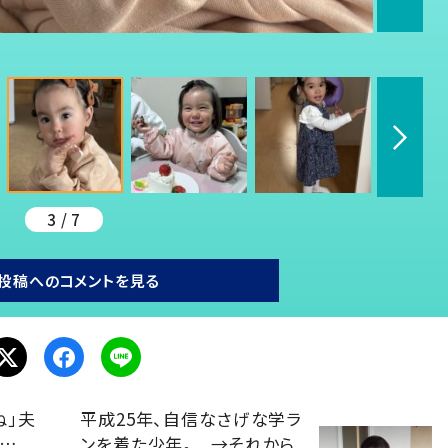
3 / 7
投稿へのコメントを見る
ね」夫
平成25年、自信なさげな学ラ
後…
ンを着た少年。 →それから