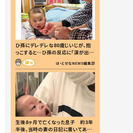
ひ孫にデレデレな80歳じいじが、抱
っこすると…ひ孫の反応に「涙が出ま
した」「可愛くて仕方ない」
ほ・とせなNEWS編集部
生後8ヶ月で亡くなった息子 約3年
半後、当時の妻の日記に書いてあっ