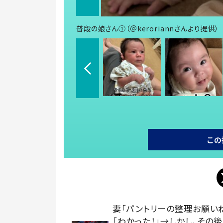
普段の娘さん①（＠keroriannさんより提供）
この
妻「パントリーの整理お願い
「わかった！」→しかし、その