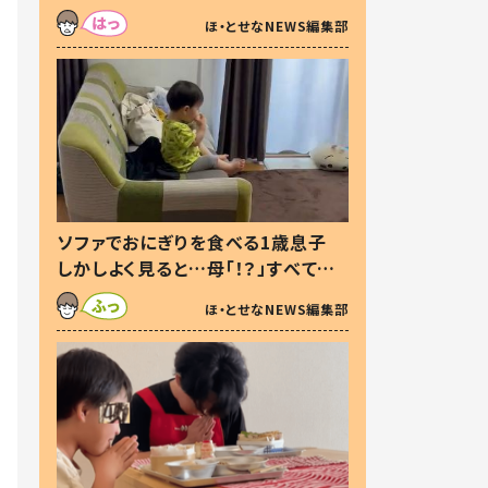
た本音とは
ほ・とせなNEWS編集部
ソファでおにぎりを食べる1歳息子
しかしよく見ると…母「！？」すべてを
察した母の投稿に「可愛いから許
ほ・とせなNEWS編集部
す！」「現行犯〜」