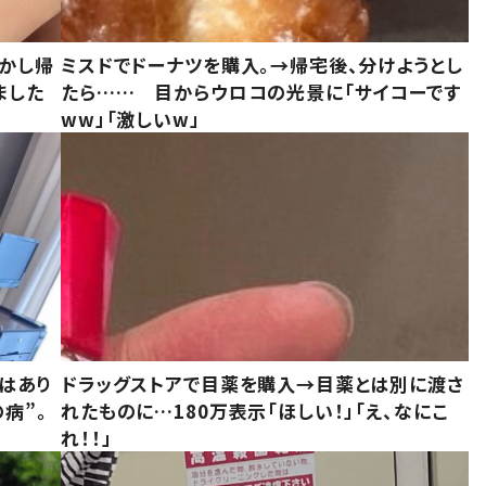
しかし帰
ミスドでドーナツを購入。→帰宅後、分けようとし
ました
たら…… 目からウロコの光景に「サイコーです
ww」「激しいw」
はあり
ドラッグストアで目薬を購入→目薬とは別に渡さ
病”。
れたものに…180万表示「ほしい！」「え、なにこ
れ！！」