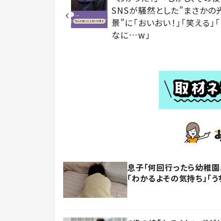
SNSが騒然とした”まさかの
景”に「おいおい！」「笑える」
なに…w」
息子「何回行ったら幼稚園
「わかるよその気持ち」「う