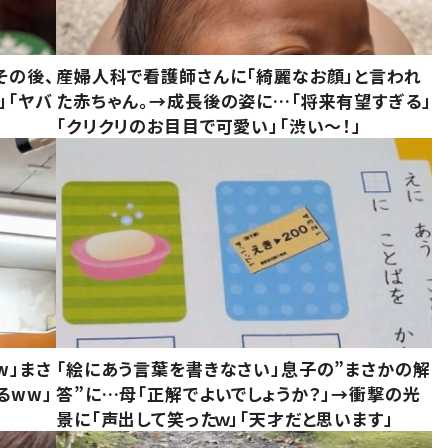
その後、
産婦人科で看護師さんに「綺麗なお顔」と言われ
」「ヤバ
た赤ちゃん。→成長後の姿に…「将来有望すぎる」
「クリクリのお目目で可愛い」「渋い～！」
w」まさ
「絵にあう言葉を書きなさい」息子の”まさかの解
るww」
答”に…母「正解でよいでしょうか？」→衝撃の光
景に「声出して笑ったｗ」「天才だと思います」