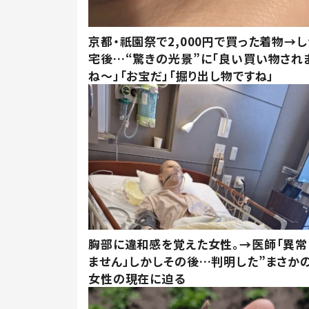
京都・祇園祭で2,000円で買った着物→
宅後…“驚きの光景”に「良い買い物され
ね～」「お宝だ」「掘り出し物ですね」
胸部に違和感を覚えた女性。→医師「異常
ません」しかしその後…判明した”まさかの
女性の現在に迫る