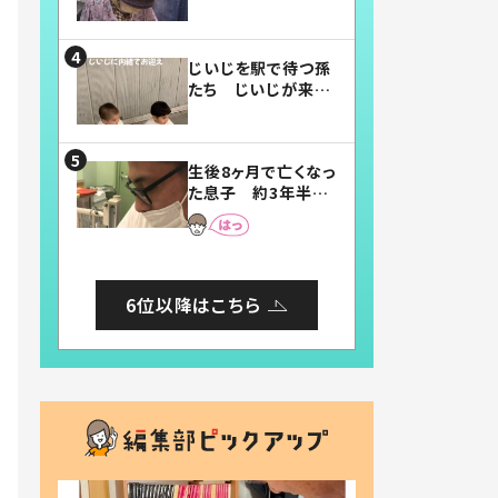
賛したお弁当に「美
味しそう」「お弁当す
ごい」
じいじを駅で待つ孫
たち じいじが来た
瞬間…！？「じいじイ
ケメン」「デレッデレ」
「嬉しくて可愛くてた
生後8ヶ月で亡くなっ
まらない」「幸せにな
た息子 約3年半
れる」
後、当時の妻の日記
に書いてあった本音
とは
6位以降はこちら