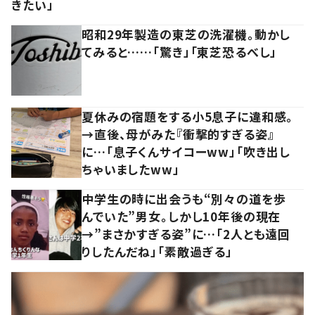
きたい」
昭和29年製造の東芝の洗濯機。動かし
てみると……「驚き」「東芝恐るべし」
夏休みの宿題をする小5息子に違和感。
→直後、母がみた『衝撃的すぎる姿』
に…「息子くんサイコーww」「吹き出し
ちゃいましたww」
中学生の時に出会うも“別々の道を歩
んでいた”男女。しかし10年後の現在
→”まさかすぎる姿”に…「2人とも遠回
りしたんだね」「素敵過ぎる」