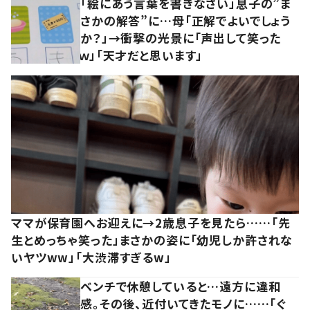
「絵にあう言葉を書きなさい」息子の”ま
さかの解答”に…母「正解でよいでしょう
か？」→衝撃の光景に「声出して笑った
ｗ」「天才だと思います」
ママが保育園へお迎えに→2歳息子を見たら……「先
生とめっちゃ笑った」まさかの姿に「幼児しか許されな
いヤツww」「大渋滞すぎるw」
ベンチで休憩していると…遠方に違和
感。その後、近付いてきたモノに……「ぐ