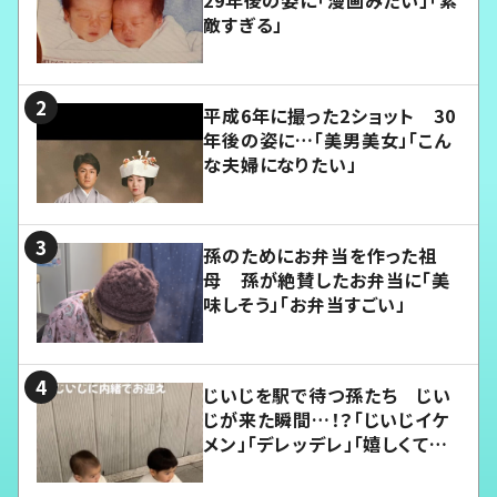
敵すぎる」
平成6年に撮った2ショット 30
年後の姿に…「美男美女」「こん
な夫婦になりたい」
孫のためにお弁当を作った祖
母 孫が絶賛したお弁当に「美
味しそう」「お弁当すごい」
じいじを駅で待つ孫たち じい
じが来た瞬間…！？「じいじイケ
メン」「デレッデレ」「嬉しくて可
愛くてたまらない」「幸せになれ
る」