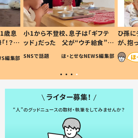
1歳息
小1から不登校、息子は「ギフテ
ひ孫に
「！？」
ッド」だった 父が“ウチ給食”を
が、抱
に「可愛
作り続ける理由とは #令和の親
「涙が
SNSで話題
ほ・とせなNEWS編集部
WS編集部
#令和の子
い」
ライター募集！
“人”のグッドニュースの取材・執筆をしてみませんか？