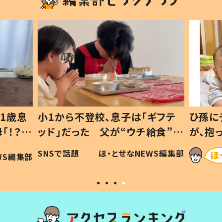
1歳息
小1から不登校、息子は「ギフテ
ひ孫に
「！？」
ッド」だった 父が“ウチ給食”を
が、抱
に「可愛
作り続ける理由とは #令和の親
「涙が
SNSで話題
ほ・とせなNEWS編集部
WS編集部
#令和の子
い」