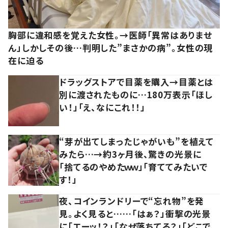
胸部に違和感を覚えた女性。→医師「異常はありませ
ん」しかしその後…判明した”まさかの病”。女性の現
在に迫る
ドラッグストアで目薬を購入→目薬とは
別に渡されたものに…180万表示「ほし
い！」「え、なにこれ！！」
“芽が出てしまったじゃがいも”を植えて
みたら…→約3ヶ月後、驚きの光景に
「捨てるのやめたｗｗ」「育ててみたいで
す！」
夜、コインランドリーで“忘れ物”を発
見。よく見ると……「はぁ？」衝撃の光景
に「エーッ！？」「なぜ落ちてる？」「どこで