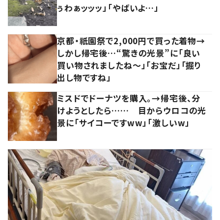
ぅわぁッッッ」「やばいよ…」
京都・祇園祭で2,000円で買った着物→
しかし帰宅後…“驚きの光景”に「良い
買い物されましたね～」「お宝だ」「掘り
出し物ですね」
ミスドでドーナツを購入。→帰宅後、分
けようとしたら…… 目からウロコの光
景に「サイコーですww」「激しいw」