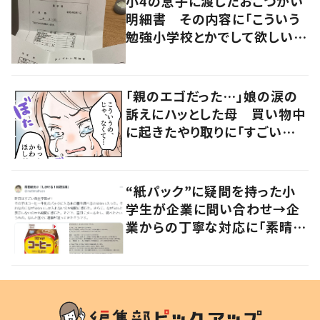
小4の息子に渡したおこづかい
明細書 その内容に「こういう
勉強小学校とかでして欲しい」
「社会勉強になりますね」の声
「親のエゴだった…」娘の涙の
訴えにハッとした母 買い物中
に起きたやり取りに「すごい分
かる」「改めて気付かされた」
“紙パック”に疑問を持った小
学生が企業に問い合わせ→企
業からの丁寧な対応に「素晴ら
しい」の声