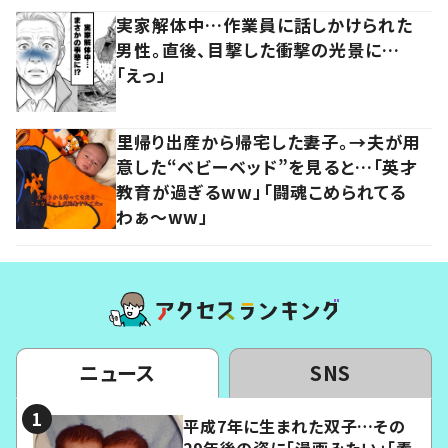
実家解体中…作業員に話しかけられた
男性。直後、目撃した衝撃の光景に…
「えっ」
里帰り出産から帰宅した妻子。→夫が用
意した“ベビーベッド”を見ると…「英才
教育が過ぎるww」「闘魂こめられてる
わぁ～ww」
ニュース
SNS
平成7年に生まれた双子…その
29年後の姿に「漫画みたい」「素