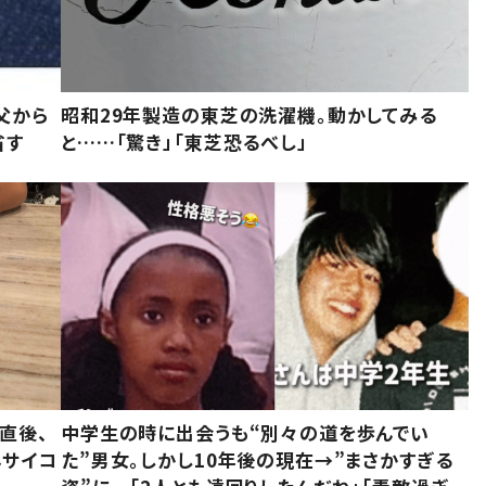
父から
昭和29年製造の東芝の洗濯機。動かしてみる
省す
と……「驚き」「東芝恐るべし」
直後、
中学生の時に出会うも“別々の道を歩んでい
んサイコ
た”男女。しかし10年後の現在→”まさかすぎる