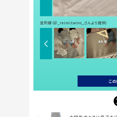
並列寝（＠_reimi.twins_さんより提供）
この