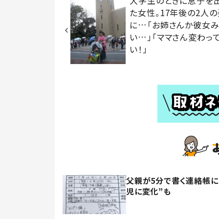
大学生のときに息子を
た女性。17年後の2人の
に…「お姉さんか彼女
い…」「ママさん変わっ
い！」
父親が5分で書く連絡帳に
児に変化”も