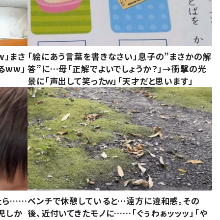
w」まさ
「絵にあう言葉を書きなさい」息子の”まさかの解
るww」
答”に…母「正解でよいでしょうか？」→衝撃の光
景に「声出して笑ったｗ」「天才だと思います」
たら……
ベンチで休憩していると…遠方に違和感。その
児しか
後、近付いてきたモノに……「ぐぅわぁッッッ」「や