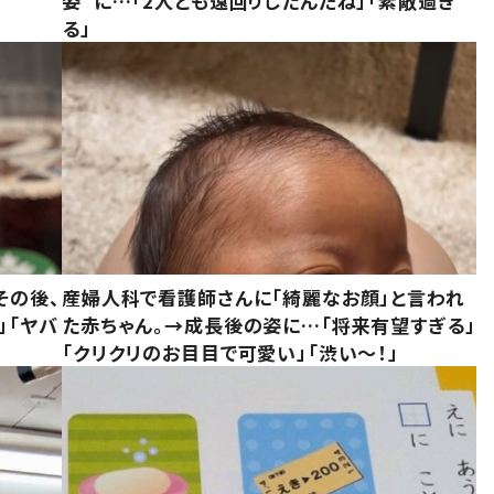
姿”に…「2人とも遠回りしたんだね」「素敵過ぎ
る」
その後、
産婦人科で看護師さんに「綺麗なお顔」と言われ
」「ヤバ
た赤ちゃん。→成長後の姿に…「将来有望すぎる」
「クリクリのお目目で可愛い」「渋い～！」