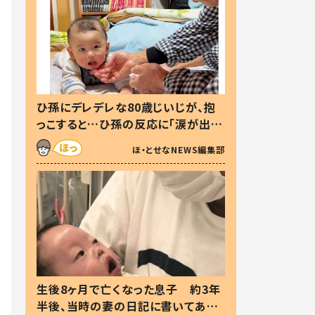
ひ孫にデレデレな80歳じいじが、抱
っこすると…ひ孫の反応に「涙が出ま
した」「可愛くて仕方ない」
ほ・とせなNEWS編集部
生後8ヶ月で亡くなった息子 約3年
半後、当時の妻の日記に書いてあっ