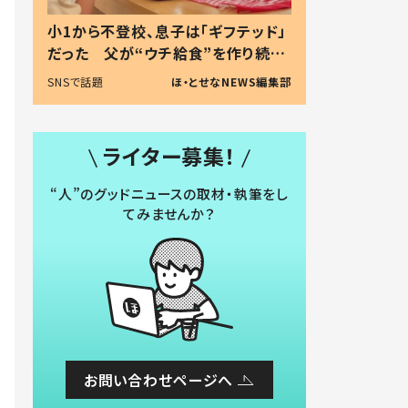
小1から不登校、息子は「ギフテッド」
だった 父が“ウチ給食”を作り続け
る理由とは #令和の親 #令和の子
SNSで話題
ほ・とせなNEWS編集部
ライター募集！
“人”のグッドニュースの取材・執筆をし
てみませんか？
お問い合わせページへ