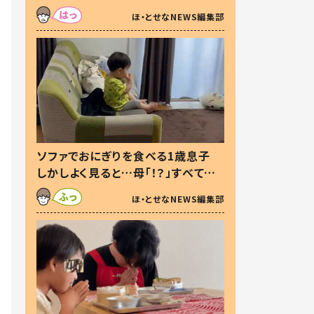
た本音とは
ほ・とせなNEWS編集部
ソファでおにぎりを食べる1歳息子
しかしよく見ると…母「！？」すべてを
察した母の投稿に「可愛いから許
ほ・とせなNEWS編集部
す！」「現行犯〜」