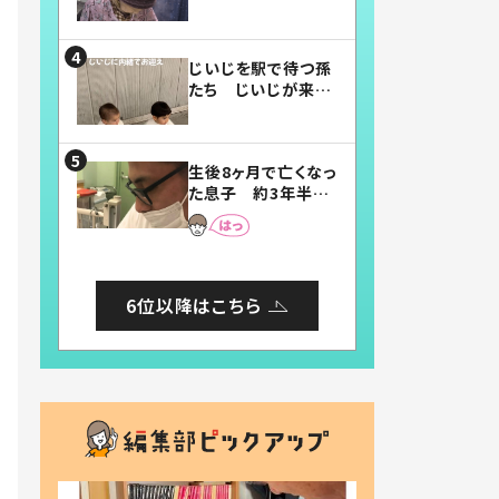
賛したお弁当に「美
味しそう」「お弁当す
ごい」
じいじを駅で待つ孫
たち じいじが来た
瞬間…！？「じいじイ
ケメン」「デレッデレ」
「嬉しくて可愛くてた
生後8ヶ月で亡くなっ
まらない」「幸せにな
た息子 約3年半
れる」
後、当時の妻の日記
に書いてあった本音
とは
6位以降はこちら