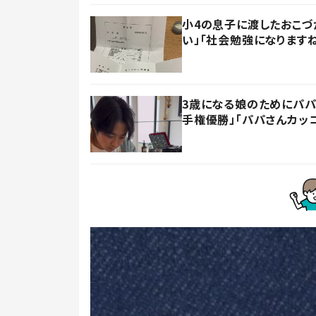
小4の息子に渡したおこづ
い」「社会勉強になります
3歳になる娘のためにパパ
手権優勝」「パパさんカッ