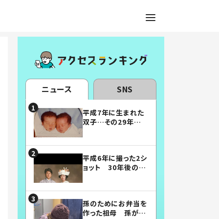
ニュース
SNS
平成7年に生まれた
双子…その29年後
の姿に「漫画みたい」
「素敵すぎる」
平成6年に撮った2シ
ョット 30年後の姿
に…「美男美女」「こ
んな夫婦になりた
い」
孫のためにお弁当を
作った祖母 孫が絶