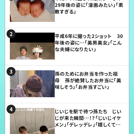
29年後の姿に「漫画みたい」「素
敵すぎる」
平成6年に撮った2ショット 30
年後の姿に…「美男美女」「こん
な夫婦になりたい」
孫のためにお弁当を作った祖
母 孫が絶賛したお弁当に「美
味しそう」「お弁当すごい」
じいじを駅で待つ孫たち じい
じが来た瞬間…！？「じいじイケ
メン」「デレッデレ」「嬉しくて可
愛くてたまらない」「幸せになれ