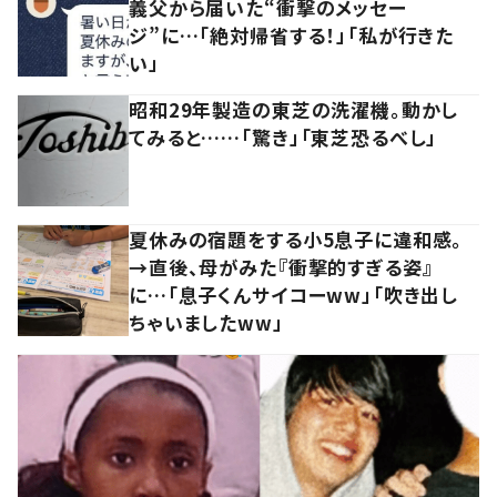
義父から届いた“衝撃のメッセー
ジ”に…「絶対帰省する！」「私が行きた
い」
昭和29年製造の東芝の洗濯機。動かし
てみると……「驚き」「東芝恐るべし」
夏休みの宿題をする小5息子に違和感。
→直後、母がみた『衝撃的すぎる姿』
に…「息子くんサイコーww」「吹き出し
ちゃいましたww」