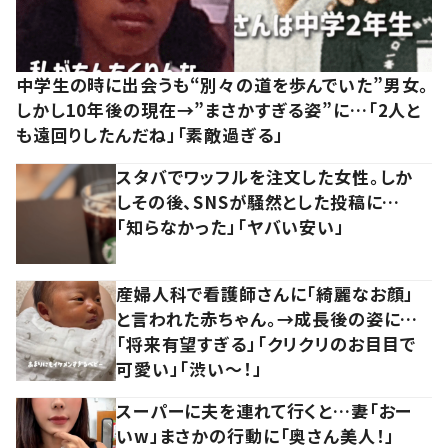
中学生の時に出会うも“別々の道を歩んでいた”男女。
しかし10年後の現在→”まさかすぎる姿”に…「2人と
も遠回りしたんだね」「素敵過ぎる」
スタバでワッフルを注文した女性。しか
しその後、SNSが騒然とした投稿に…
「知らなかった」「ヤバい安い」
産婦人科で看護師さんに「綺麗なお顔」
と言われた赤ちゃん。→成長後の姿に…
「将来有望すぎる」「クリクリのお目目で
可愛い」「渋い～！」
スーパーに夫を連れて行くと…妻「おー
いw」まさかの行動に「奥さん美人！」