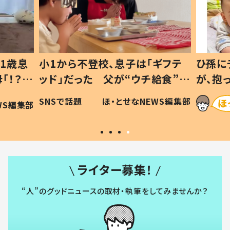
1歳息
小1から不登校、息子は「ギフテ
ひ孫に
「！？」
ッド」だった 父が“ウチ給食”を
が、抱
に「可愛
作り続ける理由とは #令和の親
「涙が
SNSで話題
ほ・とせなNEWS編集部
WS編集部
#令和の子
い」
ライター募集！
“人”のグッドニュースの取材・執筆をしてみませんか？