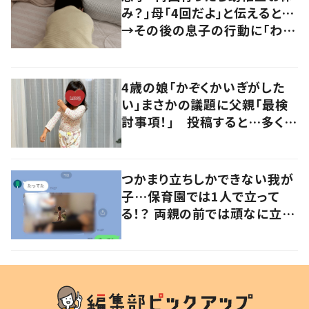
み？」母「4回だよ」と伝えると…
→その後の息子の行動に「わか
るよその気持ち」「うちの子も！」
の声
4歳の娘「かぞくかいぎがした
い」まさかの議題に父親「最検
討事項！」 投稿すると…多くの
意見が寄せられる！
つかまり立ちしかできない我が
子…保育園では1人で立って
る！？ 両親の前では頑なに立た
ない1歳児が可愛すぎる…！