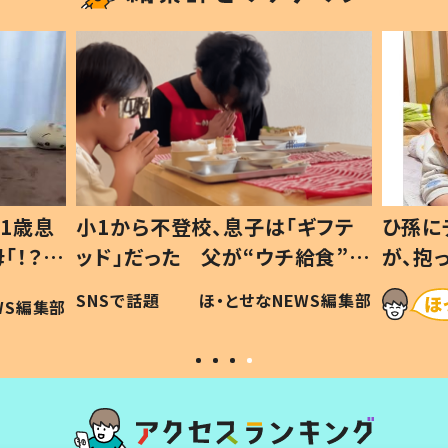
1歳息
小1から不登校、息子は「ギフテ
ひ孫に
「！？」
ッド」だった 父が“ウチ給食”を
が、抱
に「可愛
作り続ける理由とは #令和の親
「涙が
SNSで話題
ほ・とせなNEWS編集部
WS編集部
#令和の子
い」