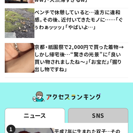
ベンチで休憩していると…遠方に違和
感。その後、近付いてきたモノに……「ぐ
ぅわぁッッッ」「やばいよ…」
京都・祇園祭で2,000円で買った着物→
しかし帰宅後…“驚きの光景”に「良い
買い物されましたね～」「お宝だ」「掘り
出し物ですね」
ニュース
SNS
平成7年に生まれた双子…その