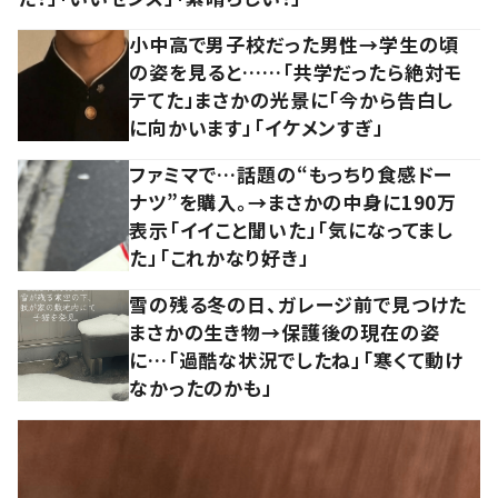
小中高で男子校だった男性→学生の頃
の姿を見ると……「共学だったら絶対モ
テてた」まさかの光景に「今から告白し
に向かいます」「イケメンすぎ」
ファミマで…話題の“もっちり食感ドー
ナツ”を購入。→まさかの中身に190万
表示「イイこと聞いた」「気になってまし
た」「これかなり好き」
雪の残る冬の日、ガレージ前で見つけた
まさかの生き物→保護後の現在の姿
に…「過酷な状況でしたね」「寒くて動け
なかったのかも」