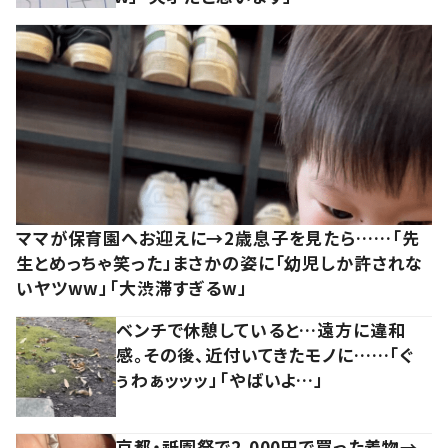
ママが保育園へお迎えに→2歳息子を見たら……「先
生とめっちゃ笑った」まさかの姿に「幼児しか許されな
いヤツww」「大渋滞すぎるw」
ベンチで休憩していると…遠方に違和
感。その後、近付いてきたモノに……「ぐ
ぅわぁッッッ」「やばいよ…」
京都・祇園祭で2,000円で買った着物→