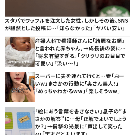
スタバでワッフルを注文した女性。しかしその後、SNS
が騒然とした投稿に…「知らなかった」「ヤバい安い」
産婦人科で看護師さんに「綺麗なお顔」
と言われた赤ちゃん。→成長後の姿に…
「将来有望すぎる」「クリクリのお目目で
可愛い」「渋い～！」
スーパーに夫を連れて行くと…妻「おー
いw」まさかの行動に「奥さん美人！」
「めっちゃわかるww」「楽しそうww」
「絵にあう言葉を書きなさい」息子の”ま
さかの解答”に…母「正解でよいでしょう
か？」→衝撃の光景に「声出して笑った
ｗ」「天才だと思います」