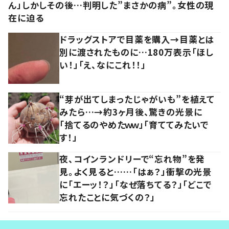
ん」しかしその後…判明した”まさかの病”。女性の現
在に迫る
ドラッグストアで目薬を購入→目薬とは
別に渡されたものに…180万表示「ほし
い！」「え、なにこれ！！」
“芽が出てしまったじゃがいも”を植えて
みたら…→約3ヶ月後、驚きの光景に
「捨てるのやめたｗｗ」「育ててみたいで
す！」
夜、コインランドリーで“忘れ物”を発
見。よく見ると……「はぁ？」衝撃の光景
に「エーッ！？」「なぜ落ちてる？」「どこで
忘れたことに気づくの？」