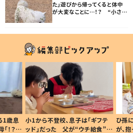
た」遊びから帰ってくると体中
が大変なことに…！？ “小さい
秋を見つけた犬”が可愛い…！
1歳息
小1から不登校、息子は「ギフテ
ひ孫に
「！？」
ッド」だった 父が“ウチ給食”を
が、抱