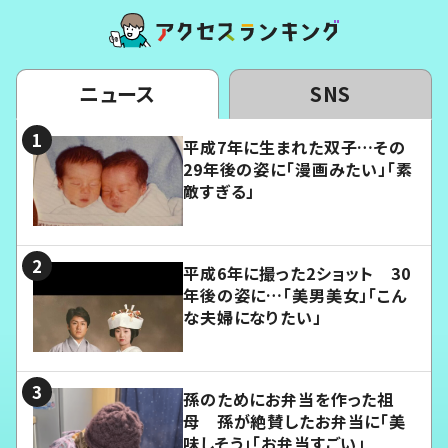
ニュース
SNS
平成7年に生まれた双子…その
29年後の姿に「漫画みたい」「素
敵すぎる」
平成6年に撮った2ショット 30
年後の姿に…「美男美女」「こん
な夫婦になりたい」
孫のためにお弁当を作った祖
母 孫が絶賛したお弁当に「美
味しそう」「お弁当すごい」