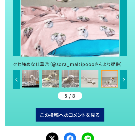
クセ強めな仕草②（@sora_maltipoooさんより提供）
5 / 8
この投稿へのコメントを見る