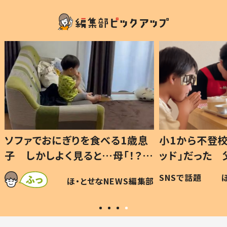
1歳息
小1から不登校、息子は「ギフテ
ひ孫に
「！？」
ッド」だった 父が“ウチ給食”を
が、抱
に「可愛
作り続ける理由とは #令和の親
「涙が
SNSで話題
ほ・とせなNEWS編集部
WS編集部
#令和の子
い」