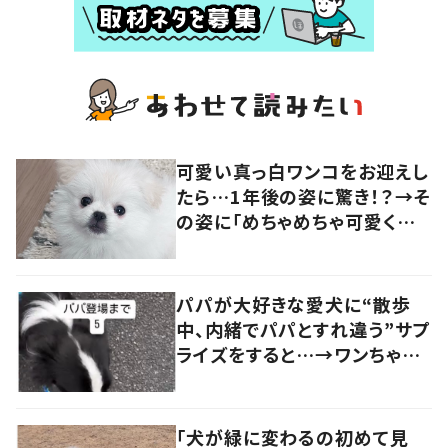
可愛い真っ白ワンコをお迎えし
たら…1年後の姿に驚き！？→そ
の姿に「めちゃめちゃ可愛くて
笑いました」「個性が光ってる」
の声
パパが大好きな愛犬に“散歩
中、内緒でパパとすれ違う”サプ
ライズをすると…→ワンちゃん
の反応に「可愛すぎる」「賢い
子」の声
「犬が緑に変わるの初めて見