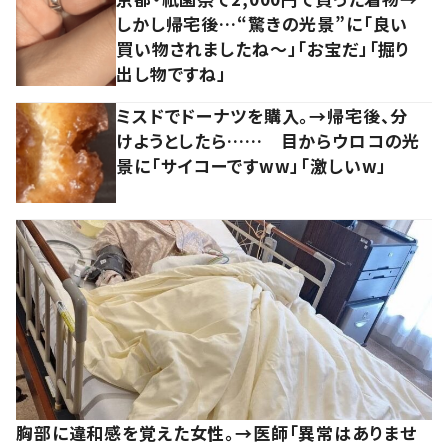
しかし帰宅後…“驚きの光景”に「良い
買い物されましたね～」「お宝だ」「掘り
出し物ですね」
ミスドでドーナツを購入。→帰宅後、分
けようとしたら…… 目からウロコの光
景に「サイコーですww」「激しいw」
胸部に違和感を覚えた女性。→医師「異常はありませ