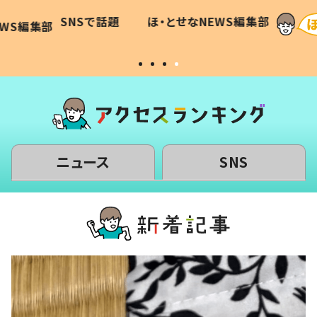
に「可愛
作り続ける理由とは #令和の親
「涙が
SNSで話題
ほ・とせなNEWS編集部
WS編集部
#令和の子
い」
ニュース
SNS