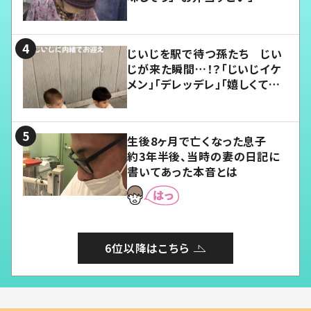
じいじを駅で待つ孫たち じい
じが来た瞬間…！？「じいじイケ
メン」「デレッデレ」「嬉しくて可
愛くてたまらない」「幸せになれ
る」
生後8ヶ月で亡くなった息子
約3年半後、当時の妻の日記に
書いてあった本音とは
6位以降はこちら