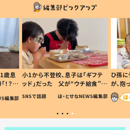
1歳息
小1から不登校、息子は「ギフテ
ひ孫に
「！？」
ッド」だった 父が“ウチ給食”を
が、抱
に「可愛
作り続ける理由とは #令和の親
「涙が
SNSで話題
ほ・とせなNEWS編集部
WS編集部
#令和の子
い」