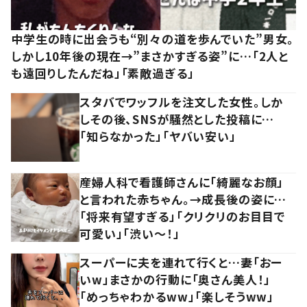
中学生の時に出会うも“別々の道を歩んでいた”男女。
しかし10年後の現在→”まさかすぎる姿”に…「2人と
も遠回りしたんだね」「素敵過ぎる」
スタバでワッフルを注文した女性。しか
しその後、SNSが騒然とした投稿に…
「知らなかった」「ヤバい安い」
産婦人科で看護師さんに「綺麗なお顔」
と言われた赤ちゃん。→成長後の姿に…
「将来有望すぎる」「クリクリのお目目で
可愛い」「渋い～！」
スーパーに夫を連れて行くと…妻「おー
いw」まさかの行動に「奥さん美人！」
「めっちゃわかるww」「楽しそうww」