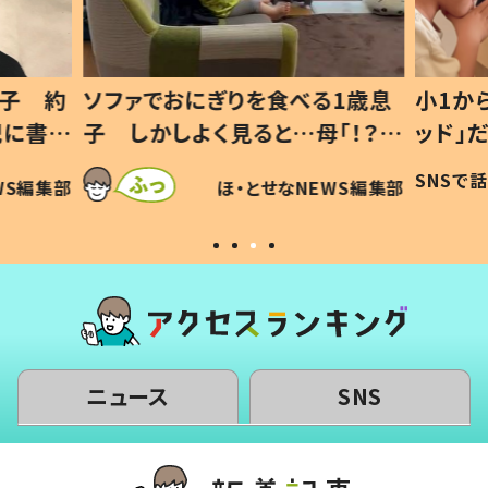
息子 約
ソファでおにぎりを食べる1歳息
小1か
記に書い
子 しかしよく見ると…母「！？」
ッド」
すべてを察した母の投稿に「可愛
作り続
SNSで
WS編集部
ほ・とせなNEWS編集部
いから許す！」「現行犯〜」
#令和
ニュース
SNS