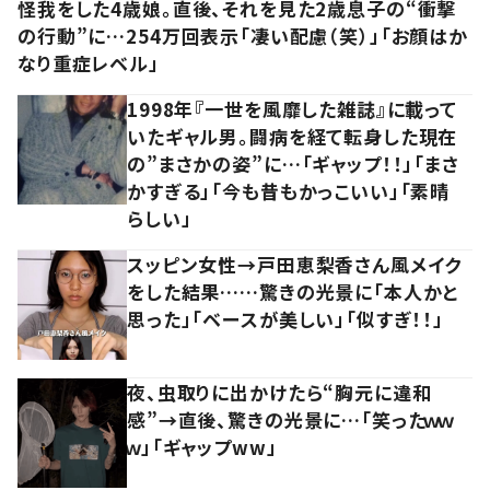
怪我をした4歳娘。直後、それを見た2歳息子の“衝撃
の行動”に…254万回表示「凄い配慮（笑）」「お顔はか
なり重症レベル」
1998年『一世を風靡した雑誌』に載って
いたギャル男。闘病を経て転身した現在
の”まさかの姿”に…「ギャップ！！」「まさ
かすぎる」「今も昔もかっこいい」「素晴
らしい」
スッピン女性→戸田恵梨香さん風メイク
をした結果……驚きの光景に「本人かと
思った」「ベースが美しい」「似すぎ！！」
夜、虫取りに出かけたら“胸元に違和
感”→直後、驚きの光景に…「笑ったｗｗ
ｗ」「ギャップww」