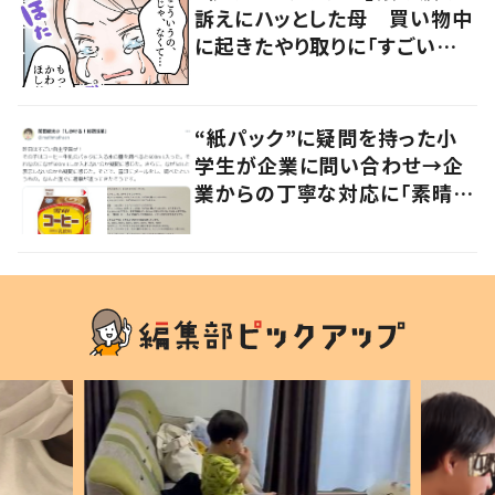
訴えにハッとした母 買い物中
に起きたやり取りに「すごい分
かる」「改めて気付かされた」
“紙パック”に疑問を持った小
学生が企業に問い合わせ→企
業からの丁寧な対応に「素晴ら
しい」の声