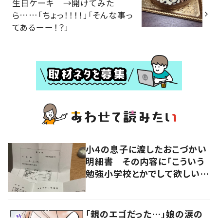
生日ケーキ →開けてみた
ら……「ちょっ！！！！」「そんな事っ
てあるーー！？」
小4の息子に渡したおこづかい
明細書 その内容に「こういう
勉強小学校とかでして欲しい」
「社会勉強になりますね」の声
「親のエゴだった…」娘の涙の