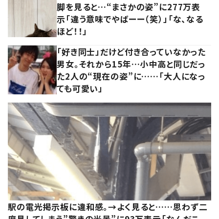
脚を見ると…“まさかの姿”に277万表
示「違う意味でやばーー（笑）」「な、なる
ほど！！」
「好き同士」だけど付き合っていなかった
男女。それから15年…小中高と同じだっ
た2人の“現在の姿”に……「大人になっ
ても可愛い」
駅の電光掲示板に違和感。→よく見ると……思わず二
度見してしまう”驚きの光景”に93万表示「なんだこ