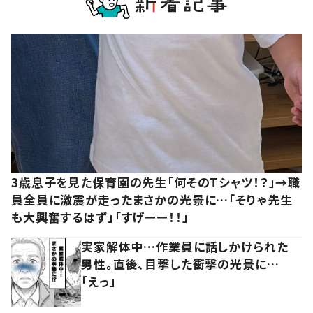
3歳息子を見た保育園の先生「何そのTシャツ！？」→職
員全員に激震が走ったまさかの光景に…「そりゃ先生
も大興奮するはず」「すげーー！！」
実家解体中…作業員に話しかけられた
男性。直後、目撃した衝撃の光景に…
「えっ」