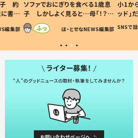
息子 約
ソファでおにぎりを食べる1歳息
小1か
記に書い
子 しかしよく見ると…母「！？」
ッド」
すべてを察した母の投稿に「可愛
作り続
SNSで
WS編集部
ほ・とせなNEWS編集部
いから許す！」「現行犯〜」
#令和
ライター募集！
“人”のグッドニュースの取材・執筆をしてみませんか？
お問い合わせページへ