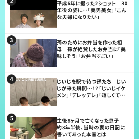
平成6年に撮った2ショット 30
年後の姿に…「美男美女」「こん
な夫婦になりたい」
孫のためにお弁当を作った祖
母 孫が絶賛したお弁当に「美
味しそう」「お弁当すごい」
じいじを駅で待つ孫たち じい
じが来た瞬間…！？「じいじイケ
メン」「デレッデレ」「嬉しくて可
愛くてたまらない」「幸せになれ
る」
生後8ヶ月で亡くなった息子
約3年半後、当時の妻の日記に
書いてあった本音とは