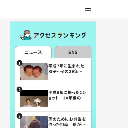
ニュース
SNS
平成7年に生まれた
双子…その29年後
の姿に「漫画みたい」
「素敵すぎる」
平成6年に撮った2シ
ョット 30年後の姿
に…「美男美女」「こ
んな夫婦になりた
い」
孫のためにお弁当を
作った祖母 孫が絶