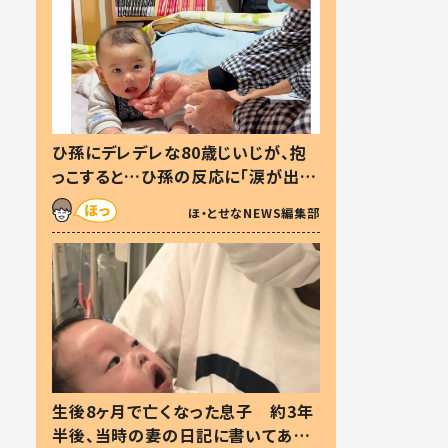
ひ孫にデレデレな80歳じいじが、抱
っこすると…ひ孫の反応に「涙が出ま
した」「可愛くて仕方ない」
ほ・とせなNEWS編集部
生後8ヶ月で亡くなった息子 約3年
半後、当時の妻の日記に書いてあっ