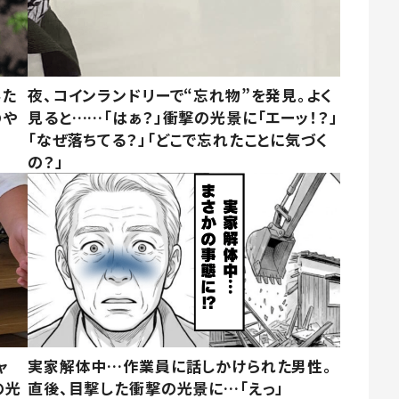
みた
夜、コインランドリーで“忘れ物”を発見。よく
のや
見ると……「はぁ？」衝撃の光景に「エーッ！？」
「なぜ落ちてる？」「どこで忘れたことに気づく
の？」
ャ
実家解体中…作業員に話しかけられた男性。
の光
直後、目撃した衝撃の光景に…「えっ」