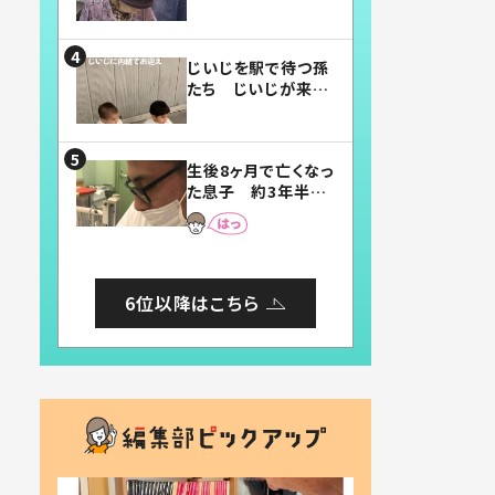
賛したお弁当に「美
味しそう」「お弁当す
ごい」
じいじを駅で待つ孫
たち じいじが来た
瞬間…！？「じいじイ
ケメン」「デレッデレ」
「嬉しくて可愛くてた
生後8ヶ月で亡くなっ
まらない」「幸せにな
た息子 約3年半
れる」
後、当時の妻の日記
に書いてあった本音
とは
6位以降はこちら