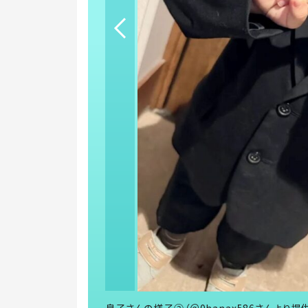
息子さんの様子②（＠0hanax586さんより提