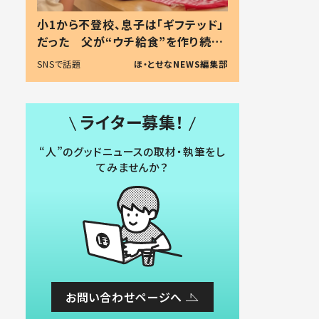
小1から不登校、息子は「ギフテッド」
だった 父が“ウチ給食”を作り続け
る理由とは #令和の親 #令和の子
SNSで話題
ほ・とせなNEWS編集部
ライター募集！
“人”のグッドニュースの取材・執筆をし
てみませんか？
お問い合わせページへ