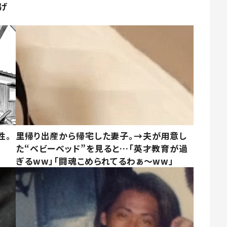
げ
性。
里帰り出産から帰宅した妻子。→夫が用意し
た“ベビーベッド”を見ると…「英才教育が過
ぎるww」「闘魂こめられてるわぁ～ww」