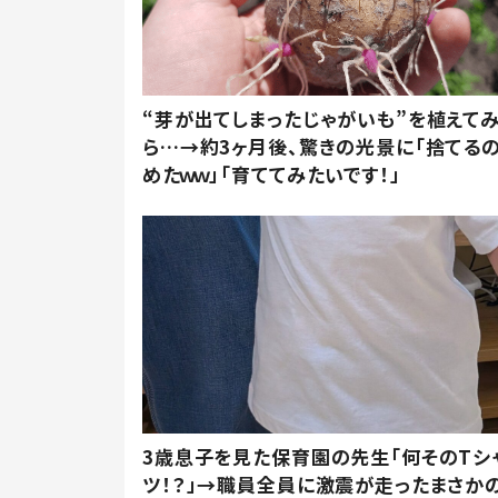
“芽が出てしまったじゃがいも”を植えて
ら…→約3ヶ月後、驚きの光景に「捨てる
めたｗｗ」「育ててみたいです！」
3歳息子を見た保育園の先生「何そのTシ
ツ！？」→職員全員に激震が走ったまさか