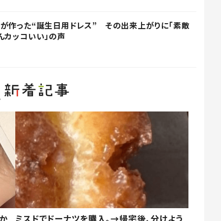
が作った“誕生日用ドレス” その出来上がりに「素敵
んカッコいい」の声
しか
ミスドでドーナツを購入。→帰宅後、分けよう