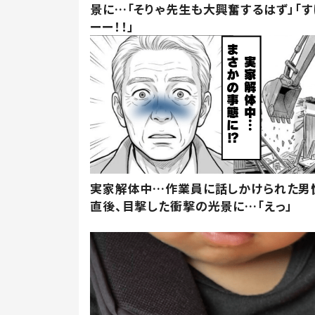
景に…「そりゃ先生も大興奮するはず」「す
ーー！！」
実家解体中…作業員に話しかけられた男
直後、目撃した衝撃の光景に…「えっ」