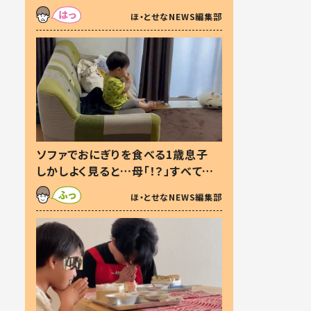
た本音とは
ほ・とせなNEWS編集部
ソファでおにぎりを食べる1歳息子
しかしよく見ると…母「！？」すべてを
察した母の投稿に「可愛いから許
ほ・とせなNEWS編集部
す！」「現行犯〜」