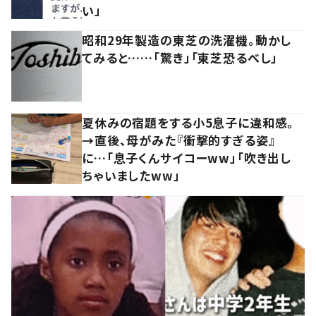
い」
昭和29年製造の東芝の洗濯機。動かし
てみると……「驚き」「東芝恐るべし」
夏休みの宿題をする小5息子に違和感。
→直後、母がみた『衝撃的すぎる姿』
に…「息子くんサイコーww」「吹き出し
ちゃいましたww」