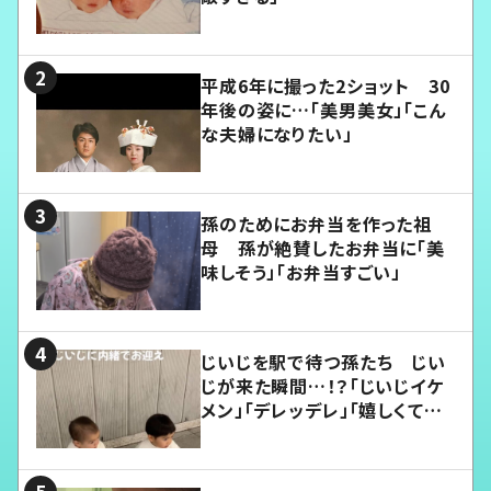
平成6年に撮った2ショット 30
年後の姿に…「美男美女」「こん
な夫婦になりたい」
孫のためにお弁当を作った祖
母 孫が絶賛したお弁当に「美
味しそう」「お弁当すごい」
じいじを駅で待つ孫たち じい
じが来た瞬間…！？「じいじイケ
メン」「デレッデレ」「嬉しくて可
愛くてたまらない」「幸せになれ
る」