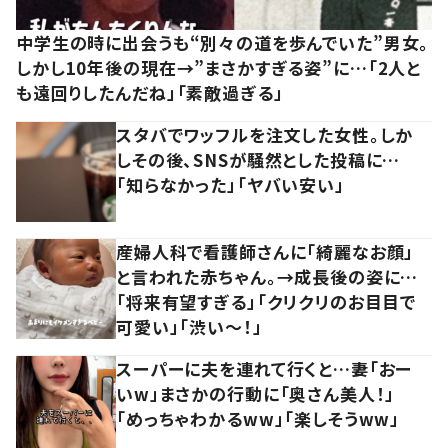
中学生の時に出会うも“別々の道を歩んでいた”男女。
しかし10年後の現在→”まさかすぎる姿”に…「2人と
も遠回りしたんだね」「素敵過ぎる」
スタバでワッフルを注文した女性。しか
しその後、SNSが騒然とした投稿に…
「知らなかった」「ヤバい安い」
産婦人科で看護師さんに「綺麗なお顔」
と言われた赤ちゃん。→成長後の姿に…
「将来有望すぎる」「クリクリのお目目で
可愛い」「渋い～！」
スーパーに夫を連れて行くと…妻「おー
いw」まさかの行動に「奥さん美人！」
「めっちゃわかるww」「楽しそうww」