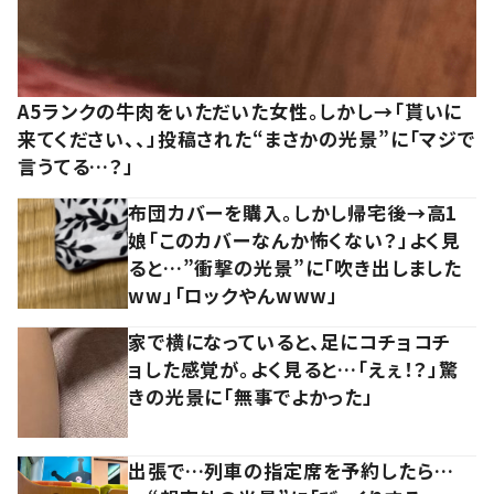
A5ランクの牛肉をいただいた女性。しかし→「貰いに
来てください、、」投稿された“まさかの光景”に「マジで
言うてる…？」
布団カバーを購入。しかし帰宅後→高1
娘「このカバーなんか怖くない？」よく見
ると…”衝撃の光景”に「吹き出しました
ww」「ロックやんwww」
家で横になっていると、足にコチョコチ
ョした感覚が。よく見ると…「えぇ！？」驚
きの光景に「無事でよかった」
出張で…列車の指定席を予約したら…