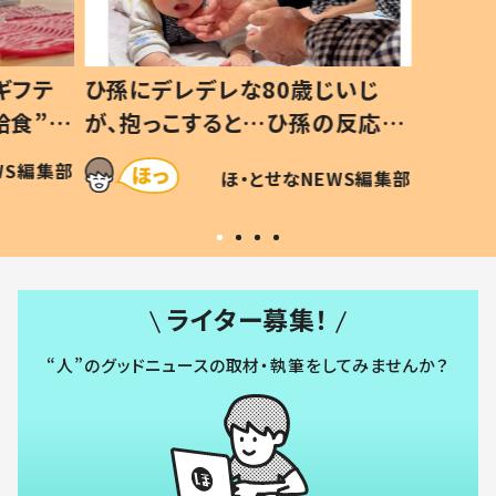
いじ
生後8ヶ月で亡くなった息子 約
ソファ
の反応に
3年半後、当時の妻の日記に書い
子 し
て仕方な
てあった本音とは
すべて
WS編集部
ほ・とせなNEWS編集部
いから
ライター募集！
“人”のグッドニュースの取材・執筆をしてみませんか？