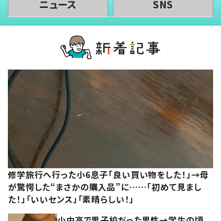
ニュース
SNS
修学旅行へ行った小6息子「良い買い物をした！」→母
が驚愕した“まさかの購入品”に……「初めて見まし
た！」「いいセンス」「素晴らしい！」
小中高で男子校だった男性→学生の頃