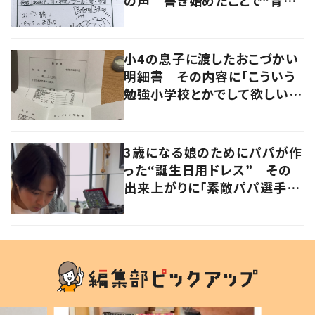
の声 書き始めたことで“育児
に変化”も
小4の息子に渡したおこづかい
明細書 その内容に「こういう
勉強小学校とかでして欲しい」
「社会勉強になりますね」の声
3歳になる娘のためにパパが作
った“誕生日用ドレス” その
出来上がりに「素敵パパ選手権
優勝」「パパさんカッコいい」の
声