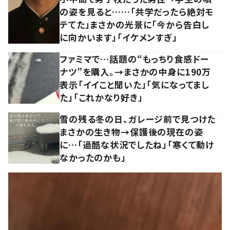
の姿を見ると……「共学だったら絶対モ
テてた」まさかの光景に「今から告白し
に向かいます」「イケメンすぎ」
ファミマで…話題の“もっちり食感ドー
ナツ”を購入。→まさかの中身に190万
表示「イイこと聞いた」「気になってまし
た」「これかなり好き」
雪の残る冬の日、ガレージ前で見つけた
まさかの生き物→保護後の現在の姿
に…「過酷な状況でしたね」「寒くて動け
なかったのかも」