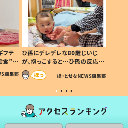
いじ
生後8ヶ月で亡くなった息子 約
ソファ
の反応に
3年半後、当時の妻の日記に書い
子 し
て仕方な
てあった本音とは
すべて
WS編集部
ほ・とせなNEWS編集部
いから