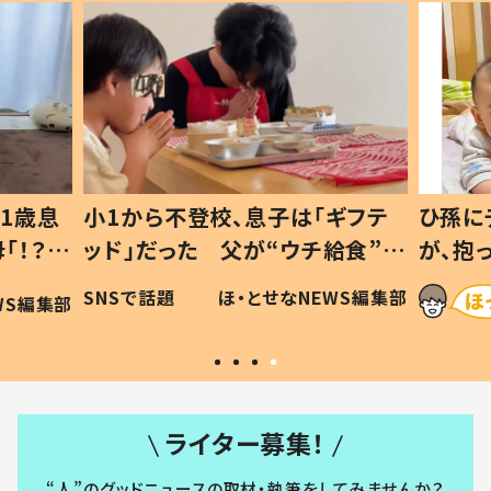
1歳息
小1から不登校、息子は「ギフテ
ひ孫に
「！？」
ッド」だった 父が“ウチ給食”を
が、抱
に「可愛
作り続ける理由とは #令和の親
「涙が
SNSで話題
ほ・とせなNEWS編集部
WS編集部
#令和の子
い」
ライター募集！
“人”のグッドニュースの取材・執筆をしてみませんか？