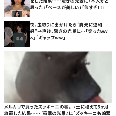
をした結果……驚きの光景に「本人かと
思った」「ベースが美しい」「似すぎ！！」
夜、虫取りに出かけたら“胸元に違和
感”→直後、驚きの光景に…「笑ったｗｗ
ｗ」「ギャップww」
メルカリで買ったズッキーニの種。→土に植えて3ヶ月
放置した結果……『衝撃の光景』に「ズッキーニも凶器