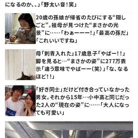
になるのか、、」「野太い音！笑」
20歳の孫娘が帰省のたびにする“隠し
ごと”。祖母が見つけた“まさかの光
景”に……「わぁーーー！」「最高の孫だ」
「これいいですね」
母「刺青入れた」17歳息子「やばー！！」
脚を見ると…“まさかの姿”に277万表
示「違う意味でやばーー（笑）」「な、なる
ほど！！」
「好き同士」だけど付き合っていなかった
男女。それから15年…小中高と同じだっ
た2人の“現在の姿”に……「大人になっ
ても可愛い」