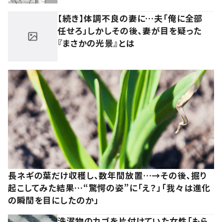
【続き】体調不良の妻に…夫「俺に全部
任せろ」しかしその後、妻が目を疑った
『まさかの光景』とは
長ネギの葉だけ収穫し、数年間放置…→その後、掘り
起こしてみた結果…“驚愕の姿”に「え？」「我々は進化
の瞬間を目にしたのか」
洗濯物のカゴを片付けていた女性「もら