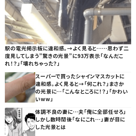
駅の電光掲示板に違和感。→よく見ると……思わず二
度見してしまう”驚きの光景”に93万表示「なんだこ
れ！？」「壊れちゃった？」
スーパーで買ったシャインマスカットに
違和感。よく見ると→「何これ？」まさか
の光景に…「こんなところに！？」「かわい
いww」
体調不良の妻に…夫「俺に全部任せろ」
しかし数時間後「なにこれ…」妻が目に
した光景とは