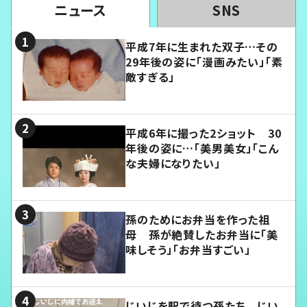
ニュース
SNS
平成7年に生まれた双子…その
29年後の姿に「漫画みたい」「素
敵すぎる」
平成6年に撮った2ショット 30
年後の姿に…「美男美女」「こん
な夫婦になりたい」
孫のためにお弁当を作った祖
母 孫が絶賛したお弁当に「美
味しそう」「お弁当すごい」
じいじを駅で待つ孫たち じい