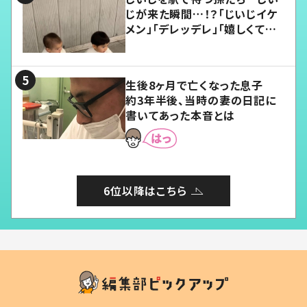
じが来た瞬間…！？「じいじイケ
メン」「デレッデレ」「嬉しくて可
愛くてたまらない」「幸せになれ
る」
生後8ヶ月で亡くなった息子
約3年半後、当時の妻の日記に
書いてあった本音とは
6位以降はこちら