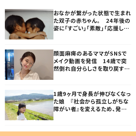
おなかが繋がった状態で生まれ
た双子の赤ちゃん。 24年後の
姿に「すごい」「素敵」「応援して
います」
顔面麻痺のあるママがSNSで
メイク動画を発信 14歳で突
然倒れ自分らしさを取り戻すま
で
1歳9ヶ月で身長が伸びなくなっ
た娘 『社会から孤立しがちな
障がい者』を変えるため、発信
を続ける母と娘に迫る