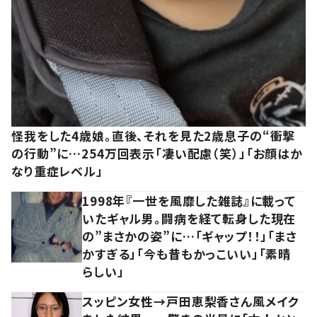
怪我をした4歳娘。直後、それを見た2歳息子の“衝撃
の行動”に…254万回表示「凄い配慮（笑）」「お顔はか
なり重症レベル」
1998年『一世を風靡した雑誌』に載って
いたギャル男。闘病を経て転身した現在
の”まさかの姿”に…「ギャップ！！」「まさ
かすぎる」「今も昔もかっこいい」「素晴
らしい」
スッピン女性→戸田恵梨香さん風メイク