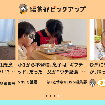
1歳息
小1から不登校、息子は「ギフテ
ひ孫に
「！？」
ッド」だった 父が“ウチ給食”を
が、抱
に「可愛
作り続ける理由とは #令和の親
「涙が
SNSで話題
ほ・とせなNEWS編集部
WS編集部
#令和の子
い」