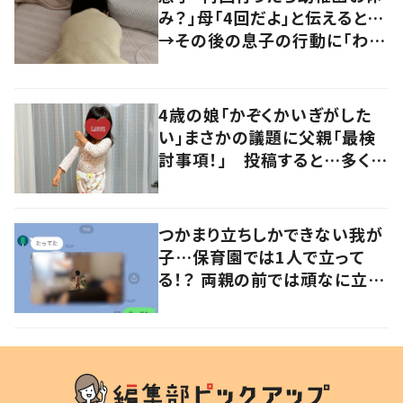
み？」母「4回だよ」と伝えると…
→その後の息子の行動に「わか
るよその気持ち」「うちの子も！」
の声
4歳の娘「かぞくかいぎがした
い」まさかの議題に父親「最検
討事項！」 投稿すると…多くの
意見が寄せられる！
つかまり立ちしかできない我が
子…保育園では1人で立って
る！？ 両親の前では頑なに立た
ない1歳児が可愛すぎる…！