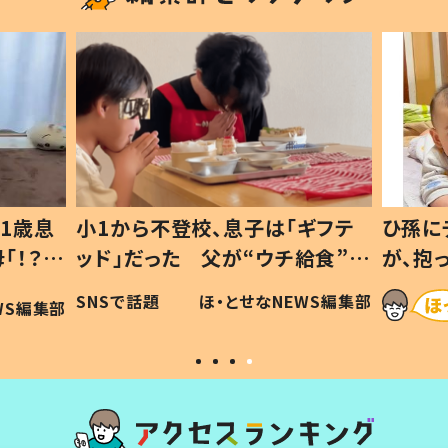
1歳息
小1から不登校、息子は「ギフテ
ひ孫に
「！？」
ッド」だった 父が“ウチ給食”を
が、抱
に「可愛
作り続ける理由とは #令和の親
「涙が
SNSで話題
ほ・とせなNEWS編集部
WS編集部
#令和の子
い」