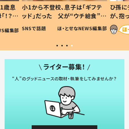
1歳息
小1から不登校、息子は「ギフテ
ひ孫に
「！？」
ッド」だった 父が“ウチ給食”を
が、抱
に「可愛
作り続ける理由とは #令和の親
「涙が
SNSで話題
ほ・とせなNEWS編集部
WS編集部
#令和の子
い」
ライター募集！
“人”のグッドニュースの取材・執筆をしてみませんか？