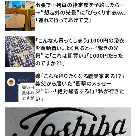
出張で…列車の指定席を予約したら…
→“想定外の光景”に「びっくりするｗｗ」
「連れて行ってあげて笑」
「こんなん買ってしまう」1000円の浴衣
を衝動買い。よく見ると…“驚きの光
景”に「これは即買い」「1000円だった
のですか？！」
嫁「こんな帰りたくなる義実家ある！？」
義父から届いた“衝撃のメッセー
ジ”に…「絶対帰省する！」「私が行きた
い」