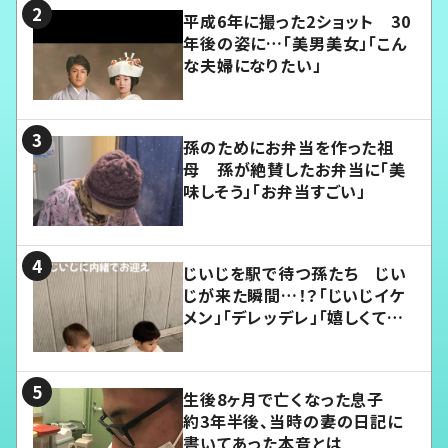
平成6年に撮った2ショット 30
年後の姿に…「美男美女」「こん
な夫婦になりたい」
孫のためにお弁当を作った祖
母 孫が絶賛したお弁当に「美
味しそう」「お弁当すごい」
じいじを駅で待つ孫たち じい
じが来た瞬間…！？「じいじイケ
メン」「デレッデレ」「嬉しくて可
愛くてたまらない」「幸せになれ
る」
生後8ヶ月で亡くなった息子
約3年半後、当時の妻の日記に
書いてあった本音とは