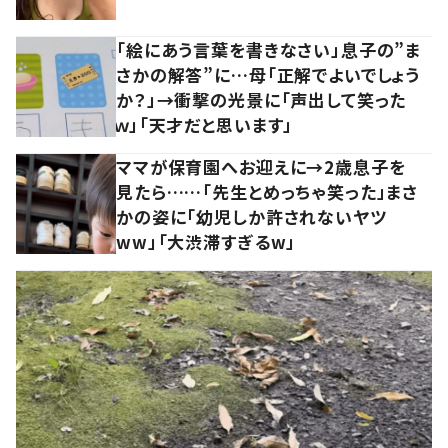
「絵にあう言葉を書きなさい」息子の”ま
さかの解答”に…母「正解でよいでしょう
か？」→衝撃の光景に「声出して笑った
ｗ」「天才だと思います」
ママが保育園へお迎えに→2歳息子を
見たら……「先生とめっちゃ笑った」まさ
かの姿に「幼児しか許されないヤツ
ww」「大渋滞すぎるw」