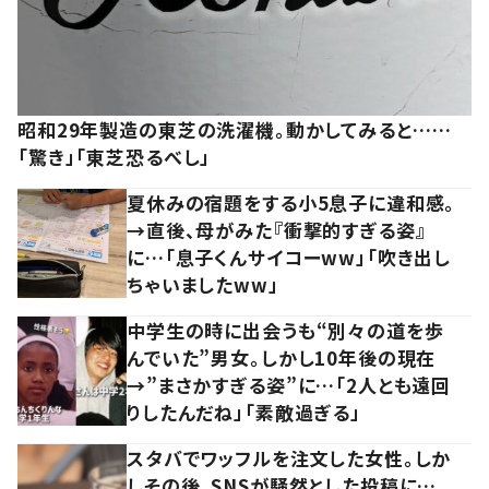
昭和29年製造の東芝の洗濯機。動かしてみると……
「驚き」「東芝恐るべし」
夏休みの宿題をする小5息子に違和感。
→直後、母がみた『衝撃的すぎる姿』
に…「息子くんサイコーww」「吹き出し
ちゃいましたww」
中学生の時に出会うも“別々の道を歩
んでいた”男女。しかし10年後の現在
→”まさかすぎる姿”に…「2人とも遠回
りしたんだね」「素敵過ぎる」
スタバでワッフルを注文した女性。しか
しその後、SNSが騒然とした投稿に…