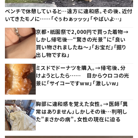
ベンチで休憩していると…遠方に違和感。その後、近付
いてきたモノに……「ぐぅわぁッッッ」「やばいよ…」
京都・祇園祭で2,000円で買った着物→
しかし帰宅後…“驚きの光景”に「良い
買い物されましたね～」「お宝だ」「掘り
出し物ですね」
ミスドでドーナツを購入。→帰宅後、分
けようとしたら…… 目からウロコの光
景に「サイコーですww」「激しいw」
胸部に違和感を覚えた女性。→医師「異
常はありません」しかしその後…判明し
た”まさかの病”。女性の現在に迫る